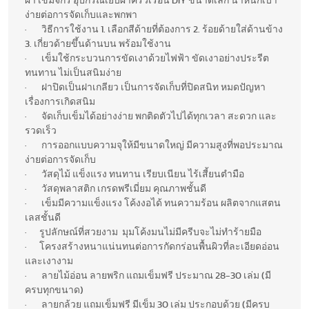
ผ้า เข็มจักร อุปกรณ์เย็บผ้าครัวเรือน DIY ขนาดเล็ก น้ำหนักเบา
ง่ายต่อการจัดเก็บและพกพา
· วิธีการใช้งาน 1. เลือกสีด้ายที่ต้องการ 2. ร้อยด้ายใส่ด้านข้าง
3. เกี่ยวด้ายขึ้นด้านบน พร้อมใช้งาน
· เข็มใช้กระบวนการขัดเงาด้วยไฟฟ้า ขัดเงาอย่างประรีต
ทนทาน ไม่เป็นสนิมง่าย
· ฝาปิดเป็นฝาเกลียว เป็นการจัดเก็บที่ปิดสนิท หมดปัญหา
เรื่องการเกิดสนิม
· จัดเก็บเข็มได้อย่างง่าย พกติดตัวไปได้ทุกเวลา สะดวก และ
รวดเร็ว
· การออกแบบความจุให้มีขนาดใหญ่ มีความสูงที่พอประมาณ
ง่ายต่อการจัดเก็บ
· วัสดุไม้ แข็งแรง ทนทาน เรียบเนียน ไร้เสี้ยนตำมือ
· วัสดุพลาสติก เกรดพรีเมี่ยม คุณภาพชั้นดี
· เข็มมีความแข็งแรง โค้งงอได้ ทนความร้อน ผลิตจากแสตน
เลสชั้นดี
· รูปลักษณ์ที่สวยงาม มุมโค้งมนไม่มีครีบจะไม่ทำร้ายมือ
· โครงสร้างหนาแน่นทนต่อการกัดกร่อนพื้นผิวที่ละเอียดอ่อน
และเงางาม
· ลายไม้อ่อน ลายพริก แถมเข็มฟรี ประมาณ 28-30 เล่ม (มี
ครบทุกขนาด)
· ลายกล้วย แถมเข็มฟรี มีเข็ม 30 เล่ม ประกอบด้วย (มีครบ