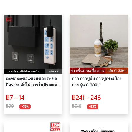
ตะขอ ตะขอแขวนของ ตะขอ
กาว กาวปูพื้น กาวปูกระเบื้อง
ยึดรางปลั๊กไฟ กาวในตัว ตะขอ
ยาง รุ่น G-380-1
แขวนอเนกประสงค์ ที่เกี่ยวของ
฿7 - 14
฿241 - 246
เหนียวแน่น ทนทาน รับน้ำหนัก
ได้ดี ฮุกแขวนของ
฿79
฿518
-79%
-53%