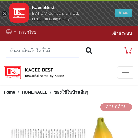
KaceeBest
View
E.AND V. Company Limited.
FREE - In Google Play
ภาษาไทย
เข้าสู่ระบบ
Home
HOME KACEE
ของใช้ในบ้านอื่นๆ
ลายกล้วย