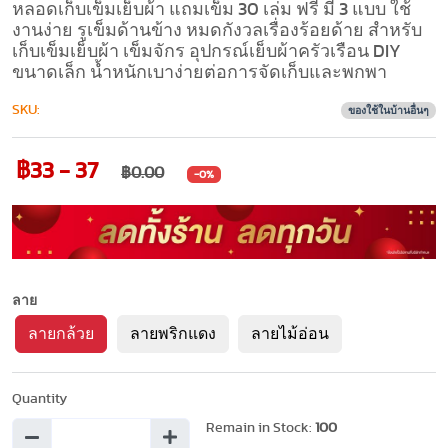
หลอดเก็บเข็มเย็บผ้า แถมเข็ม 30 เล่ม ฟรี มี 3 แบบ ใช้
งานง่าย รูเข็มด้านข้าง หมดกังวลเรื่องร้อยด้าย สำหรับ
เก็บเข็มเย็บผ้า เข็มจักร อุปกรณ์เย็บผ้าครัวเรือน DIY
ขนาดเล็ก น้ำหนักเบาง่ายต่อการจัดเก็บและพกพา
SKU:
ของใช้ในบ้านอื่นๆ
฿33 - 37
฿0.00
-0%
ลาย
ลายกล้วย
ลายพริกแดง
ลายไม้อ่อน
Quantity
Remain in Stock:
100