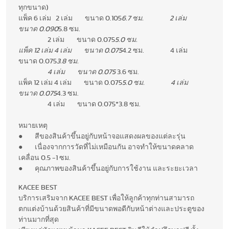
ทุกขนาด)
แพ็ค 6 เล่ม 2 เล่ม ขนาด 0.105
6.7 ซม. 2 เล่ม
ขนาด 0.090
5.8 ซม.
2 เล่ม ขนาด 0.075
5.0 ซม.
แพ็ค 12 เล่ม 4 เล่ม ขนาด 0.075
4.2 ซม. 4 เล่ม
ขนาด 0.075
3.8 ซม.
4 เล่ม ขนาด 0.075
3.6 ซม.
แพ็ค 12 เล่ม 4 เล่ม ขนาด 0.075
5.0 ซม. 4 เล่ม
ขนาด 0.075
4.3 ซม.
4 เล่ม ขนาด 0.075*3.8 ซม.
หมายเหตุ
● สีของสินค้าขึ้นอยู่กับหน้าจอแสดงผลของแต่ละรุ่น
● เนื่องจากการวัดที่ไม่เหมือนกัน อาจทำให้ขนาดคลาด
เคลื่อน 0.5 -1 ซม.
● คุณภาพของสินค้าขึ้นอยู่กับการใช้งาน และระยะเวลา
KACEE BEST
บริการเสริมจาก KACEE BEST เพื่อให้ลูกค้าทุกท่านสามารถ
ตกแต่งบ้านด้วยสินค้าที่มีขนาดพอดีกับหน้าต่างและประตูของ
ท่านมากที่สุด