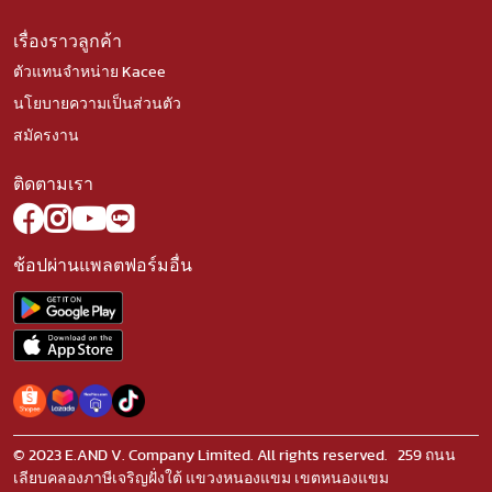
เรื่องราวลูกค้า
ตัวแทนจำหน่าย Kacee
นโยบายความเป็นส่วนตัว
สมัครงาน
ติดตามเรา
ช้อปผ่านแพลตฟอร์มอื่น
© 2023 E.AND V. Company Limited. All rights reserved. 259 ถนน
เลียบคลองภาษีเจริญฝั่งใต้ แขวงหนองแขม เขตหนองแขม