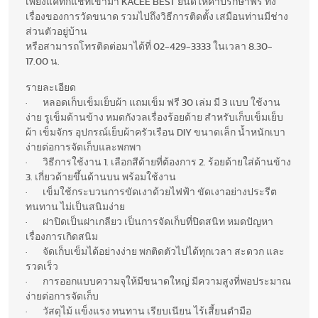
เพียงแค่ทักแชทเข้ามา KACEE BEST ยินดีให้คำปรึกษาฟรี ทั้ง
เรื่องของการวัดขนาด รวมไปถึงวิธีการติดตั้ง เสมือนท่านมีช่าง
ส่วนตัวอยู่บ้าน
หรือสามารถโทรติดต่อมาได้ที่ 02-429-3333 ในเวลา 8.30-
17.00 น.
รายละเอียด
· หลอดเก็บเข็มเย็บผ้า แถมเข็ม ฟรี 30 เล่ม มี 3 แบบ ใช้งาน
ง่าย รูเข็มด้านข้าง หมดกังวลเรื่องร้อยด้าย สำหรับเก็บเข็มเย็บ
ผ้า เข็มจักร อุปกรณ์เย็บผ้าครัวเรือน DIY ขนาดเล็ก น้ำหนักเบา
ง่ายต่อการจัดเก็บและพกพา
· วิธีการใช้งาน 1. เลือกสีด้ายที่ต้องการ 2. ร้อยด้ายใส่ด้านข้าง
3. เกี่ยวด้ายขึ้นด้านบน พร้อมใช้งาน
· เข็มใช้กระบวนการขัดเงาด้วยไฟฟ้า ขัดเงาอย่างประรีต
ทนทาน ไม่เป็นสนิมง่าย
· ฝาปิดเป็นฝาเกลียว เป็นการจัดเก็บที่ปิดสนิท หมดปัญหา
เรื่องการเกิดสนิม
· จัดเก็บเข็มได้อย่างง่าย พกติดตัวไปได้ทุกเวลา สะดวก และ
รวดเร็ว
· การออกแบบความจุให้มีขนาดใหญ่ มีความสูงที่พอประมาณ
ง่ายต่อการจัดเก็บ
· วัสดุไม้ แข็งแรง ทนทาน เรียบเนียน ไร้เสี้ยนตำมือ