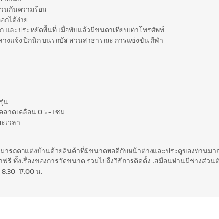
ฉนวนกันความร้อน
อกได้ง่าย
ละประหยัดพื้นที่ เมื่อพับแล้วมีขนดาเทียบเท่าโทรศัพท์
ลางแจ้ง ปิกนิก บนรถบัส สวนสาธารณะ การแข่งขัน กีฬา
ุ่น
ลาดเคลื่อน 0.5 -1 ซม.
ยะเวลา
สามารถตกแต่งบ้านด้วยสินค้าที่มีขนาดพอดีกับหน้าต่างและประตูของท่านมากท
รี ทั้งเรื่องของการวัดขนาด รวมไปถึงวิธีการติดตั้ง เสมือนท่านมีช่างส่วนตั
 8.30-17.00 น.