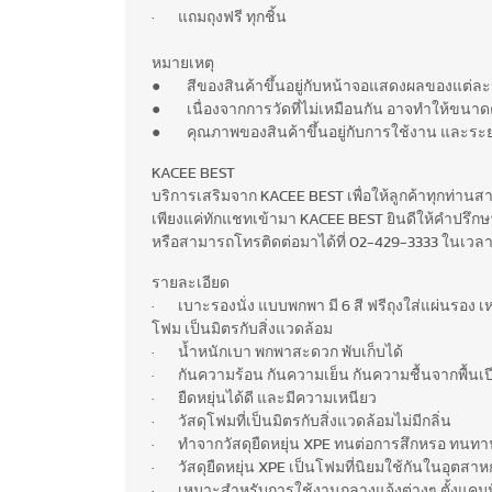
· แถมถุงฟรี ทุกชิ้น
หมายเหตุ
● สีของสินค้าขึ้นอยู่กับหน้าจอแสดงผลของแต่ละร
● เนื่องจากการวัดที่ไม่เหมือนกัน อาจทำให้ขนาดค
● คุณภาพของสินค้าขึ้นอยู่กับการใช้งาน และระ
KACEE BEST
บริการเสริมจาก KACEE BEST เพื่อให้ลูกค้าทุกท่าน
เพียงแค่ทักแชทเข้ามา KACEE BEST ยินดีให้คำปรึกษาฟ
หรือสามารถโทรติดต่อมาได้ที่ 02-429-3333 ในเวลา
รายละเอียด
· เบาะรองนั่ง แบบพกพา มี 6 สี ฟรีถุงใส่แผ่นรอง เหม
โฟม เป็นมิตรกับสิ่งแวดล้อม
· น้ำหนักเบา พกพาสะดวก พับเก็บได้
· กันความร้อน กันความเย็น กันความชื้นจากพื้นเป
· ยืดหยุ่นได้ดี และมีความเหนียว
· วัสดุโฟมที่เป็นมิตรกับสิ่งแวดล้อมไม่มีกลิ่น
· ทำจากวัสดุยืดหยุ่น XPE ทนต่อการสึกหรอ ทนทาน
· วัสดุยืดหยุ่น XPE เป็นโฟมที่นิยมใช้กันในอุตส
· เหมาะสำหรับการใช้งานกลางแจ้งต่างๆ ตั้งแคมป์