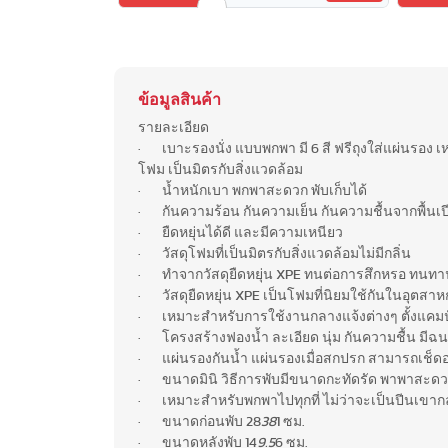
ข้อมูลสินค้า
รายละเอียด
· เบาะรองนั่ง แบบพกพา มี 6 สี ฟรีถุงใส่แผ่นรอง เหม
โฟม เป็นมิตรกับสิ่งแวดล้อม
· น้ำหนักเบา พกพาสะดวก พับเก็บได้
· กันความร้อน กันความเย็น กันความชื้นจากพื้นเป
· ยืดหยุ่นได้ดี และมีความเหนียว
· วัสดุโฟมที่เป็นมิตรกับสิ่งแวดล้อมไม่มีกลิ่น
· ทำจากวัสดุยืดหยุ่น XPE ทนต่อการสึกหรอ ทนทาน
· วัสดุยืดหยุ่น XPE เป็นโฟมที่นิยมใช้กันในอุตส
· เหมาะสำหรับการใช้งานกลางแจ้งต่างๆ ตั้งแคมป์
· โครงสร้างฟองน้ำ ละเอียด นุ่ม กันความชื้น มี
· แผ่นรองกันน้ำ แผ่นรองเมื่อสกปรก สามารถเช็ดอ
· ขนาดมินิ วิธีการพับมีขนาดกะทัดรัด พาพาสะดวก แ
· เหมาะสำหรับพกพาไปทุกที่ ไม่ว่าจะเป็นปีนเขาก
· ขนาดก่อนพับ 28
38
1 ซม.
· ขนาดหลังพับ 14
9.5
6 ซม.