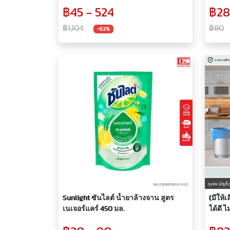
แขวน ทิชชู่ หนานุ่ม 4 ชั้น 320 ดึง (แพ็ค 1,
ต้องตอ
฿45 - 524
฿28
2, 4, 8, 12ชิ้น)
฿1,104
฿80
-53%
Sunlight ซันไลต์ น้ำยาล้างจาน สูตร
(มีให้เ
เนเจอร์แคร์ 450 มล.
ได้ดี ไ
กล่อง