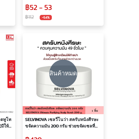
านแบต
ใช้ได้ทั้งผ้าเปียก แห้ง แพ็ก10อัน
฿52 - 53
฿112
-54%
สินค้าหมด
ดทูโท
SELVINOVA เซลวี่โนว่า สครับหนังศีรษะ
มีให้
ขจัดความมัน 200 กรัม ช่วยขจัดเซลที่
เสื่อมสภาพ และลดต้นเหตุของผมร่วง ใช้