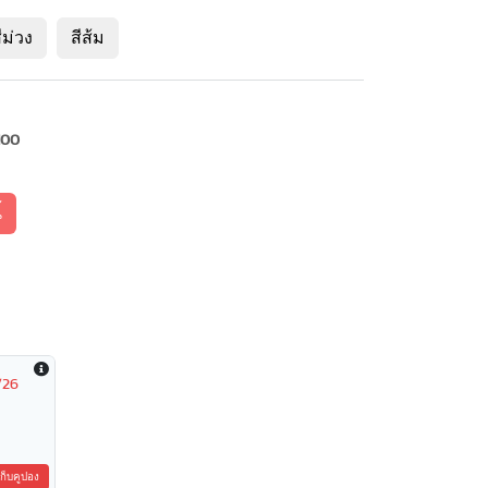
ีม่วง
สีส้ม
100
้
/26
เก็บคูปอง