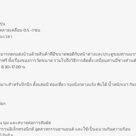
ุ่น
ลาดเคลื่อน 0.5 -1 ซม.
ยะเวลา
สามารถตกแต่งบ้านด้วยสินค้าที่มีขนาดพอดีกับหน้าต่างและประตูของท่านมากท
รี ทั้งเรื่องของการวัดขนาด รวมไปถึงวิธีการติดตั้ง เสมือนท่านมีช่างส่วนตั
 8.30-17.00 น.
าะสำหรับปิกนิก ตั้งแคมป์ ท่องเที่ยว รองนั่งกลางแจ้ง พับได้ น้ำหนักเบา กั
ียก
 นุ่ม และสบายต่อการสัมผัส
าหกรรมอิเล็กทรอนิกส์ อุตสาหกรรมยานยนต์ และใช้เป็นฉนวนกันความร้อน
 ปิกนิก