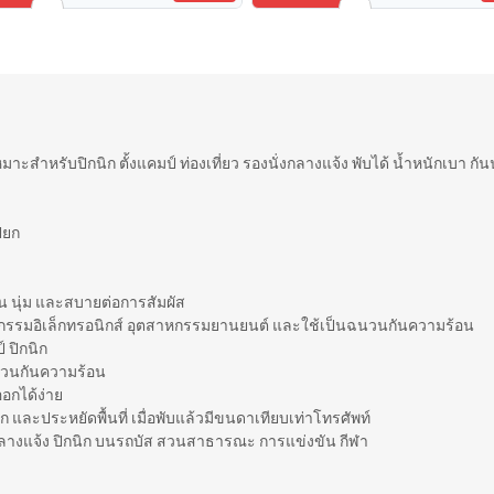
าะสำหรับปิกนิก ตั้งแคมป์ ท่องเที่ยว รองนั่งกลางแจ้ง พับได้ น้ำหนักเบา กั
ียก
 นุ่ม และสบายต่อการสัมผัส
าหกรรมอิเล็กทรอนิกส์ อุตสาหกรรมยานยนต์ และใช้เป็นฉนวนกันความร้อน
 ปิกนิก
ฉนวนกันความร้อน
อกได้ง่าย
ละประหยัดพื้นที่ เมื่อพับแล้วมีขนดาเทียบเท่าโทรศัพท์
ลางแจ้ง ปิกนิก บนรถบัส สวนสาธารณะ การแข่งขัน กีฬา