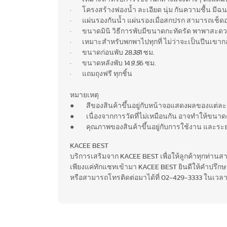
· โครงสร้างฟองน้ำ ละเอียด นุ่ม กันความชื้น มี
· แผ่นรองกันน้ำ แผ่นรองเมื่อสกปรก สามารถเช็ดอ
· ขนาดมินิ วิธีการพับมีขนาดกะทัดรัด พาพาสะดวก แ
· เหมาะสำหรับพกพาไปทุกที่ ไม่ว่าจะเป็นปีนเขาก
· ขนาดก่อนพับ 28
38
1 ซม.
· ขนาดหลังพับ 14
9.5
6 ซม.
· แถมถุงฟรี ทุกชิ้น
หมายเหตุ
● สีของสินค้าขึ้นอยู่กับหน้าจอแสดงผลของแต่ละร
● เนื่องจากการวัดที่ไม่เหมือนกัน อาจทำให้ขนาดค
● คุณภาพของสินค้าขึ้นอยู่กับการใช้งาน และระ
KACEE BEST
บริการเสริมจาก KACEE BEST เพื่อให้ลูกค้าทุกท่าน
เพียงแค่ทักแชทเข้ามา KACEE BEST ยินดีให้คำปรึกษาฟ
หรือสามารถโทรติดต่อมาได้ที่ 02-429-3333 ในเวลา