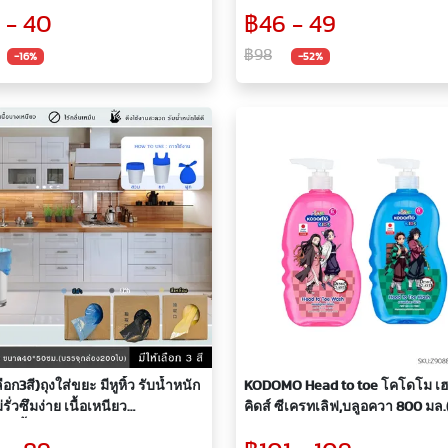
ก ไม่ต้องเจาะ ใช้ได้ทุกผนัง
สกรูแน่น รองรับสว่านไฟฟ้า สว่
 - 40
฿46 - 49
฿98
-16%
-52%
ลือก3สี)ถุงใส่ขยะ มีหูหิ้ว รับน้ำหนัก
KODOMO Head to toe โคโดโม เฮ
ม่รั่วซึมง่าย เนื้อเหนียว
คิดส์ ซีเครทเลิฟ,บลูอควา 800 มล.(
200ชิ้น ขนาด40*50ซม.
เลือก 2 สูตร)