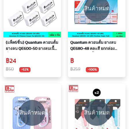
สินค้าหมด
(แพ็ค5ชิ้น) Quantum ควอนตั้ม
Quantum ควอนตั้ม ยางลบ
ยางลบ QE600-50 ยางลบเนื้อ
QE680-48 คละสี ยกกล่อง
นิ่ม ลบง่าย ยางลบกระดาษ
กล่องละ 48 ชิ้น ยางลบ
฿24
฿
ยางลบดินสอ Dust Free
Dustless ลบสะอาด ไม่ทิ้งขุย
ผลิตจาก PVC คุณภาพดี เศษ
฿50
฿259
-52%
-100%
ยางลบเกาะตัวกันเป็นก้อน
สินค้าหมด
สินค้าหมด