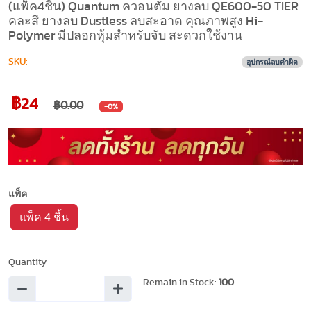
(แพ็ค4ชิ้น) Quantum ควอนตั้ม ยางลบ QE600-50 TIER
คละสี ยางลบ Dustless ลบสะอาด คุณภาพสูง Hi-
Polymer มีปลอกหุ้มสำหรับจับ สะดวกใช้งาน
SKU:
อุปกรณ์ลบคำผิด
฿24
฿0.00
-0%
แพ็ค
แพ็ค 4 ชิ้น
Quantity
Remain in Stock:
100