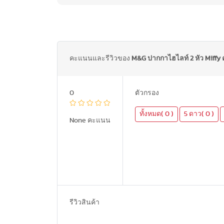
คะแนนและรีวิวของ
M&G ปากกาไฮไลท์ 2 หัว Miffy 
0
ตัวกรอง
ทั้งหมด( 0 )
5 ดาว( 0 )
None คะแนน
รีวิวสินค้า