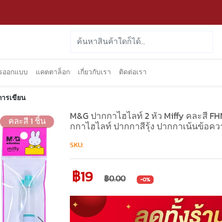
ารออกแบบ
แคตตาล็อก
เกี่ยวกับเรา
ติดต่อเรา
การเขียน
M&G ปากกาไฮไลท์ 2 หัว Miffy คละสี FHM
คละสี 1 ชิ้น
กกาไฮไลท์ ปากกาสีรุ้ง ปากกาเน้นข้อควา
SKU:
฿19
฿0.00
-0%