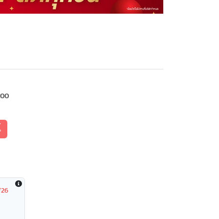
100
้
/26