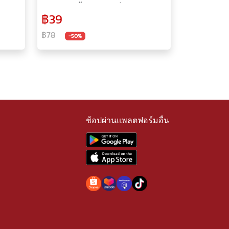
มแอนด์
การใช้งาน น้ำหมึกพิเศษ ลื่นไหล ด้ามจับ
฿39
นุ่มสบายมือ ปากกา ปากกาเจล ปากกา
หมึกเจล ปากกาหมึกซึม
฿78
-50%
ช้อปผ่านแพลตฟอร์มอื่น