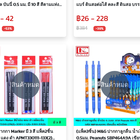
 บันนี่ 0.5 มม. มี 10 สี สีตามแท่ง
แบร์ ดินสอต่อไส้ คละสี ดินสอ บรรจ
ปากกาเจล หัว 0.5 มม. เขียนลื่น
ไส้ ไส้ดินสอเกรด HB แถมฟรียางลบที่
 - 42
฿26 - 228
กอย่างดี ไม่เลอะง่าย Daiichi
ปลายแท่ง ลิขสิทธิ์แท้ ปลอกพลาสต
y
กริป สำหรับหนีบ พกพาสะดวก
฿384
-53%
-39%
สินค้าหมด
สินค้าหมด
กกา Marker มี 3 สี แพ็ค2ชิ้น
(แพ็ค3ชิ้น) M&G ปากกาลูกลื่น น้ำเ
น แดง ดำ APMT330111-133(2)
0.5มม. Peanuts SBP464A9A เขียน