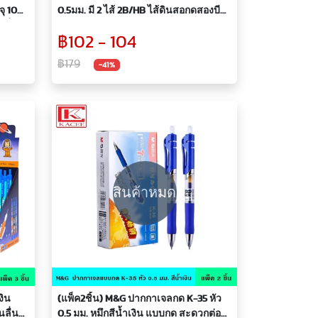
ุ 10
0.5มม. มี 2 ไส้ 2B/HB ไส้ดินสอกดสองบี
ดินสอกด ไส้ ไส้ดินสอ ไม่หักง่าย หัว 0.5
฿102 - 104
ิกมี
มม.
฿179
-41%
สินค้าหมด
งิน
(แพ็ค2ชิ้น) M&G ปากกาเจลกด K-35 หัว
ลื่น
0.5 มม. หมึกสีน้ำเงิน แบบกด สะดวกต่อ