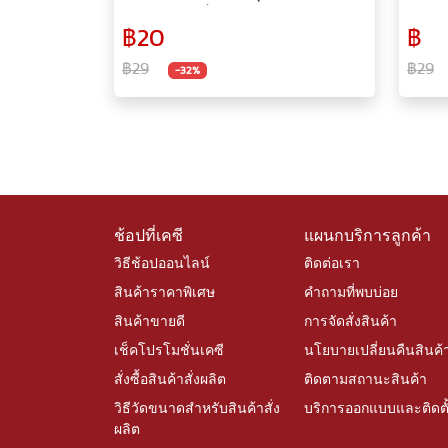
0.7 มม. เขียนลื่น หมึกสีสด ปากกา ปากกา
ปากกาเ
฿20
฿
ลูกลื่น เอ็มแอนด์จี
พิษ แห้
฿29
฿29
-32%
ช้อปที่เคซี
แผนกบริการลูกค้า
วิธีช้อปออนไลน์
ติดต่อเรา
สินค้าราคาพิเศษ
คำถามที่พบบ่อย
สินค้าขายดี
การจัดสั่งสินค้า
เช็คโปรโมชั่นเคซี
นโยบายเปลี่ยนคืนสินค้
สั่งซื้อสินค้าสั่งผลิต
ติดตามสถานะสินค้า
วิธีวัดขนาดสำหรับสินค้าสั่ง
บริการออกแบบและติดตั
ผลิต