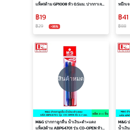
แพ็ค1ด้าม GP1008 หัว 0.5มม. ปากกาเจล
หมึกเจล
แบบกด หมึกสีสด เขียนลื่น ปากกา ปากกา
ปากกา 
฿19
฿41
เจล เอ็มแอนด์จี
น้ำหมึ
Bunn
฿29
฿88
-35%
สินค้าหมด
M&G ปากกาลูกลื่น น้ำเงิน+ดำ+แดง
M&G ปา
แพ็ค3ด้าม ABP64701 รุ่น CO-OPEN หัว
น้ำเงิ