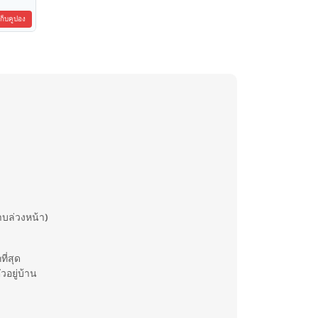
เก็บคูปอง
าบล่วงหน้า)
ี่สุด
วอยู่บ้าน