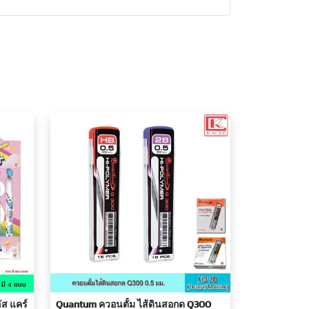
ัส แคร์
Quantum ควอนตั้ม ไส้ดินสอกด Q300