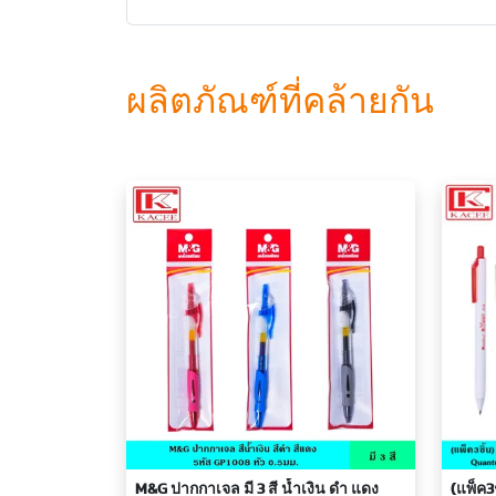
ผลิตภัณฑ์ที่คล้ายกัน
M&G ปากกาเจล มี 3 สี น้ำเงิน ดำ แดง
(แพ็ค3