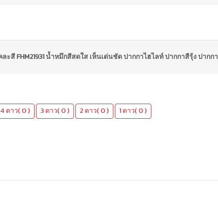
คละสี FHM21931 น้ำหมึกสีสดใส เห็นเด่นชัด ปากกาไฮไลท์ ปากกาสีรุ้ง ปากกาเ
4 ดาว( 0 )
3 ดาว( 0 )
2 ดาว( 0 )
1 ดาว( 0 )