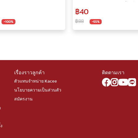
คมี ปากกาเมจิก ลบไม่ได้ ไม่มีสาร
หมึกสีสด ปากกา ปากกาลูกลื่น เอ็
฿40
งเร็ว กันน้ำ เอ็มแอนด์จี
จี
฿88
-100%
-55%
เรื่องราวลูกค้า
ติดตามเรา
ตัวแทนจำหน่าย Kacee
นโยบายความเป็นส่วนตัว
สมัครงาน
า
้ง