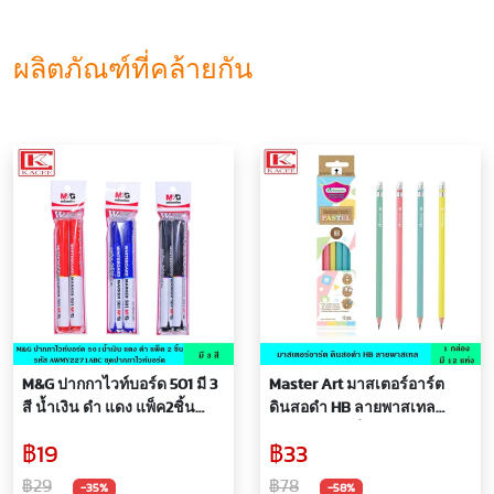
ผลิตภัณฑ์ที่คล้ายกัน
M&G ปากกาไวท์บอร์ด 501 มี 3
Master Art มาสเตอร์อาร์ต
สี น้ำเงิน ดำ แดง แพ็ค2ชิ้น
ดินสอดำ HB ลายพาสเทล
AWMY2271ABC ชุดปากกาไวท์
พร้อมยางลบที่หัวดินสอ ดินสอ
฿19
฿33
บอร์ด เขียนได้ลื่นมือ ปากกา
ดินสอเอชบี เฮดบี ไส้ดินสอ
ปากกาเขียนกระดาน ลบได้
ทนทาน ไม่เปราะง่าย 12 แท่ง/
฿29
฿78
-35%
-58%