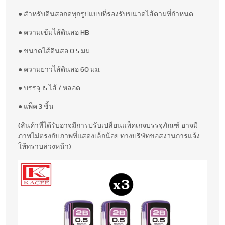
● สำหรับดินสอกดทุกรูปแบบที่รองรับขนาดไส้ตามที่กำหนด
● ความเข้มไส้ดินสอ HB
● ขนาดไส้ดินสอ 0.5 มม.
● ความยาวไส้ดินสอ 60 มม.
● บรรจุ 15 ไส้ / หลอด
● แพ็ค 3 ชิ้น
(สินค้าที่ได้รับอาจมีการปรับเปลี่ยนแพ็คเกจบรรจุภัณฑ์ อาจมี
ภาพไม่ตรงกับภาพที่แสดงเล็กน้อย ทางบริษัทขอสงวนการแจ้ง
ให้ทราบล่วงหน้า)