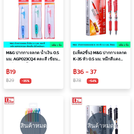
M&G ปากกาเจลกด น้ำเงิน 0.5
(แพ็ค2ชิ้น) M&G ปากกาเจลกด
มม. AGP023CQ4 คละสี เขียน
K-35 หัว 0.5 มม. หมึกสีแดง
ได้ลื่นมือ มีน้ำหนักเบา พกพา
แบบกด สะดวกต่อการใช้งาน
฿19
฿36 - 37
ง่าย ทนทาน ปากกาเจล เอ็ม
น้ำหมึกพิเศษ ลื่นไหล ด้ามจับ
แอนด์จี
นุ่มสบายมือ ปากกา ปากกาเจล
฿29
฿78
-35%
-54%
ปากกาหมึกเจล ปากกาหมึกซึม
สินค้าหมด
สินค้าหมด