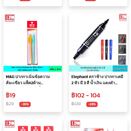
เอ็มแอนด์จี
กล่อง
M&G ปากกาเน้นข้อความ
Elephant ตราช้าง ปากกาเคมี
ส้ม+เขียว แพ็ค2ด้าม
2 หัว มี 3 สี น้ำเงิน แดงดำ
AHM25407 หัวตัด น้ำหมึกสี
ปากกา ปากกาหัวแข็ง แห้งไว
฿19
฿102 - 104
สดใส เห็นเด่นชัด ปา
กลิ่นอ่อน ปากกาเคมี โอโซน
กกาไฮไลท์ ปากกาสีรุ้ง เอ็ม
ลบไม่ได้
฿29
฿139
-35%
-26%
แอนด์จี