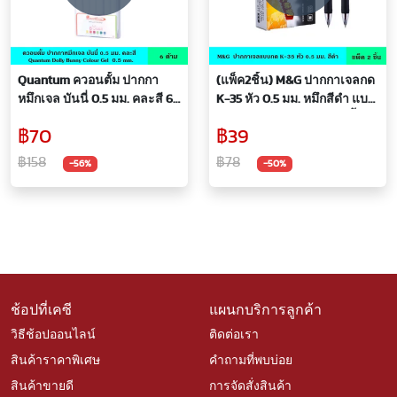
Quantum ควอนตั้ม ปากกา
(แพ็ค2ชิ้น) M&G ปากกาเจลกด
หมึกเจล บันนี่ 0.5 มม. คละสี 6
K-35 หัว 0.5 มม. หมึกสีดำ แบบ
ด้าม สีตามแท่งปากกา ปากกา
กด สะดวกต่อการใช้งาน น้ำ
฿70
฿39
เจล หัว 0.5 มม. เขียนลื่น น้ำ
หมึกพิเศษ ลื่นไหล ด้ามจับนุ่ม
หมึกอย่างดี ไม่เลอะง่าย
สบายมือ ปากกา ปากกาเจล
฿158
฿78
-56%
-50%
Daiichi Bunny
ปากกาหมึกเจล ปากกาหมึกซึม
ช้อปที่เคซี
แผนกบริการลูกค้า
วิธีช้อปออนไลน์
ติดต่อเรา
สินค้าราคาพิเศษ
คำถามที่พบบ่อย
สินค้าขายดี
การจัดสั่งสินค้า