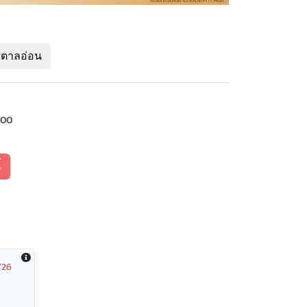
ำตาลอ่อน
100
้
/26