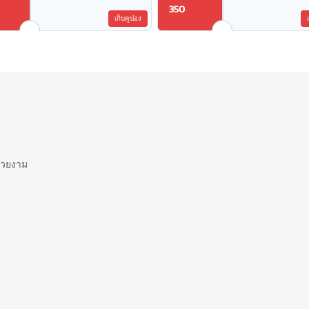
350
เก็บคูปอง
สวยงาม