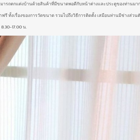
สามารถตกแต่งบ้านด้วยสินค้าที่มีขนาดพอดีกับหน้าต่างและประตูของท่านมากท
รี ทั้งเรื่องของการวัดขนาด รวมไปถึงวิธีการติดตั้ง เสมือนท่านมีช่างส่วนตั
 8.30-17.00 น.