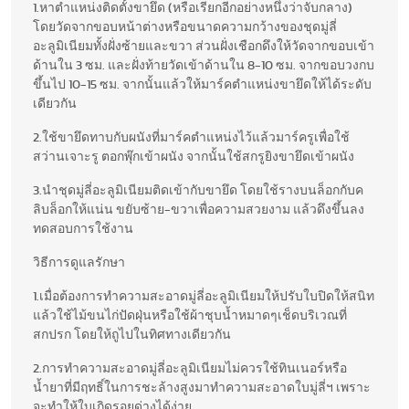
1.หาตำแหน่งติดตั้งขายึด (หรือเรียกอีกอย่างหนึ่งว่าจับกลาง)
โดยวัดจากขอบหน้าต่างหรือขนาดความกว้างของชุดมู่ลี่
อะลูมิเนียมทั้งฝั่งซ้ายและขวา ส่วนฝั่งเชือกดึงให้วัดจากขอบเข้า
ด้านใน 3 ซม. และฝั่งท้ายวัดเข้าด้านใน 8-10 ซม. จากขอบวงกบ
ขึ้นไป 10-15 ซม. จากนั้นแล้วให้มาร์คตำแหน่งขายึดให้ได้ระดับ
เดียวกัน
2.ใช้ขายึดทาบกับผนังที่มาร์คตำแหน่งไว้แล้วมาร์ครูเพื่อใช้
สว่านเจาะรู ตอกพุ๊กเข้าผนัง จากนั้นใช้สกรูยิงขายึดเข้าผนัง
3.นำชุดมู่ลี่อะลูมิเนียมติดเข้ากับขายึด โดยใช้รางบนล็อกกับค
ลิบล็อกให้แน่น ขยับซ้าย-ขวาเพื่อความสวยงาม แล้วดึงขึ้นลง
ทดสอบการใช้งาน
วิธีการดูแลรักษา
1.เมื่อต้องการทำความสะอาดมู่ลี่อะลูมิเนียมให้ปรับใบปิดให้สนิท
แล้วใช้ไม้ขนไก่ปัดฝุ่นหรือใช้ผ้าชุบน้ำหมาดๆเช็ดบริเวณที่
สกปรก โดยให้ถูไปในทิศทางเดียวกัน
2.การทำความสะอาดมู่ลี่อะลูมิเนียมไม่ควรใช้ทินเนอร์หรือ
น้ำยาที่มีฤทธิ์ในการชะล้างสูงมาทำความสะอาดใบมู่ลี่ฯ เพราะ
จะทำให้ใบเกิดรอยด่างได้ง่าย