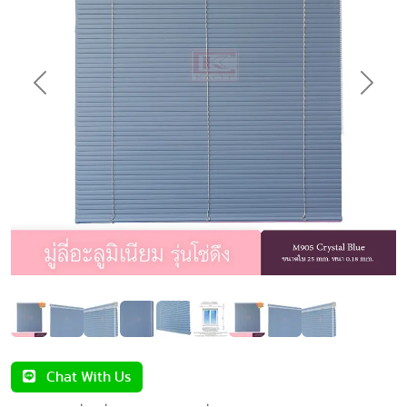
Previous
Next
Chat With Us