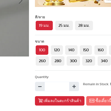
Next
สี/ลาย
19 มม.
25 มม.
28 มม.
ขนาด
100
120
140
150
160
260
280
300
320
340
Quantity
Remain in Stock:
เพิ่มลงในตะกร้าสินค้า
ซื้อเดี๋ยวนี