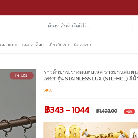
ารออกแบบ
แคตตาล็อก
เกี่ยวกับเรา
ติดต่อเรา
ราวผ้าม่าน รางสแตนเลส รางม่านสแตนเ
19 มม.
เพชร รุ่น STAINLESS LUX (STL-HC...) สีน
SKU:
฿343 - 1044
฿1,498.00
-0%