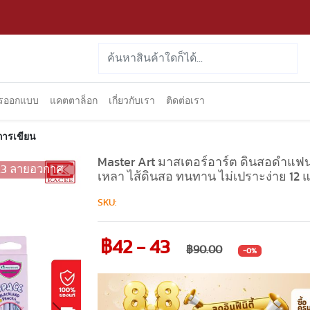
ารออกแบบ
แคตตาล็อก
เกี่ยวกับเรา
ติดต่อเรา
การเขียน
Master Art มาสเตอร์อาร์ต ดินสอดำแฟนซ
.3 ลายอวกาศ
เหลา ไส้ดินสอ ทนทาน ไม่เปราะง่าย 12 แ
SKU:
฿42 - 43
฿90.00
-0%