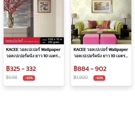
KACEE วอลเปเปอร์ Wallpaper
KACEE วอลเปเปอร์ Wallpaper
วอลเปเปอร์ผนัง ยาว 10 เมตร
วอลเปเปอร์ผนัง ยาว 10 เมตร
ไวนิล หนา ลายเรียบหรูพร้อม
ไวนิล หนา ลายดอกไม้ โทน
฿325 - 332
฿884 - 902
เทกเจอร์ลายในตัว
เขียว สดใส คุณภาพดีไม่มีผิด
หวัง
฿698
฿1,900
-20%
-53%