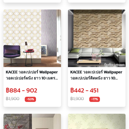
KACEE วอลเปเปอร์ Wallpaper
KACEE วอลเปเปอร์ Wallpaper
วอลเปเปอร์ผนัง ยาว 10 เมตร
วอลเปเปอร์ติดผนัง ยาว 10
ไวนิล หนา ลายเส้นกราฟฟิก
เมตร ไวนิล หนา ลายหินเรียบ
฿884 - 902
฿442 - 451
สุดทันสมัย
สลับขรุขระสวยคลาสสิค
฿1,900
฿1,900
-53%
-77%