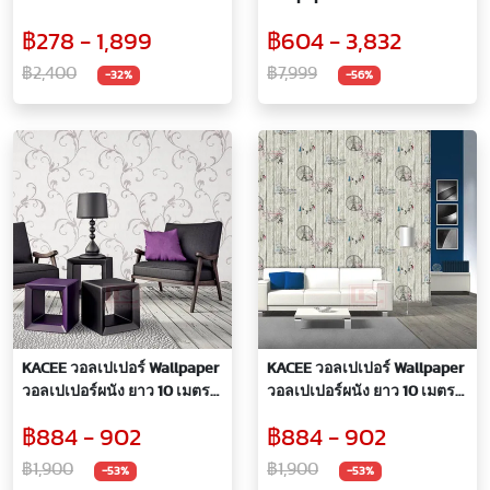
ลายม้าลาย ( 6ม้วนแถมฟรีกาว
หนา ลายเรียบ โมเดิร์น แบบมี
฿278 - 1,899
฿604 - 3,832
1 ชุด*ตามเงื่อนไขที่บริษัท
เทคเจอร์ในตัว
กำหนด)
฿2,400
฿7,999
-32%
-56%
KACEE วอลเปเปอร์ Wallpaper
KACEE วอลเปเปอร์ Wallpaper
วอลเปเปอร์ผนัง ยาว 10 เมตร
วอลเปเปอร์ผนัง ยาว 10 เมตร
ไวนิล หนา ลายคลาสสิค เอิร์ธ
แบบหนา ลายไม้เก่ามาพร้อม
฿884 - 902
฿884 - 902
โทน
พิมพ์ลายหอไอเฟล สีสวยงาม
฿1,900
฿1,900
-53%
-53%