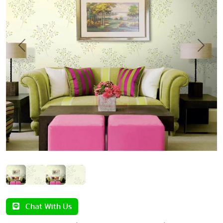
Previous
Next
Chat With Us