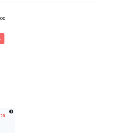
100
้
/26