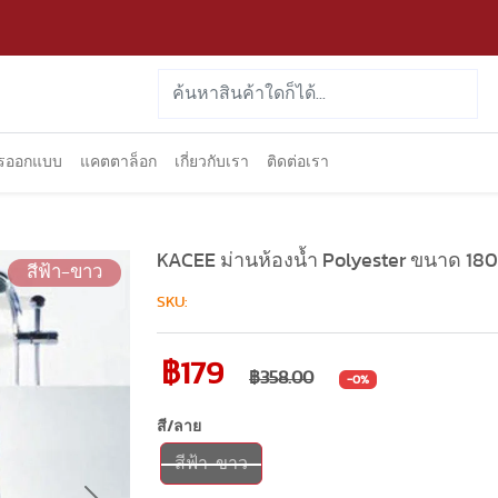
ารออกแบบ
แคตตาล็อก
เกี่ยวกับเรา
ติดต่อเรา
KACEE ม่านห้องน้ำ Polyester ขนาด 180
สีฟ้า-ขาว
SKU:
฿179
฿358.00
-0%
สี/ลาย
สีฟ้า-ขาว