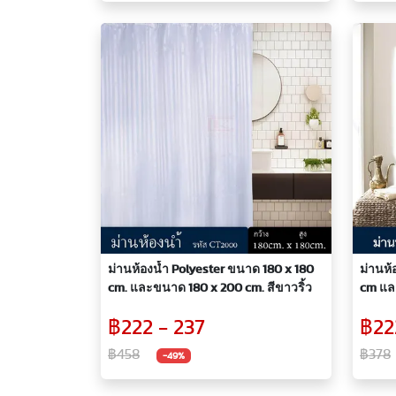
ม่านห้องน้ำ Polyester ขนาด 180 x 180
ม่านห้
cm. และขนาด 180 x 200 cm. สีขาวริ้ว
cm และ
฿222 - 237
฿22
฿458
฿378
-49%