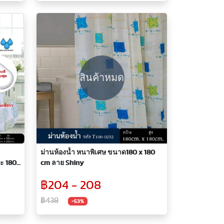
สินค้าหมด
ม่านห้องน้ำ หนาพิเศษ ขนาด180 x 180
cm ลาย Shiny
฿204 - 208
฿438
-53%