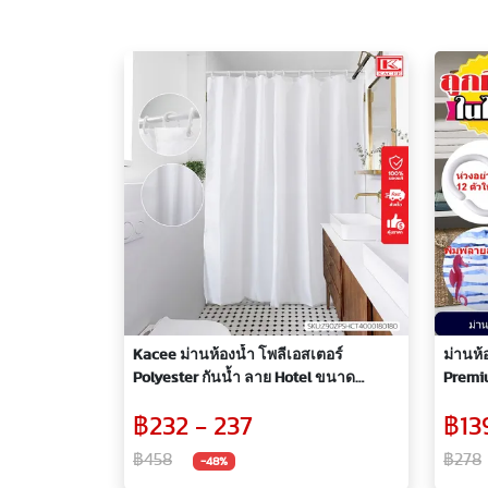
Kacee ม่านห้องน้ำ โพลีเอสเตอร์
ม่านห้
Polyester กันน้ำ ลาย Hotel ขนาด
Premium ขนาด 180 x 180 
180x180 / 180x200 ซม.
x 200 
฿232 - 237
฿139
฿458
฿278
-48%