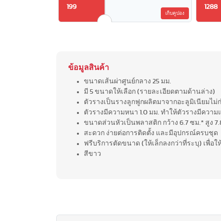
199
1288
เก็บคูปอง
ข้อมูลสินค้า
ขนาดเส้นผ่าศูนย์กลาง 25 มม.
มี 5 ขนาดให้เลือก (รายละเอียดตามด้านล่าง)
ตัวรางเป็นรางลูกฟูกผลิตมาจากอะลูมิเนียมไม่ก
ตัวรางมีความหนา 1.0 มม. ทำให้ตัวรางมีควา
ขนาดส่วนหัวเป็นพลาสติก กว้าง 6.7 ซม.* สูง 7.
สะดวก ง่ายต่อการติดตั้ง และมีอุปกรณ์ครบชุด
ฟรีบริการตัดขนาด (ให้เล็กลงกว่าที่ระบุ) เพื่อ
สีขาว