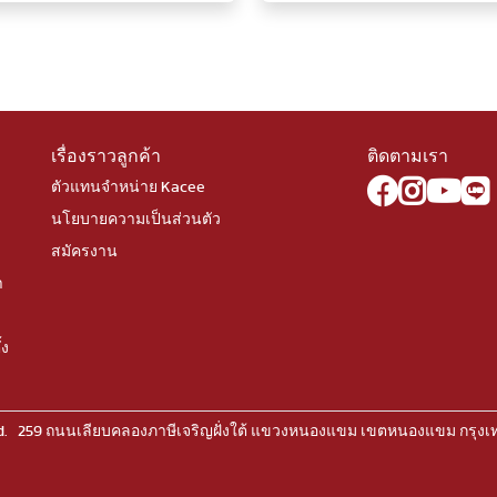
เรื่องราวลูกค้า
ติดตามเรา
ตัวแทนจำหน่าย Kacee
นโยบายความเป็นส่วนตัว
สมัครงาน
า
้ง
rved. 259 ถนนเลียบคลองภาษีเจริญฝั่งใต้ แขวงหนองแขม เขตหนองแขม กรุง