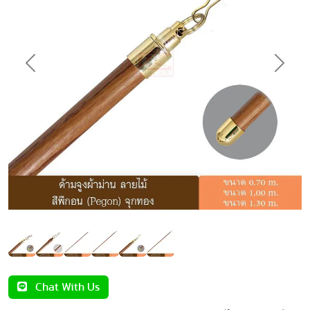
Previous
Next
Chat With Us