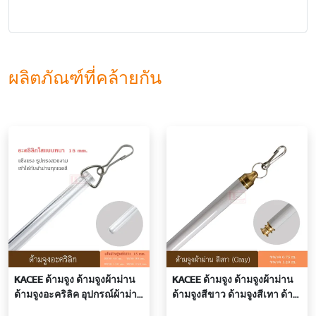
ผลิตภัณฑ์ที่คล้ายกัน
KACEE ด้ามจูง ด้ามจูงผ้าม่าน
KACEE ด้ามจูง ด้ามจูงผ้าม่าน
ด้ามจูงอะคริลิค อุปกรณ์ผ้าม่าน
ด้ามจูงสีขาว ด้ามจูงสีเทา ด้าม
15 มม. แบบหนา
จูงสีมิเนียม ด้ามจูงสีดำ อุปกรณ์