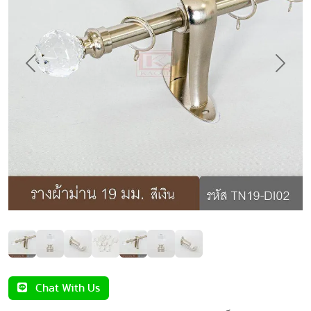
Previous
Next
Chat With Us