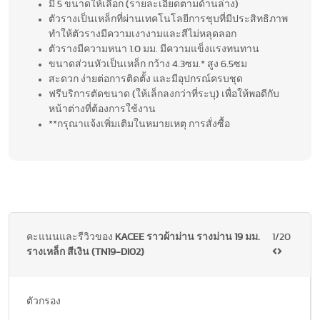
มี 5 ขนาดให้เลือก (รายละเอียดตามด้านล่าง)
ตัวรางเป็นเหล็กที่ผ่านเทคโนโลยีการชุบที่มีประสิทธิภาพ
ทำให้ตัวรางมีความเงางามและสีไม่หลุดลอก
ตัวรางมีความหนา 1.0 มม. มีความแข็งแรงทนทาน
ขนาดส่วนหัวเป็นเหล็ก กว้าง 4.3ซม.* สูง 6.5ซม
สะดวก ง่ายต่อการติดตั้ง และมีอุปกรณ์ครบชุด
ฟรีบริการตัดขนาด (ให้เล็กลงกว่าที่ระบุ) เพื่อให้พอดีกับ
หน้าต่างที่ต้องการใช้งาน
**กรุณาแจ้งเพิ่มเติมในหมายเหตุ การสั่งซื้อ
คะแนนและรีวิวของ
KACEE ราวผ้าม่าน รางม่าน 19 มม.
1/20
รางเหล็ก สีเงิน (TN19-DI02)
ตัวกรอง