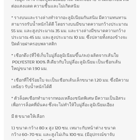
ต่อแสงแดด ความชื้นและไม่เกิดสนิม
* รางบนและรางล่างทำจากอะลูมิเนียมกันสนิม มีความทนทาน
สามารถรับน้ำหนักได้ดี โดยรางบนมีขนาดความกว้างประมาณ
55 มม. และสูงประมาณ 35 มม. และรางล่างมีขนาดความกว้าง
ประมาณ 45 มม. และสูงประมาณ 10 มม. ซึ่งปลายทั้งสองข้างจะ
ปิดด้วยฝาครอบพลาสติก
* เชือกดึง (ที่ใช้เก็บใบมู่ลี่อลูมิเนียมขึ้น/ลง) ผลิตจากเส้นใย
POLYESTER 100% สีเดียวกับใบมู่ลี่อะลูมิเนียม เป็นเชือกเส้น
ใหญ่ขนาด 1.90 มม.
* เชือกที่ใช้ร้อยใบ จะเป็นเชือกเส้นเล็กขนาด 1.20 มม. ซึ่งมีความ
เหนียว รับน้ำหนักได้ดี
* ตัวล็อคเชือกทำมาจากทองเหลืองชนิดพิเศษ มีความเป็นอิสระ
เพื่อการล็อคที่มั่นคง ซึ่งจะไม่ทำให้ใบมู่ลี่อะลูมิเนียมเอียง
มี 8 ขนาดให้เลือก
1.) ขนาด กว้าง 80 x สูง 120 ซม. เหมาะกับหน้าต่าง ขนาด
กว้าง 60-70 ซม. และสูงไม่เกิน 100 ซม. (มีอุปกรณ์ขาจับ