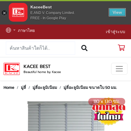
KaceeBest
View
E.AND V. Company Limited.
FREE - In Google Play
ภาษาไทย
เข้าสู่ระบบ
Home
มู่ลี่
มู่ลี่อะลูมิเนียม
มู่ลี่อะลูมิเนียม ขนาดใบ 50 มม.
110 x 130 ซม.