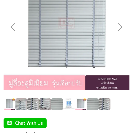
Previous
Next
Chat With Us