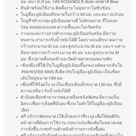
มม. หนา 0.21 มม. รหัส KC50/802 สี Atoll เทปผ้าสี Blue
สินค้าพร้อมใช้งาน ติดตั้งง่าย ไม่ยุ่งยาก ไม่ซับซ้อน
ใบมู่ลี่อะลูมิเนียมมีขนาดใบกว้าง 50 มม. และหนา 0.21 มม.
ใบมู่ลี่ฯทำจากอะลูมิเนียมอย่างดี ไม่หักงอง่าย สีไม่ลอก
ร่อน ทนต่อแสงแดด ความชื้นและไม่เกิดสนิม
รางบนและรางล่างทำจากอะลูมิเนียมกันสนิม มีความ
ทนทาน สามารถรับน้ำหนักได้ดี โดยรางบนมีขนาดความ
กว้างประมาณ 55 มม. และสูงประมาณ 35 มม. และรางล่าง
มีขนาดความกว้างประมาณ 45 มม. และสูงประมาณ 10
มม. ซึ่งปลายทั้งสองข้างจะปิดด้วยฝาครอบพลาสติก
เชือกดึง (ที่ใช้เก็บใบมู่ลี่อลูมิเนียมขึ้น/ลง) ผลิตจากเส้นใย
POLYESTER 100% สีเดียวกับใบมู่ลี่อะลูมิเนียม เป็นเชือก
เส้นใหญ่ขนาด 1.90 มม.
เชือกที่ใช้ร้อยใบ จะเป็นเชือกเส้นเล็กขนาด 1.20 มม. ซึ่งมี
ความเหนียว รับน้ำหนักได้ดี
ตัวล็อคเชือกทำมาจากทองเหลืองชนิดพิเศษ มีความเป็น
อิสระเพื่อการล็อคที่มั่นคง ซึ่งจะไม่ทำให้ใบมู่ลี่อะลูมิเนียม
เอียง
ฟรี บริการตัดขนาด (ให้เล็กลงกว่าที่ระบุ) เพื่อให้พอดีกับ
หน้าต่างที่ต้องการใช้งาน กรุณาแจ้งเพิ่มเติมในหมายเหตุ
การสั่งซื้อ /แชทร้านค้าหลังทำรายการสั่งซื้อค่ะ
ฟรี บริการปรับย้ายตำแหน่งแกนปรับจากเดิมอยู่ฝั่งขวาไป