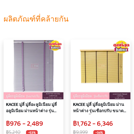
ผลิตภัณฑ์ที่คล้ายกัน
KACEE มู่ลี่ มู่ลี่อะลูมิเนียม มู่ลี่
KACEE มู่ลี่ มู่ลี่อลูมิเนียม ม่าน
อลูมิเนียม ม่านหน้าต่าง รุ่น
หน้าต่าง รุ่นเชือกปรับ ขนาด
แกนปรับ เทปผ้า ใบขนาด 50
50 มิล สีน้ำตาล รหัส
฿976 - 2,489
฿1,762 - 6,346
มม. สีม่วงอ่อน KC50/708
KC50/CP44351 หนา 0.21 มม.
Violet Kitty หนา 0.21 มม. เทป
฿5,240
฿9,999
-53%
-34%