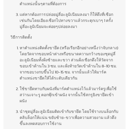
ตำแหน่งนั้นๆตามที่ต้องการ
แต่หากต้องการปล่อยมู่ลี่อะลูมิเนียมลงมา ก็ให้ดึงที่เชือก
เช่นกันโดยเอียงเชือกไปทางขวาแล้วกระตุกเบาๆ 1 ครั้ง
มู่ลี่อะลูมิเนียมจะค่อยๆปล่อยลงมา
วิธีการติดตั้ง
หาตำแหน่งติดตั้งขายึด (หรือเรียกอีกอย่างหนึ่งว่าจับกลาง)
โดยวัดจากขอบหน้าต่างหรือขนาดความกว้างของชุดมู่ลี่
อะลูมิเนียมทั้งฝั่งซ้ายและขวา ส่วนฝั่งเชือกดึงให้วัดจาก
ขอบเข้าด้านใน 3 ซม. และฝั่งท้ายวัดเข้าด้านใน 8-10 ซม.
จากขอบวงกบขึ้นไป 10-15 ซม. จากนั้นแล้วให้มาร์ค
ตำแหน่งขายึดให้ได้ระดับเดียวกัน
ใช้ขายึดทาบกับผนังที่มาร์คตำแหน่งไว้แล้วมาร์ครูเพื่อใช้
สว่านเจาะรู ตอกพุ๊กเข้าผนัง จากนั้นใช้สกรูยิงขายึดเข้า
ผนัง
นำชุดมู่ลี่อะลูมิเนียมติดเข้ากับขายึด โดยใช้รางบนล็อกกับ
คลิบล็อกให้แน่น ขยับซ้าย-ขวาเพื่อความสวยงาม แล้วดึง
ขึ้นลงทดสอบการใช้งาน