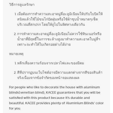
วิธีการดูแลรักษา
เมื่อต้องการทำความสะอาดมู่ลี่อะลูมิเนียมให้ปรับใบปิดให้
สนิทแล้วใช้ไม้ขนไก่ปัดฝุ่นหรือใช้ผ้าชุบน้ำหมาดๆเช็ด
บริเวณที่สกปรก โดยให้ถูไปในทิศทางเดียวกัน
การทำความสะอาดมู่ลี่อะลูมิเนียมไม่ควรใช้ทินเนอร์หรือ
น้ำยาที่มีฤทธิ์ในการชะล้างสูงมาทำความสะอาดใบมู่ลี่ฯ
เพราะจะทำให้ใบเกิดรอยด่างได้ง่าย
หมายเหตุ
หลีกเลี่ยงความร้อนจากเปลวไฟและของมีคม
สีที่ปรากฏบนเว็บไซต์อาจมีความแตกต่างจากสีของสินค้า
จริงเนื่องจากข้อจำกัดของหน้าจอแสดงผล
For people who like to decorate the house with aluminum
blinds(venetian blind), KACEE guarantees that you will be
satisfied with this product because it’s durable and
beautiful. KACEE provides plenty of Aluminium Blinds’ color
for you.