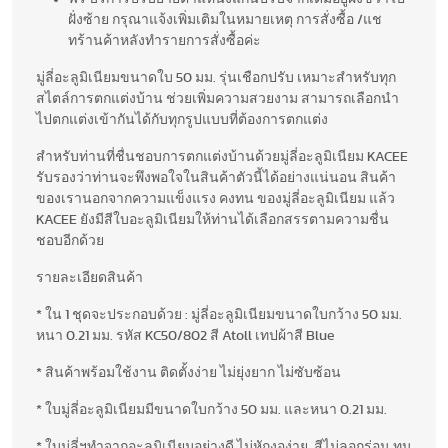
ฝั่งซ้าย กรุณาแจ้งเพิ่มเติมในหมายเหตุ การสั่งซื้อ /แช
ทร้านค้าหลังทำรายการสั่งซื้อค่ะ
มู่ลี่อะลูมิเนียมขนาดใบ 50 มม. รุ่นเชือกปรับ เหมาะสำหรับทุก
สไตล์การตกแต่งบ้าน ช่วยเพิ่มความสวยงาม สามารถเลือกนำ
ไปตกแต่งเข้ากันได้กับทุกรูปแบบที่ต้องการตกแต่ง
สำหรับท่านที่ชื่นชอบการตกแต่งบ้านด้วยมู่ลี่อะลูมิเนียม KACEE
รับรองว่าท่านจะพึงพอใจในสินค้าตัวนี้ได้อย่างแน่นอน สินค้า
ของเรานอกจากความแข็งแรง คงทน ของมู่ลี่อะลูมิเนียม แล้ว
KACEE ยังมีสีใบอะลูมิเนียมให้ท่านได้เลือกสรรตามความชื่น
ชอบอีกด้วย
รายละเอียดสินค้า
* ใน 1 ชุดจะประกอบด้วย : มู่ลี่อะลูมิเนียมขนาดใบกว้าง 50 มม.
หนา 0.21 มม. รหัส KC50/802 สี Atoll เทปผ้าสี Blue
* สินค้าพร้อมใช้งาน ติดตั้งง่าย ไม่ยุ่งยาก ไม่ซับซ้อน
* ใบมู่ลี่อะลูมิเนียมมีขนาดใบกว้าง 50 มม. และหนา 0.21 มม.
* ใบมู่ลี่ฯทำจากอะลูมิเนียมอย่างดี ไม่หักงอง่าย สีไม่ลอกร่อน ทน