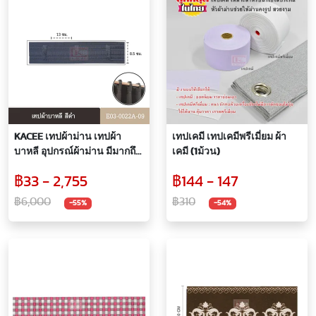
KACEE เทปผ้าม่าน เทปผ้า
เทปเคมี เทปเคมีพรีเมี่ยม ผ้า
บาหลี อุปกรณ์ผ้าม่าน มีมากถึง
เคมี (1ม้วน)
6 สีให้เลือก (35 บาท/เมตร)
฿33 - 2,755
฿144 - 147
฿6,000
฿310
-55%
-54%