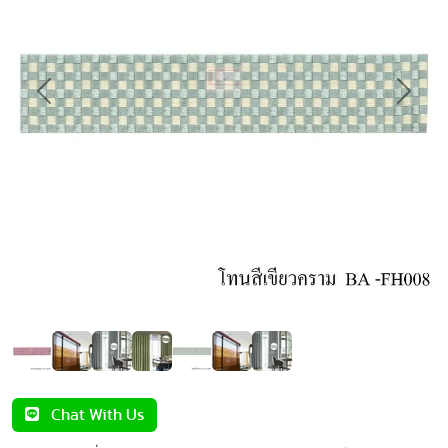
Previous
Next
Chat With Us