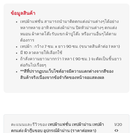
ข้อมูลสินค้า
เทปผ้าแฟชั่น สามารถนำมาติดตกแต่งม่านต่างๆได้อย่าง
หลากหลาย อาทิ ตกแต่งผ้าม่าน ปิดหัวม่านต่างๆ ตกแต่ง
หมอน ผ้าคาดโต๊ะรับแขก ผ้าปูโต๊ะ หรืองานอื่นๆได้ตาม
ต้องการ
เทปผ้า : กว้าง 7 ซม. x ยาว 90 ซม. (ขนาดสินค้าต่อ 1 หลา)
มี 10 ลวดลายให้เลือกใช้
ถ้าสั่งความยาวมากกว่า 1 หลา ( 90 ซม. ) จะตัดเป็นชิ้นยาว
ต่อกันไปเรื่อยๆ
**สีที่ปรากฏบนเว็บไซต์อาจมีความแตกต่างจากสีของ
สินค้าจริงเนื่องจากข้อจำกัดของหน้าจอแสดงผล
คะแนนและรีวิวของ
เทปผ้าแฟชั่น เทปผ้าม่าน เทปผ้า
1/20
ตกแต่ง ผ้ากุ๊นขอบ อุปกรณ์ผ้าม่าน (ราคาต่อหลา)