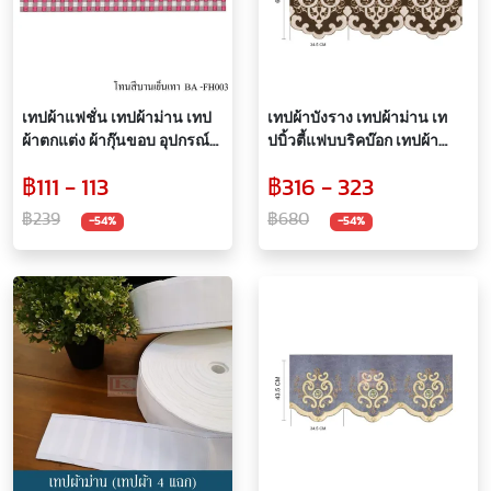
เทปผ้าแฟชั่น เทปผ้าม่าน เทป
เทปผ้าบังราง เทปผ้าม่าน เท
ผ้าตกแต่ง ผ้ากุ๊นขอบ อุปกรณ์
ปบิ้วตี้แฟบบริคบ๊อก เทปผ้า
ผ้าม่าน (ราคาต่อหลา)
ตกแต่ง อุปกรณ์ผ้าม่าน
฿111 - 113
฿316 - 323
฿239
฿680
-54%
-54%