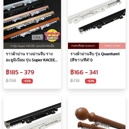
ราวผ้าม่าน รางม่านจีบ ราง
รางผ้าม่านจีบ รุ่น Quantum1
อะลูมิเนียม รุ่น Super KACEE
(สีขาว/สีดำ)
แบบประกอบมือ (สีมิเนียม,
฿185 - 379
฿166 - 341
สีดำ, สีทอง, สีลายไม้ และสี
Rose Gold)
฿798
฿718
-53%
-53%