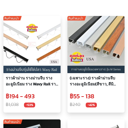
ราวผ้าม่าน รางม่านจีบ ราง
(เฉพาะราง) รางผ้าม่านจีบ
อะลูมิเนียม ราง Wavy Rail ราง
รางอะลูมิเนียม(สีขาว, สีมิ
ม่านลอนรุ่นโซ่ไข่ปลา
เนียม,สีดำ,สีทอง,สีลายไม้,สี
฿194 - 493
฿55 - 138
(ระยะ10 ซม./8 ซม./7 ซม./6
Rose Gold) ใช้กับรางรุ่น M
ซม.)
Series
฿1,038
฿240
-53%
-42%