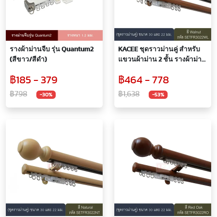
รางผ้าม่านจีบ รุ่น Quantum2
KACEE ชุดราวม่านคู่ สำหรับ
(สีขาว/สีดำ)
แขวนผ้าม่าน 2 ชั้น รางผ้าม่าน
แบบทึบโปร่ง รางอะลูมิเนียม
฿185 - 379
฿464 - 778
ลายไม้ 2 ชั้น รุ่น FR30+22 สี
Walnut
฿798
฿1,638
-30%
-53%