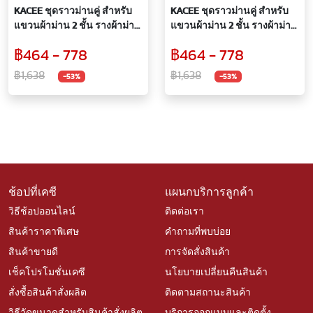
KACEE ชุดราวม่านคู่ สำหรับ
KACEE ชุดราวม่านคู่ สำหรับ
แขวนผ้าม่าน 2 ชั้น รางผ้าม่าน
แขวนผ้าม่าน 2 ชั้น รางผ้าม่าน
แบบทึบโปร่ง รางอะลูมิเนียม
แบบทึบโปร่ง รางอะลูมิเนียม
฿464 - 778
฿464 - 778
ลายไม้ 2 ชั้น รุ่น FR30+22 สี
ลายไม้ 2 ชั้น รุ่น FR30+22 สี
Natural
Red Oak
฿1,638
฿1,638
-53%
-53%
ช้อปที่เคซี
แผนกบริการลูกค้า
วิธีช้อปออนไลน์
ติดต่อเรา
สินค้าราคาพิเศษ
คำถามที่พบบ่อย
สินค้าขายดี
การจัดสั่งสินค้า
เช็คโปรโมชั่นเคซี
นโยบายเปลี่ยนคืนสินค้า
สั่งซื้อสินค้าสั่งผลิต
ติดตามสถานะสินค้า
วิธีวัดขนาดสำหรับสินค้าสั่งผลิต
บริการออกแบบและติดตั้ง