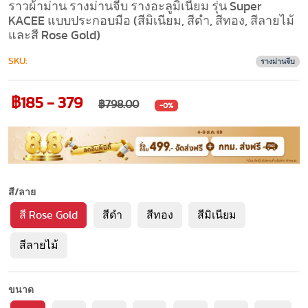
ราวผ้าม่าน รางม่านจีบ รางอะลูมิเนียม รุ่น Super
KACEE แบบประกอบมือ (สีมิเนียม, สีดำ, สีทอง, สีลายไม้
และสี Rose Gold)
SKU:
รางม่านจีบ
฿185 - 379
฿798.00
-0%
สี/ลาย
สี Rose Gold
สีดำ
สีทอง
สีมิเนียม
สีลายไม้
ขนาด