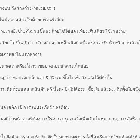
บน ถึง รางล่าง (หน่วย: ซม.)
ซน์คลาสสิก เส้นด้ายเกรดพรีเมี่ยม
ยงามยิ่งขึ้น, ดึงม่านขึ้นลง ด้วยโซ่ไข่ปลาเพียงเส้นเดียว ใช้งานง่าย
ียม ไม่ขึ้นสนิม ขาจับ ผลิตจากเหล็กเนื้อดี แข็งแรง รองรับน้ำหนักม่านม้วนไ
ุณภาพสูงไม่แตกหักง่าย
นาดเท่าหรือเล็กกว่าขอบวงกบหน้าต่างเล็กน้อย
่าขอบวงกบด้านละ 5-10 ซม. ขึ้นไปเพื่อบังแสงได้ดียิ่งขึ้น
ือการติดตั้งบนฉลากสินค้า ฟรี น็อต+ ปุ๊ (ไม่ต้องหาซื้อเพิ่มแล้วค่ะ) ติดตั้งกั
ลาสติก 1 ปี การรับประกันผ้า 6 เดือน
ให้พอดีกับหน้าต่างที่ต้องการใช้งาน กรุณาแจ้งเพิ่มเติมในหมายเหตุ การสั่งซื้
าไปฝั่งซ้าย กรุณาแจ้งเพิ่มเติมในหมายเหตุ การสั่งซื้อ หรือแชทร้านค้าหลัง