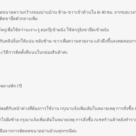
ือขนาดความกว้างของม่านม้วน ซ้าย-ขวาเข้าด้านใน 8-10 ซม. จากขอบวงกบข
อติดขายึดตัวกลางเพิ่ม
รูเพื่อใช้สว่านเจาะรู ตอกปุ๊เข้าผนัง ใช้สกรูยิงขายึดเข้าผนัง
กับคลิปล็อกให้แน่น ขยับซ้าย-ขวาเพื่อความสวยงาม แล้วดึงขึ้นลงทดสอบก
วิธีการติดตั้งที่แนบในกล่องสินค้าค่ะ
พลาสติก 1 ปี
ให้พอดีกับหน้าต่างที่ต้องการใช้งาน กรุณาแจ้งเพิ่มเติมในหมายเหตุ การสั่งซื้
ไปฝั่งซ้าย กรุณาแจ้งเพิ่มเติมในหมายเหตุ การสั่งซื้อ /แชทร้านค้าหลังทำราย
ี่เหลือจากการตัดลดขนาดม่านม้วนทุกกรณีค่ะ