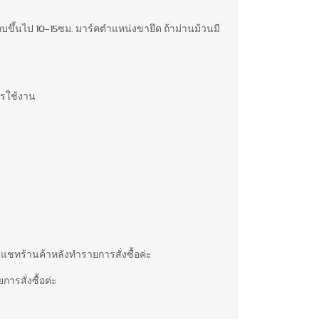
ึ้นไป 10-15ซม. มาร์คตำแหน่งขายึด ถ้าม่านม้วนมี
ารใช้งาน
อ /แชทร้านค้าหลังทำรายการสั่งซื้อค่ะ
การสั่งซื้อค่ะ