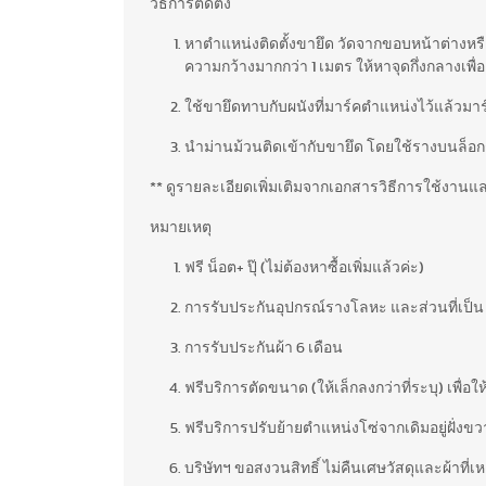
วิธีการติดตั้ง
หาตำแหน่งติดตั้งขายึด วัดจากขอบหน้าต่างหร
ความกว้างมากกว่า 1 เมตร ให้หาจุดกึ่งกลางเพื่
ใช้ขายึดทาบกับผนังที่มาร์คตำแหน่งไว้แล้วมาร์ค
นำม่านม้วนติดเข้ากับขายึด โดยใช้รางบนล็อก
** ดูรายละเอียดเพิ่มเติมจากเอกสารวิธีการใช้งานและ
หมายเหตุ
ฟรี น็อต+ ปุ๊ (ไม่ต้องหาซื้อเพิ่มแล้วค่ะ)
การรับประกันอุปกรณ์รางโลหะ และส่วนที่เป็น 
การรับประกันผ้า 6 เดือน
ฟรีบริการตัดขนาด (ให้เล็กลงกว่าที่ระบุ) เพื่อ
ฟรีบริการปรับย้ายตำแหน่งโซ่จากเดิมอยู่ฝั่งขวา
บริษัทฯ ขอสงวนสิทธิ์ ไม่คืนเศษวัสดุและผ้าท