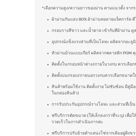
*เลือกความสูง/ความยาวของม่าน ตามแนวตั้ง จากราง
ผ้าม่านกันแสง 80% ผ้าม่านทอลายแจ็คการ์ด ดีไ
กรอบรางสีขาว และน้ำตาล เข้ากับสีผ้าม่าน ดูสว
อุปกรณ์แข็งแรงส่วนที่เป็นโลหะ ผลิตจากอะลูมิเน
หัวม่านม้วนแบบเกียร์ ผลิตจากพลาสติก POM ค
ติดตั้งในกรอบหน้าต่าง/ภายในวงกบ ควรเลือกข
ติดตั้งบนกรอบ/ภายนอกวงกบควรเลือกขนาดใหญ่กว
สินค้าพร้อมใช้งาน ติดตั้งง่าย ไม่ซับซ้อน มีคู่ม
ในกล่องสินค้า)
การรับประกันอุปกรณ์รางโลหะ และส่วนที่เป็น พ
ฟรีบริการตัดขนาด (ให้เล็กลงกว่าที่ระบุ) เพื่อ
รวดเร็วในการดำเนินการค่ะ
ฟรีบริการปรับย้ายตำแหน่งโซ่จากเดิมอยู่ฝั่งขว