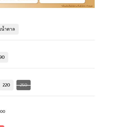
บน้ำตาล
90
220
250
100