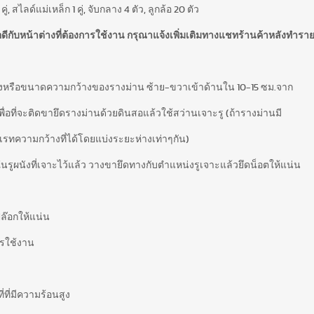
่, สไลด์แม่เหล็ก 1 คู่, จับกลาง 4 ตัว, ลูกล้อ 20 ตัว
้พอดีกับหน้าต่างที่ต้องการใช้งาน กรุณาแจ้งเพิ่มเติมทางแชทร้านค้าหลังทำรายก
างหรือขนาดความกว้างของรางม่าน ซ้าย-ขวาเข้าด้านใน 10-15 ซม.จาก
ื่อที่จะติดขายึดรางม่านด้วยดินสอแล้วใช้สว่านเจาะรู (ถ้ารางม่านมี
เรทความกว้างที่ได้โดยแบ่งระยะห่างเท่าๆกัน)
ในรูผนังที่เจาะไว้แล้ว วางขายึดทางกับตำแหน่งรูเจาะแล้วยึดน็อตให้แน่น
ปล๊อกให้แน่น
รใช้งาน
ี่ที่มีความร้อนสูง