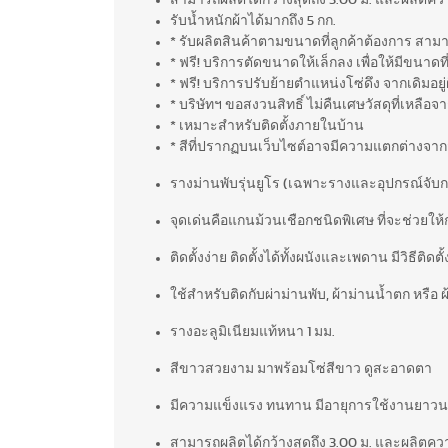
สามารถผลิตได้กว้างสุดถึง 3.00 ม. และผลิตความ
รับน้ำหนักผ้าได้มากถึง 5 กก.
* รับผลิตสินค้าตามขนาดที่ลูกค้าต้องการ สาม
* ฟรี! บริการตัดขนาดให้เล็กลง เพื่อให้มีขนาด
* ฟรี! บริการปรับย้ายตำแหน่งโซ่ดึง จากเดิมอยู
* บริษัทฯ ขอสงวนสิทธิ์ ไม่คืนเศษวัสดุที่เหล
* เหมาะสำหรับติดตั้งภายในบ้าน
* สีที่ปรากฏบนเว็บไซต์อาจมีความแตกต่างจาก
รางม่านพับรุ่นยูโร (เฉพาะรางและอุปกรณ์จับก
จุดเด่นคือแกนม้วนเชือกชนิดพิเศษ ที่จะช่วยให้
ติดตั้งง่าย ติดตั้งได้ทั้งผนังและเพดาน มีวิธีติดต
ใช้สำหรับติดกับผ่าม่านพับ, ผ้าม่านน้ำตก หรือ
รางอะลูมิเนียมแท้หนา 1 มม.
สีขาวสวยงาม มาพร้อมโซ่สีขาว ดูสะอาดตา
มีความแข็งแรง ทนทาน มีอายุการใช้งานยาว
สามารถผลิตได้กว้างสุดถึง 3.00 ม. และผลิตความ