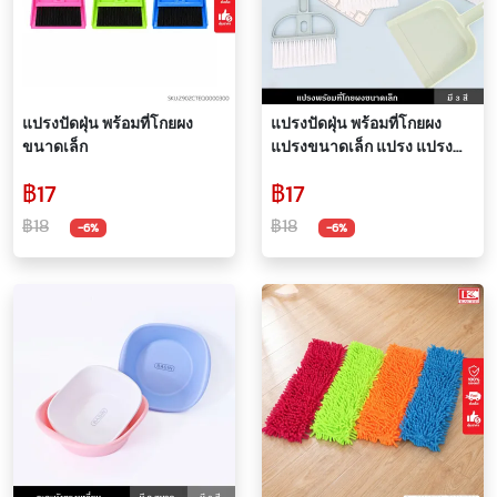
แปรงปัดฝุ่น พร้อมที่โกยผง
แปรงปัดฝุ่น พร้อมที่โกยผง
ขนาดเล็ก
แปรงขนาดเล็ก แปรง แปรง
ทำความสะอาด คอมพิวเตอร์
฿17
฿17
แป้นพิมพ์ ลิ้นชัก โต๊ะ ที่กวาด
ฝุ่น ไม้กวาดขนาดเล็ก สีพาส
฿18
฿18
-6%
-6%
เทล