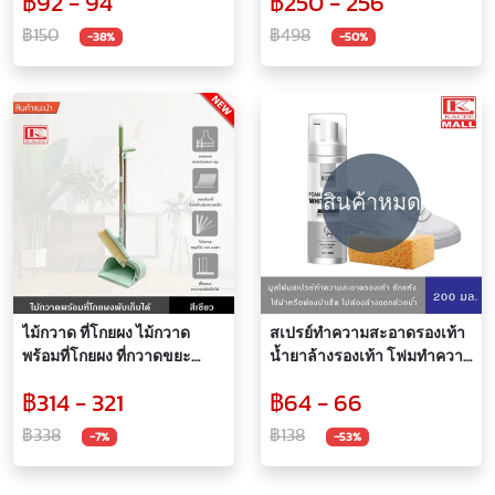
฿92 - 94
฿250 - 256
฿150
฿498
-38%
-50%
สินค้าหมด
ไม้กวาด ที่โกยผง ไม้กวาด
สเปรย์ทำความสะอาดรองเท้า
พร้อมที่โกยผง ที่กวาดขยะ
น้ำยาล้างรองเท้า โฟมทำความ
ไม้กวาดหมุนได้ 180 องศา
สะอาดรองเท้า ขัดรองเท้า มูส
฿314 - 321
฿64 - 66
ประกอบง่าย พร้อมแปรงกวาด
โฟมล้างรองเท้า โฟมซักแห้ง
ฝุ่น เศษผม และสิ่งสกปรก
มูสโฟม 200 มล.
฿338
฿138
-7%
-53%