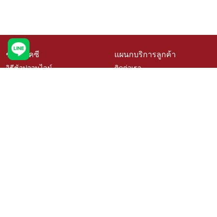
ช้อปที่เคซี
แผนกบริการลูกค้า
วิธีช้อปออนไลน์
ติดต่อเรา
สินค้าราคาพิเศษ
คำถามที่พบบ่อย
สินค้าขายดี
การจัดสั่งสินค้า
เช็คโปรโมชั่นเคซี
นโยบายเปลี่ยนคืนสินค้า
สั่งซื้อสินค้าสั่งผลิต
ติดตามสถานะสินค้า
วิธีวัดขนาดสำหรับสินค้าสั่งผลิต
บริการออกแบบและติดตั้ง
เรื่องราวลูกค้า
ตัวแทนจำหน่าย Kacee
นโยบายความเป็นส่วนตัว
สมัครงาน