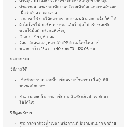
หัวหมุน 360 องศา จึงทำความสะอาดได้ทุกซอกทุกมุม
ทำความสะอาดง่าย เพียงกดบริเวณหัวม็อบและถอดผ้าออก
เพื่อซักทำความสะอาด
สามารถใช้งานได้หลากหลาย จะถอดผ้าออกมาเช็ดก็ทำได้
ผ้าไมโครไฟเบอร์หนา 9 ซม. เส้นใยนุ่ม ไม่สร้างรอยขีด
ข่วนให้พื้นผิวบริเวณที่เช็ดถู
สี: แดง, เขียว, ฟ้า, ส้ม
วัสดุ: สแตนเลส , พลาสติก PP, ผ้าไมโครไฟเบอร์
ขนาด: กว้าง 12 x ยาว 40 x สูง 73 - 120.05 ซม.
จอแสดงผล
วิธีการใช้
เช็ดทำความสะอาดพื้น เช็ดคราบน้ำหวาน เช็ดฝุ่นที่มี
ขนาดเล็กมากๆ
สามารถถอดผ้าออกมาเช็ดจากนั้นซักแล้วนำหกลับมา
ใช้ได้ใหม่
วิธีดูแลรักษา
สามารถซักด้วยน้ำเปล่า หรือกรณีที่มีคราบมันมาก ซักด้วย