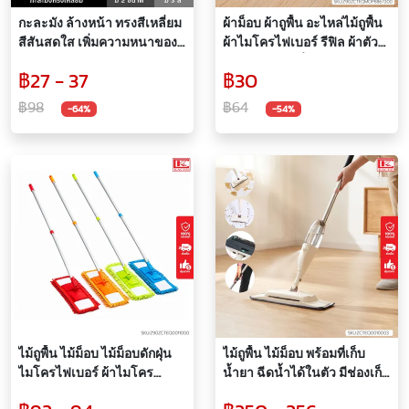
กะละมัง ล้างหน้า ทรงสีเหลี่ยม
ผ้าม็อบ ผ้าถูพื้น อะไหล่ไม้ถูพื้น
สีสันสดใส เพิ่มความหนาของ
ผ้าไมโครไฟเบอร์ รีฟิล ผ้าตัว
ขอบ ขอบโค้งมน
หนอน แบบเหลี่ยม เฉพาะผ้า
฿27 - 37
฿30
ถอดซักได้
฿98
฿64
-64%
-54%
ไม้ถูพื้น ไม้ม็อบ ไม้ม็อบดักฝุ่น
ไม้ถูพื้น ไม้ม็อบ พร้อมที่เก็บ
ไมโครไฟเบอร์ ผ้าไมโคร
น้ำยา ฉีดน้ำได้ในตัว มีช่องเก็บ
ไฟเบอร์
ขยะ