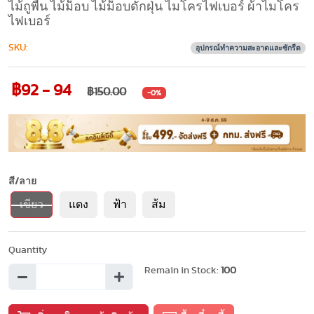
ไม้ถูพื้น ไม้ม็อบ ไม้ม็อบดักฝุ่น ไมโครไฟเบอร์ ผ้าไมโคร
ไฟเบอร์
SKU:
อุปกรณ์ทำความสะอาดและซักรีด
฿92 - 94
฿150.00
-0%
สี/ลาย
เขียว
แดง
ฟ้า
ส้ม
Quantity
Remain in Stock:
100