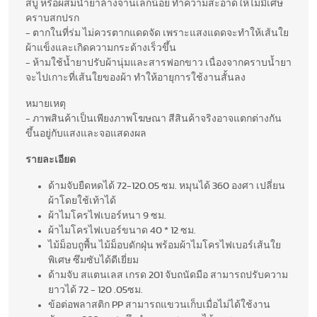
สบู่ หรือผสมน้ำยาล้างจานเล็กน้อย ทำความสะอาดให้ไม่มีเศษ
คราบสกปรก
- ตากในที่ร่ม ไม่ควรตากแดดจัด เพราะแสงแดดจะทำให้เส้นใย
ผ้าแข็งและเกิดความกระด้างเร็วขึ้น
- ห้ามใช้น้ำยาปรับผ้านุ่มและสารฟอกขาว เนื่องจากคราบน้ำยา
จะไปเกาะที่เส้นใยของผ้า ทำให้อายุการใช้งานสั้นลง
หมายเหตุ
- ภาพสินค้าเป็นเพียงภาพโฆษณา สีสินค้าจริงอาจแตกต่างกัน
ขึ้นอยู่กับแสงและจอแสดงผล
รายละเอียด
ด้ามจับยืดหดได้ 72-120.05 ซม. หมุนได้ 360 องศา เปลี่ยน
ผ้าโดยใช้เท้าได้
ผ้าไมโครไฟเบอร์หนา 9 ซม.
ผ้าไมโครไฟเบอร์ขนาด 40 * 12 ซม.
ไม้ม็อบถูพื้น ไม้ม็อบดักฝุ่น พร้อมผ้าไมโครไฟเบอร์เส้นใย
พิเศษ ซึมซับได้ดีเยี่ยม
ด้ามจับ สแตนเลส เกรด 201 จับถนัดมือ สามารถปรับความ
ยาวได้ 72 - 120 .05ซม.
ข้อต่อพลาสติก PP สามารถแขวนเก็บเมื่อไม่ได้ใช้งาน