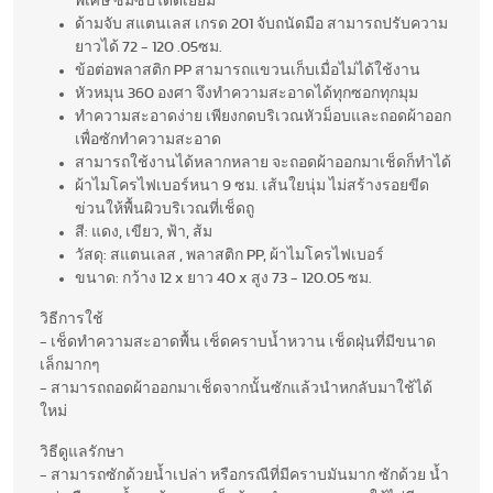
พิเศษ ซึมซับได้ดีเยี่ยม
ด้ามจับ สแตนเลส เกรด 201 จับถนัดมือ สามารถปรับความ
ยาวได้ 72 - 120 .05ซม.
ข้อต่อพลาสติก PP สามารถแขวนเก็บเมื่อไม่ได้ใช้งาน
หัวหมุน 360 องศา จึงทำความสะอาดได้ทุกซอกทุกมุม
ทำความสะอาดง่าย เพียงกดบริเวณหัวม็อบและถอดผ้าออก
เพื่อซักทำความสะอาด
สามารถใช้งานได้หลากหลาย จะถอดผ้าออกมาเช็ดก็ทำได้
ผ้าไมโครไฟเบอร์หนา 9 ซม. เส้นใยนุ่ม ไม่สร้างรอยขีด
ข่วนให้พื้นผิวบริเวณที่เช็ดถู
สี: แดง, เขียว, ฟ้า, ส้ม
วัสดุ: สแตนเลส , พลาสติก PP, ผ้าไมโครไฟเบอร์
ขนาด: กว้าง 12 x ยาว 40 x สูง 73 - 120.05 ซม.
วิธีการใช้
- เช็ดทำความสะอาดพื้น เช็ดคราบน้ำหวาน เช็ดฝุ่นที่มีขนาด
เล็กมากๆ
- สามารถถอดผ้าออกมาเช็ดจากนั้นซักแล้วนำหกลับมาใช้ได้
ใหม่
วิธีดูแลรักษา
- สามารถซักด้วยน้ำเปล่า หรือกรณีที่มีคราบมันมาก ซักด้วย น้ำ