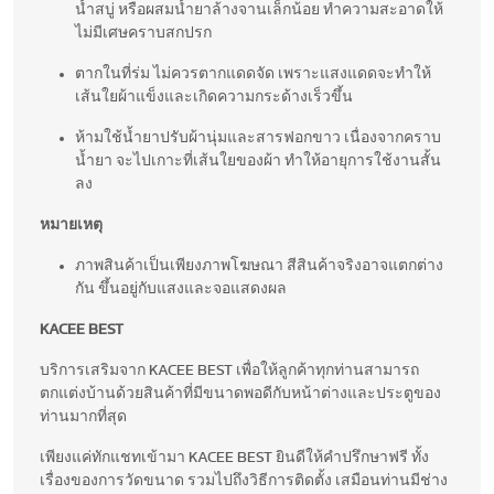
น้ำสบู่ หรือผสมน้ำยาล้างจานเล็กน้อย ทำความสะอาดให้
ไม่มีเศษคราบสกปรก
ตากในที่ร่ม ไม่ควรตากแดดจัด เพราะแสงแดดจะทำให้
เส้นใยผ้าแข็งและเกิดความกระด้างเร็วขึ้น
ห้ามใช้น้ำยาปรับผ้านุ่มและสารฟอกขาว เนื่องจากคราบ
น้ำยา จะไปเกาะที่เส้นใยของผ้า ทำให้อายุการใช้งานสั้น
ลง
หมายเหตุ
ภาพสินค้าเป็นเพียงภาพโฆษณา สีสินค้าจริงอาจแตกต่าง
กัน ขึ้นอยู่กับแสงและจอแสดงผล
KACEE BEST
บริการเสริมจาก KACEE BEST เพื่อให้ลูกค้าทุกท่านสามารถ
ตกแต่งบ้านด้วยสินค้าที่มีขนาดพอดีกับหน้าต่างและประตูของ
ท่านมากที่สุด
เพียงแค่ทักแชทเข้ามา KACEE BEST ยินดีให้คำปรึกษาฟรี ทั้ง
เรื่องของการวัดขนาด รวมไปถึงวิธีการติดตั้ง เสมือนท่านมีช่าง