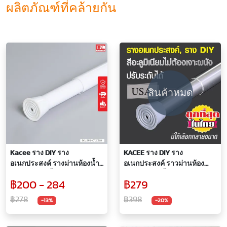
ผลิตภัณฑ์ที่คล้ายกัน
สินค้าหมด
Kacee ราง DIY ราง
KACEE ราง DIY ราง
อเนกประสงค์ รางม่านห้องน้ำ
อเนกประสงค์ ราวม่านห้องน้ำ
ราวม่านห้องน้ำ สีขาว (แบบดึง
รางม่านห้องน้ำ แบบดึงได้ 1
฿200 - 284
฿279
1 ทิศทาง / ไม่ใช่รางยืดหด)
ทิศทาง(ไม่ใช่รางยืดหด) ราง
ม่านห้องน้ำอะลูมิเนียม
฿278
฿398
-13%
-20%