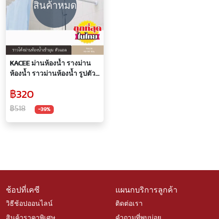
สินค้าหมด
KACEE ม่านห้องน้ำ รางม่าน
ห้องน้ำ ราวม่านห้องน้ำ รูปตัว
แอล สีขาว
฿320
฿518
-39%
ช้อปที่เคซี
แผนกบริการลูกค้า
วิธีช้อปออนไลน์
ติดต่อเรา
สินค้าราคาพิเศษ
คำถามที่พบบ่อย