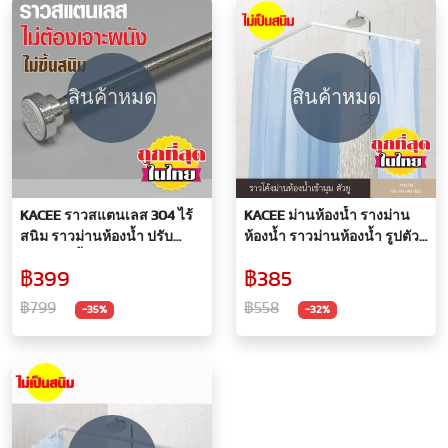
สินค้าหมด
สินค้าหมด
KACEE ราวสแตนเลส 304 ไร้
KACEE ม่านห้องน้ำ รางม่าน
สนิม ราวม่านห้องน้ำ ปรับ
ห้องน้ำ ราวม่านห้องน้ำ รูปตัวยู
ขนาดได้ตั้งแต่ 85-260 ซม. ยืด
สีขาว
฿399
฿385
หดได้ไม่ต้องเจาะผนัง
฿799
฿558
-35%
-32%