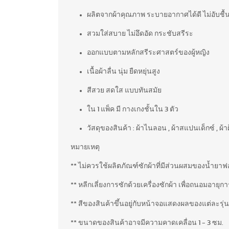
ผลิตจากผ้าคุณภาพ ระบายอากาศได้ดี ไม่อับชื้น
สวมใส่สบาย ไม่อึดอัด กระชับสรีระ
ออกแบบตามหลักสรีระศาสตร์ของผู้หญิง
เนื้อผ้าลื่น นุ่ม ยืดหยุ่นสูง
สีสวย สดใส แบบทันสมัย
ใน 1 แพ็ค มี กางเกงชั้นใน 3 ตัว
วัสดุของสินค้า : ผ้าไนลอน , ผ้าสแปนเด็กซ์ , ผ้า
หมายเหตุ
** ไม่ควรใช้ผลิตภัณฑ์ซักผ้าที่มีส่วนผสมของน้ำยาฟ
** หลีกเลี่ยงการซักด้วยเครื่องซักผ้า เพื่อถนอมอายุ
** สีของสินค้าขึ้นอยู่กับหน้าจอแสดงผลของแต่ละรุ่น
** ขนาดของสินค้าอาจมีความคาดเคลื่อน 1 - 3 ซม.