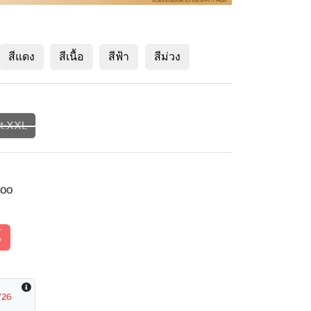
สีแดง
สีเนื้อ
สีฟ้า
สีม่วง
nt:XXL
100
้
/26