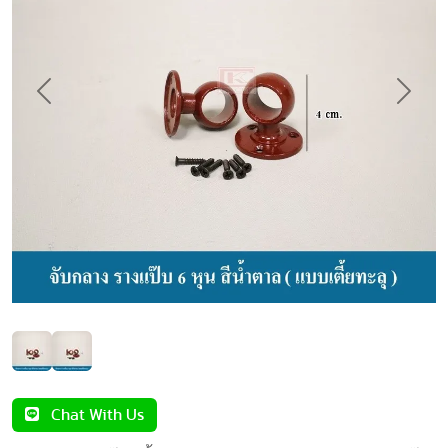
Previous
Next
Chat With Us