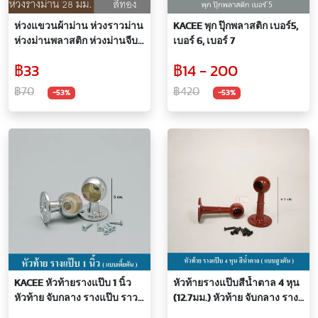
ห่วงแขวนผ้าม่าน ห่วงราวม่าน
KACEE พุก ปุ๊กพลาสติก เบอร์5,
ห่วงม่านพลาสติก ห่วงม่านจีบ
เบอร์ 6, เบอร์ 7
ใช้กับรางขนาด 25-28 มม.
฿33
฿14 - 200
(ราคา / 10 ห่วง)
฿70
฿420
-53%
-53%
KACEE หัวท้ายรางแป๊บ 1 นิ้ว
หัวท้ายรางแป๊บสีน้ำตาล 4 หุน
หัวท้าย จับกลาง รางแป๊บ ราว
(12.7มม.) หัวท้าย จับกลาง ราง
แขวน ( ราคาต่อคู่ )
แป๊บ ราวแขวน ( คู่ )