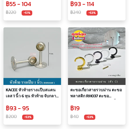
฿55 - 104
฿93 - 114
฿220
฿240
-51%
-53%
KACEE หัวท้ายรางแป๊บสแตน
ตะขอเกี่ยวสายรวบม่าน ตะขอ
เลส 1 นิ้ว 6 หุน หัวท้าย จับกลาง
พลาสติก RH037 ตะขอ
รางแป๊บ ราวแขวน ( ราคาต่อคู่
อเนกประสงค์ ราคา/คู่ (2ชิ้น)
฿93 - 95
฿19
)
฿200
฿40
-53%
-53%