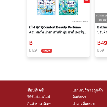
(มี 4 สูตร)Comfort Beauty Perfume
Babimi
คอมฟอร์ท น้ำยาปรับผ้านุ่ม บิวตี้ เพอร์ฟูม
ปรับผ้
470-475 มล.(แพ็คคู่1+1)
นิก 57
฿
฿4
฿129
฿69
-100%
ช้อปที่เคซี
แผนกบริการลูกค้า
วิธีช้อปออนไลน์
ติดต่อเรา
สินค้าราคาพิเศษ
คำถามที่พบบ่อย