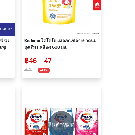
ี่ นิว
Kodomo โคโดโม ผลิตภัณฑ์ล้างขวดนม
มพู)
ถุงเติม (เหลือง) 600 มล.
฿46 - 47
฿75
-38%
สินค้าหมด