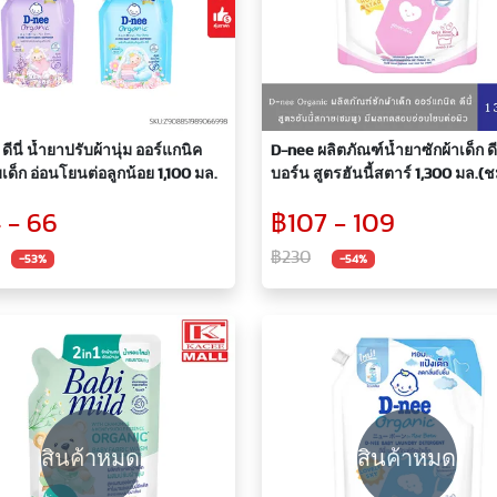
ดีนี่ น้ำยาปรับผ้านุ่ม ออร์แกนิค
D-nee ผลิตภัณฑ์น้ำยาซักผ้าเด็ก ดีน
เด็ก อ่อนโยนต่อลูกน้อย 1,100 มล.
บอร์น สูตรฮันนี้สตาร์ 1,300 มล.(ช
 - 66
฿107 - 109
฿230
-53%
-54%
สินค้าหมด
สินค้าหมด