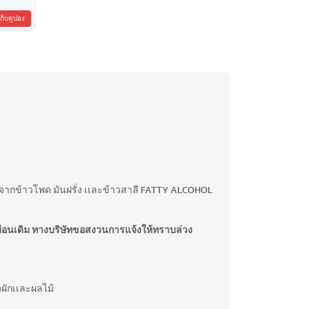
เก็บคูปอง
กข้าวโพด มันฝรั่ง เเละข้าวสาลี FATTY ALCOHOL
มือนเดิม ทางบริษัทขอสงวนการแจ้งให้ทราบล่วง
ผักเเละผลไม้