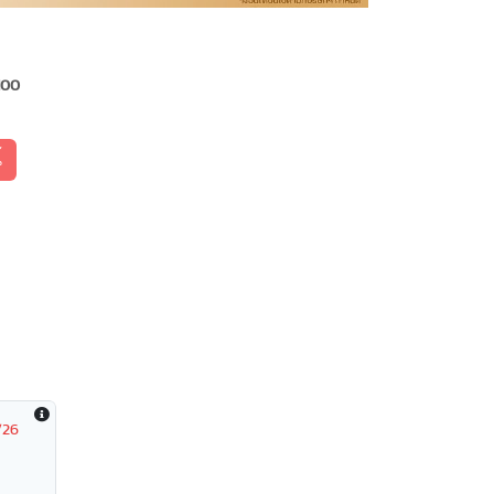
100
้
/26