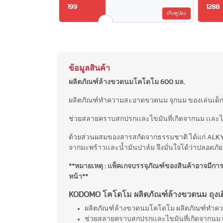
199
1288
เก็บคูปอง
ข้อมูลสินค้า
ผลิตภัณฑ์ล้างขวดนมโคโดโม 600 มล.
ผลิตภัณฑ์ทำความสะอาดขวดนม จุกนม ของเล่นเด็ก เ
ช่วยสลายคราบสกปรกเเละไขมันที่เกิดจากนม เเละไม
ด้วยส่วนผสมของสารสกัดจากธรรมชาติ ได้แก่ ALKY
จากมะพร้าวเเละน้ำมันปาล์ม จึงมั่นใจได้ว่าปลอดภัย
**หมายเหตุ : แพ็คเกจบรรจุภัณฑ์ของสินค้าอาจมีก
หน้า**
KODOMO โคโดโม ผลิตภัณฑ์ล้างขวดนม ถุงเติ
ผลิตภัณฑ์ล้างขวดนมโคโดโม ผลิตภัณฑ์ทำความ
ช่วยสลายคราบสกปรกเเละไขมันที่เกิดจากนม เเ