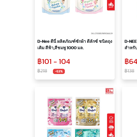
D-Nee ดีนี่ ผลิตภัณฑ์ซักผ้า ดีลักซ์ ชนิดถุง
D-NEE 
เติม สีฟ้า,สีชมพู 1000 มล.
สำหรับ
฿101 - 104
฿64
฿218
฿138
-53%