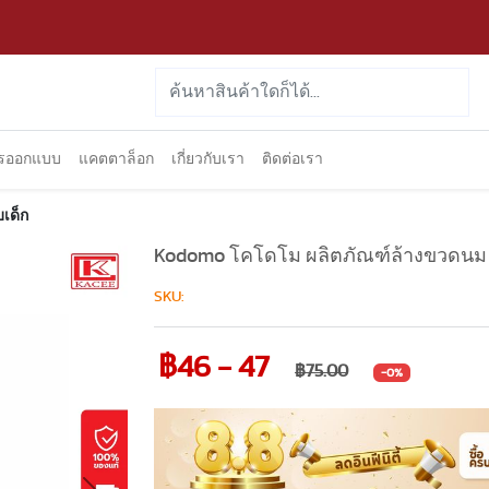
ารออกแบบ
แคตตาล็อก
เกี่ยวกับเรา
ติดต่อเรา
บเด็ก
Kodomo โคโดโม ผลิตภัณฑ์ล้างขวดนม ถุ
SKU:
฿46 - 47
฿75.00
-0%