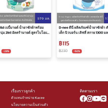
ld เบบี้มายด์ น้ำยาซักผ้าพร้อม
D-nee ดีนี่ ผลิตภัณฑ์น้ำยาซักผ้า 
านุ่ม 2in1 อัลตร้ามายด์ สูตรไบโอแก
เด็ก นิวบอร์น เลิฟลี่ สกาย 1300 มล
0 มล.
9
฿115
฿230
-29%
-50%
เรื่องราวลูกค้า
ติดตามเรา
ตัวแทนจำหน่าย Kacee
นโยบายความเป็นส่วนตัว