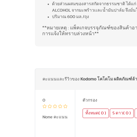
ด้วยส่วนผสมของสารสกัดจากธรรมชาติ ได้แก่
ALCOHOL จากมะพร้าวเเละน้ำมันปาล์ม จึงมั่นใ
ปริมาณ 600 มล./ถุง
**หมายเหตุ : แพ็คเกจบรรจุภัณฑ์ของสินค้า
การแจ้งให้ทราบล่วงหน้า**
คะแนนและรีวิวของ
Kodomo โคโดโม ผลิตภัณฑ์ล้าง
0
ตัวกรอง
ทั้งหมด( 0 )
5 ดาว( 0 )
None คะแนน