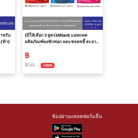
สำหรับ
(มีให้เลือก 3 สูตร)Attack แอทแทค
.(ฟ้า)
ผลิตภัณฑ์ผงซักฟอก ลดแช่ลดขยี้ สะอาด
ง่ายแม้ขั้นตอนเดียว1600-1700 กรัม
฿
฿139
-100%
ช้อปผ่านแพลตฟอร์มอื่น