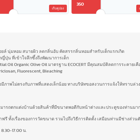
350
เก็บคูปอง
อยล์ นุ่มหอม สบายผิว ลดกลิ่นอับ คัดสรรกลิ่นหอมสำหรับเด็กแรกเกิด
ุ่น ที่เข้าใจลึกซึ้งถึงพัฒนาการเด็ก
ntial Oil Organic Olive Oil มาตรฐาน ECOCERT มีคุณสมบัติลดการระคายเคื
iclosan, Fluorescent, Bleaching
อาจมีภาพไม่ตรงกับภาพที่แสดงเล็กน้อย ทางบริษัทขอสงวนการแจ้งให้ทราบล่ว
สามารถตกแต่งบ้านด้วยสินค้าที่มีขนาดพอดีกับหน้าต่างและประตูของท่านมากท
รี ทั้งเรื่องของการวัดขนาด รวมไปถึงวิธีการติดตั้ง เสมือนท่านมีช่างส่วนตั
 8.30-17.00 น.