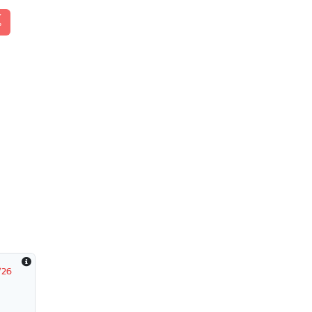
้
/26