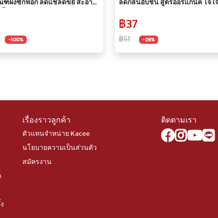
ซักฟอก ลดแช่ลดขยี้ สะอาด
ลดกลิ่นอับชื้น สูตรออร์แกนิค โจโ
้ขั้นตอนเดียว1600-1700 กรัม
ยล์ ขนาด 550 มล.
฿37
฿51
-100%
-28%
เรื่องราวลูกค้า
ติดตามเรา
ตัวแทนจำหน่าย Kacee
นโยบายความเป็นส่วนตัว
สมัครงาน
า
้ง