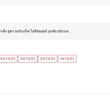
็ก สูตร ออร์แกนิค โอลีฟออยล์ ถุงเติม 550 มล.
4 ดาว( 0 )
3 ดาว( 0 )
2 ดาว( 0 )
1 ดาว( 0 )