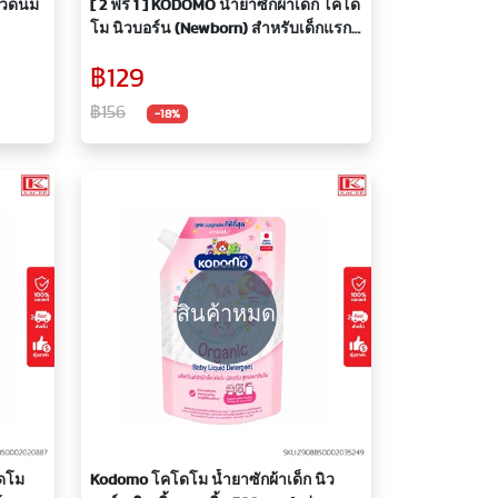
ขวดนม
[ 2 ฟรี 1 ] KODOMO น้ำยาซักผ้าเด็ก โคโด
โม นิวบอร์น (Newborn) สำหรับเด็กแรก
เกิด ถุงเติม 580ml.
฿129
฿156
-18%
สินค้าหมด
โดโม
Kodomo โคโดโม น้ำยาซักผ้าเด็ก นิว