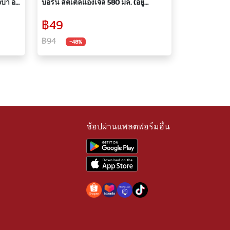
จ้บา ออ
บอร์น ลิตเติ้ลแองเจิ้ล 580 มล. (อยู่
ระหว่างปรับเปลี่ยนแพ็คเกจบรรจุภัณฑ์)
฿49
฿94
-48%
ช้อปผ่านแพลตฟอร์มอื่น