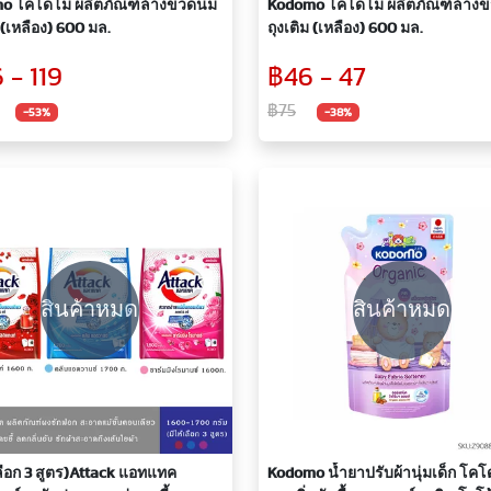
o โคโดโม ผลิตภัณฑ์ล้างขวดนม
Kodomo โคโดโม ผลิตภัณฑ์ล้าง
ม (เหลือง) 600 มล.
ถุงเติม (เหลือง) 600 มล.
 - 119
฿46 - 47
฿75
-53%
-38%
สินค้าหมด
สินค้าหมด
เลือก 3 สูตร)Attack แอทแทค
Kodomo น้ำยาปรับผ้านุ่มเด็ก โค