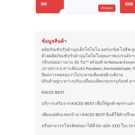
199
1288
เก็บคูปอง
ข้อมูลสินค้า
ผลิตภัณฑ์ปรับผ้านุ่มเด็กโคโดโม ออร์แกนิค โอลีฟ อ
ด้วยผลิตภัณฑ์ปรับผ้านุ่มโคโดโมคุณภาพแบรนด์จากญี่ป
กลิ่นหอมยาวนาน 30 วัน** พร้อมด้วย Natural Esse
ปราศจาก 5 สารเติมแต่ง Paraben, Formaldehyde, Tr
มีผลการทดสอบว่าไม่ระคายเคืองต่อผิวแพ้ง่าย
(สินค้าอยู่ระหว่างปรับเปลี่ยนแพ็คเกจบรรจุภัณฑ์ 
KACEE BEST
บริการเสริมจาก KACEE BEST เพื่อให้ลูกค้าทุกท่าน
เพียงแค่ทักแชทเข้ามา KACEE BEST ยินดีให้คำปรึกษาฟ
หรือสามารถโทรติดต่อมาได้ที่ 02-429-3333 ในเวลา