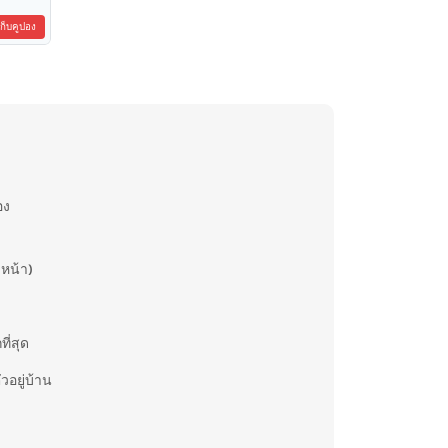
เก็บคูปอง
อง
งหน้า)
ี่สุด
วอยู่บ้าน