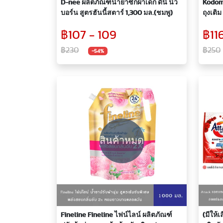
D-nee ผลิตภัณฑ์น้ำยาซักผ้าเด็ก ดีนี่ นิว
Kodom
บอร์น สูตรฮันนี้สตาร์ 1,300 มล.(ชมพู)
ถุงเติ
฿107 - 109
฿116
฿230
฿250
-54%
สินค้าหมด
Fineline Fineline ไฟน์ไลน์ ผลิตภัณฑ์
(มีให้