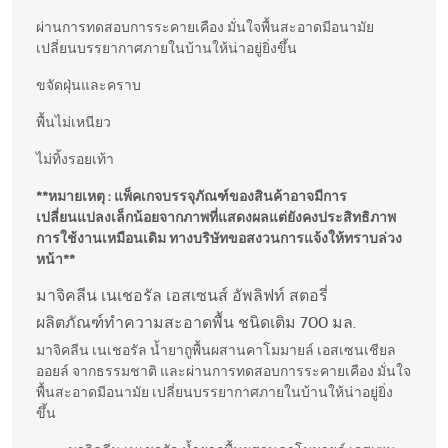
ผ่านการทดสอบการระคายเคือง มั่นใจพื้นสะอาดมีอนามัย
เปลี่ยนบรรยากาศภายในบ้านให้น่าอยู่ยิ่งขึ้น
ขจัดฝุ่นและคราบ
พื้นไม่เหนียว
ไม่ทิ้งรอยเท้า
**หมายเหตุ : แพ็คเกจบรรจุภัณฑ์ของสินค้าอาจมีการ
เปลี่ยนแปลงเล็กน้อยจากภาพที่แสดงผลแต่ยังคงประสิทธิภาพ
การใช้งานเหมือนเดิม ทางบริษัทขอสงวนการแจ้งให้ทราบล่วง
หน้า**
มาจิคลีน เนเชอรัล เอสเซนส์ อัพลิฟท์ สตอรี่
ผลิตภัณฑ์ทำความสะอาดพื้น ชนิดเติม 700 มล.
มาจิคลีน เนเชอรัล น้ำยาถูพื้นผสานคาโมมายล์ เอสเซนเชียล
ออยล์ จากธรรมชาติ และผ่านการทดสอบการระคายเคือง มั่นใจ
พื้นสะอาดมีอนามัย เปลี่ยนบรรยากาศภายในบ้านให้น่าอยู่ยิ่ง
ขึ้น