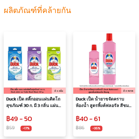
ผลิตภัณฑ์ที่คล้ายกัน
Duck เป็ด สติ๊กออนแผ่นติดโถ
Duck เป็ด น้ำยาขจัดคราบ
สุขภัณฑ์ 30 ก. มี 3 กลิ่น แผ่น
ห้องน้ำ สูตรพิ้งค์ฟลอรัล สีชมพู
ติดโถ มีกลิ่นหอม ป้องกันการก่อ
450 มล. 900 มล. เป็ดโปร เป็ด
฿49 - 50
฿40 - 61
ตัวของคราบหินปูน นานถึง 4
ชมพู กลิ่นหอมดอกไม้ น้ำยา
สัปดาห์ โถส้วม ห้องน้ำ ที่
ล้างห้องน้ำ ทำความสะอาด
฿59
฿86
-17%
-35%
ทำความสะอาด ผลิตภัณฑ์
ห้องน้ำ
ห้องน้ำ