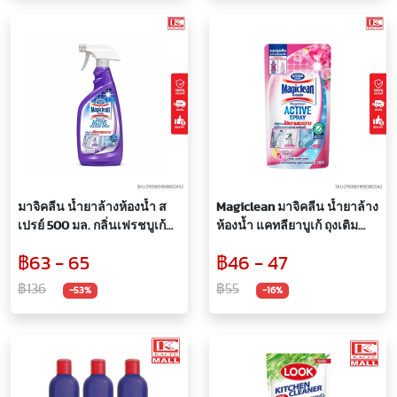
มาจิคลีน น้ำยาล้างห้องน้ำ ส
Magiclean มาจิคลีน น้ำยาล้าง
เปรย์ 500 มล. กลิ่นเฟรชบูเก้
ห้องน้ำ แคทลียาบูเก้ ถุงเติม
(ม่วง) Magiclean Bathroom
400 มล.
฿63 - 65
฿46 - 47
Spray Fresh Bouqute refill
500 ml.
฿136
฿55
-53%
-16%