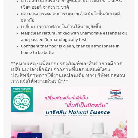
มาจิคลีน เนเชอรัล น้ำยาถูพื้นผสานคาโมมายล์ เอสเซน
เชียล ออยล์ จากธรรมชาติ
และผ่านการทดสอบการระคายเคือง มั่นใจพื้นสะอาดมี
อนามัย
เปลี่ยนบรรยากาศภายในบ้านให้น่าอยู่ยิ่งขึ้น
Magiclean Natural mixed with Chamomile essential oil
and passed Dermatologically test.
Confident that floor is clean, change atmosphere in
home to be bette
**หมายเหตุ : แพ็คเกจบรรจุภัณฑ์ของสินค้าอาจมีการ
เปลี่ยนแปลงเล็กน้อยจากภาพที่แสดงผลแต่ยังคง
ประสิทธิภาพการใช้งานเหมือนเดิม ทางบริษัทขอสงวน
การแจ้งให้ทราบล่วงหน้า**