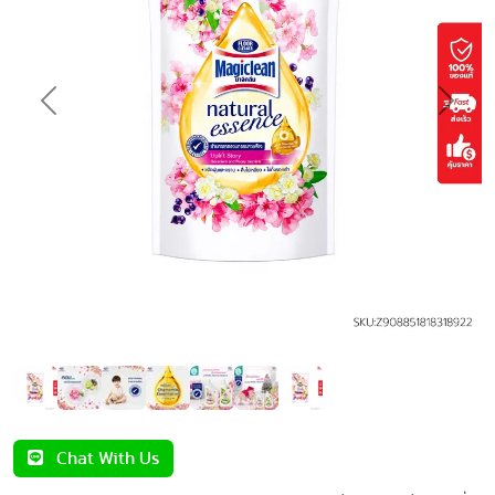
Previous
Next
Chat With Us