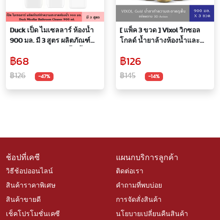
Duck เป็ด ไมเซลลาร์ ห้องน้ำ
[ แพ็ค 3 ขวด ] Vixol วิกซอล
900 มล. มี 3 สูตร ผลิตภัณฑ์
โกลด์ น้ำยาล้างห้องน้ำและ
ทำความสะอาดห้องน้ำ น้ำยา
สุขภัณฑ์ สีทอง ขนาด 900มล.
฿68
฿126
ล้างห้องน้ำ พื้นห้องน้ำ กำจัด
คราบ กลิ่นหอม ไม่ทำลายพื้น
฿126
฿145
-47%
-14%
ผิว
ช้อปที่เคซี
แผนกบริการลูกค้า
วิธีช้อปออนไลน์
ติดต่อเรา
สินค้าราคาพิเศษ
คำถามที่พบบ่อย
สินค้าขายดี
การจัดสั่งสินค้า
เช็คโปรโมชั่นเคซี
นโยบายเปลี่ยนคืนสินค้า