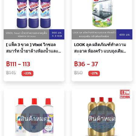
[ แพ็ค 3 ขวด ] Vixol วิกซอล
LOOK ลุค ผลิตภัณฑ์ทำความ
สมาร์ท น้ำยาล้างห้องน้ำและ
สะอาด ห้องครัว แบบถุงเติม
สุขภัณฑ์ สีม่วง ขนาด 900มล.
กลิ่นฟลอรัลเฟรช 400 มล.
฿111 - 113
฿36 - 37
฿145
฿50
-23%
-27%
สินค้าหมด
สินค้าหมด