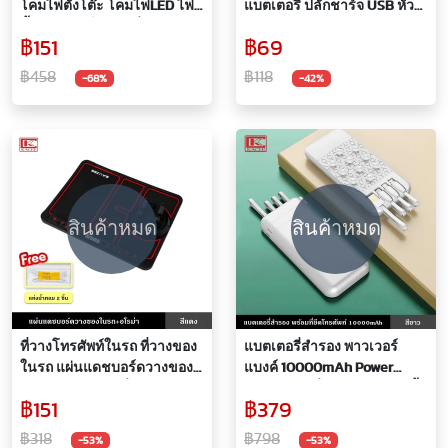
โคมไฟตั้งโต๊ะ โคมไฟLED ไฟ
แบตเตอรี่ ปลั๊กชาร์จ USB หัว
ตั้งโต๊ะ พับเก็บได้ มีที่วาง
ชาร์จโทรศัพท์ชาร์จพร้อมกัน
฿151
฿69
โทรศัพท์ ปรับระดับได้ แสง 3 สี
ได้ 4 ช่อง 5V/5.1A QC 3.0
พร้อมสายชาร์จ หัวชาร์จไฟ
QUICK CHARGE
฿458
฿118
-68%
-42%
สินค้าหมด
สินค้าหมด
ที่วางโทรศัพท์ในรถ ที่วางของ
แบตเตอรี่สำรอง พาวเวอร์
ในรถ แผ่นแดชบอร์ดวางของ
แบงค์ 10000mAh Power
ในรถปิดเบอร์ได้ ที่วางของกัน
Bank S235 ที่ชาร์จแบตมีขาตั้ง
฿151
฿379
ลื่น วางโทรศัพท์กันลื่น ใช้งาน
ที่ยึดกับโทรศัพท์ ที่ชาร์จ
ได้หลายฟังก์ชั่น
โทรศัพท์ ที่ชาร์จนาฬิกา 3in1 ที่
฿318
฿798
-53%
-53%