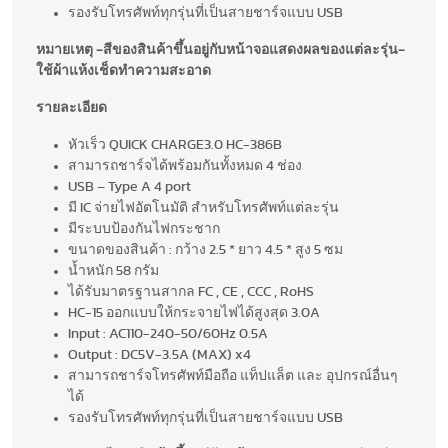
รองรับโทรศัพท์ทุกรุ่นที่เป็นสายชาร์จแบบ USB
หมายเหตุ
-สีของสินค้าขึ้นอยู่กับหน้าจอแสดงผลของแต่ละรุ่น
-
ใช้ผ้าแห้งเช็ดทำความสะอาด
รายละเอียด
หัวเร็ว QUICK CHARGE3.0 HC-386B
สามารถชาร์จได้พร้อมกันทั้งหมด 4 ช่อง
USB – Type A 4 port
มี IC จ่ายไฟอัตโนมัติ สำหรับโทรศัพท์แต่ละรุ่น
มีระบบป้องกันไฟกระชาก
ขนาดของสินค้า : กว้าง 2.5 * ยาว 4.5 * สูง 5 ซม
น้ำหนัก 58 กรัม
ได้รับมาตรฐานสากล FC , CE , CCC , RoHS
HC-15 ออกแบบให้กระจายไฟได้สูงสุด 3.0A
Input : AC110-240-50/60Hz 0.5A
Output : DC5V-3.5A (MAX) x4
สามารถชาร์จโทรศัพท์มือถือ แท็ปแล็ต และ อุปกรณ์อื่นๆ
ได้
รองรับโทรศัพท์ทุกรุ่นที่เป็นสายชาร์จแบบ USB