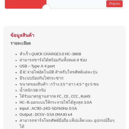
เก็บคูปอง
ข้อมูลสินค้า
รายละเอียด
หัวเร็ว QUICK CHARGE3.0 HC-386B
สามารถชาร์จได้พร้อมกันทั้งหมด 4 ช่อง
USB – Type A 4 port
มี IC จ่ายไฟอัตโนมัติ สำหรับโทรศัพท์แต่ละรุ่น
มีระบบป้องกันไฟกระชาก
ขนาดของสินค้า : กว้าง 2.5 * ยาว 4.5 * สูง 5 ซม
น้ำหนัก 58 กรัม
ได้รับมาตรฐานสากล FC , CE , CCC , RoHS
HC-15 ออกแบบให้กระจายไฟได้สูงสุด 3.0A
Input : AC110-240-50/60Hz 0.5A
Output : DC5V-3.5A (MAX) x4
สามารถชาร์จโทรศัพท์มือถือ แท็ปแล็ต และ อุปกรณ์อื่นๆ
ได้