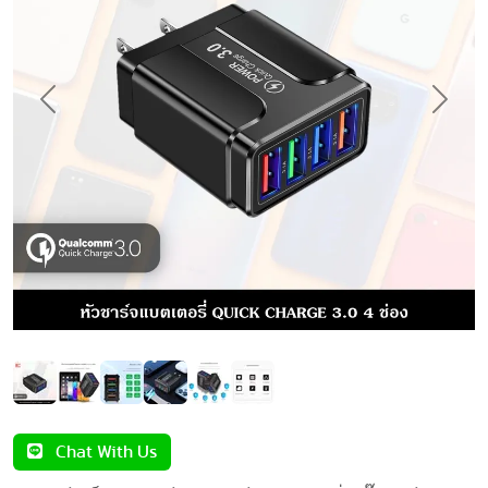
Previous
Next
Chat With Us