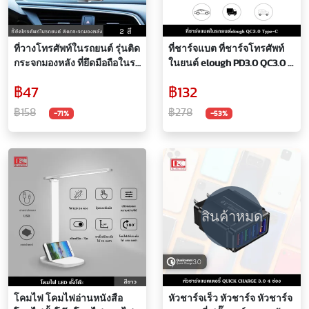
ที่วางโทรศัพท์ในรถยนต์ รุ่นติด
ที่ชาร์จแบต ที่ชาร์จโทรศัพท์
กระจกมองหลัง ที่ยึดมือถือในรถ
ในยนต์ elough PD3.0 QC3.0 2
ยึดกับหมอนรองศีรษะ เล่นมือ
ช่อง 40W ชาร์จไว FAST
฿47
฿132
ถือที่เบาะหลัง สะดวกยิ่งขึ้น
CHARGE ที่ชาร์จอเนกประสงค์
แท่นวางโทรศัพท์ในรถ ยืดด้าม
ในรถยนต์ ขนาดเล็ก ประหยัด
฿158
฿278
-71%
-53%
จับได้ หมุนแนวนอน แนวตั้ง
พื้นที่
360 องศา แท่นวาง ที่วาง ที่
วางมือถือ CAR HOLDER REAR
MIRROR
สินค้าหมด
โคมไฟ โคมไฟอ่านหนังสือ
หัวชาร์จเร็ว หัวชาร์จ หัวชาร์จ