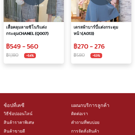
เสื้อคลุมลายชิโนริแต่ง
เดรสผ้าบาร์บี้แต่งกระดุม
กระดุมCHANEL (Q007)
หน้า(A013)
฿549 - 560
฿270 - 276
฿1,180
฿580
-54%
-53%
ช้อปที่เคซี
แผนกบริการลูกค้า
วิธีช้อปออนไลน์
ติดต่อเรา
สินค้าราคาพิเศษ
คำถามที่พบบ่อย
สินค้าขายดี
การจัดสั่งสินค้า