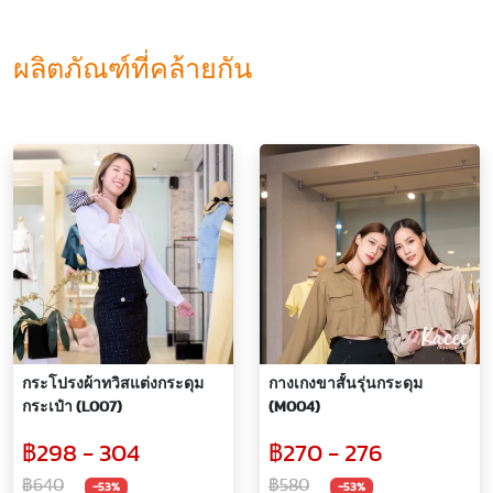
ผลิตภัณฑ์ที่คล้ายกัน
กระโปรงผ้าทวิสแต่งกระดุม
กางเกงขาสั้นรุ่นกระดุม
กระเป๋า (L007)
(M004)
฿298 - 304
฿270 - 276
฿640
฿580
-53%
-53%