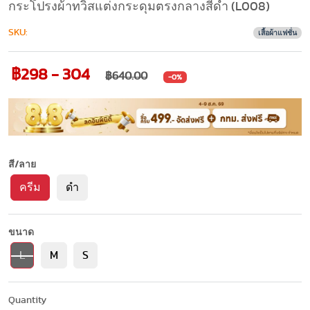
กระโปรงผ้าทวิสแต่งกระดุมตรงกลางสีดำ (L008)
SKU:
เสื้อผ้าแฟชั่น
฿298 - 304
฿640.00
-0%
สี/ลาย
ครีม
ดำ
ขนาด
L
M
S
Quantity