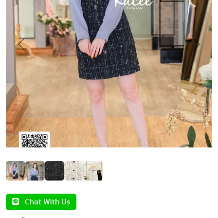
Previous
Next
Chat With Us