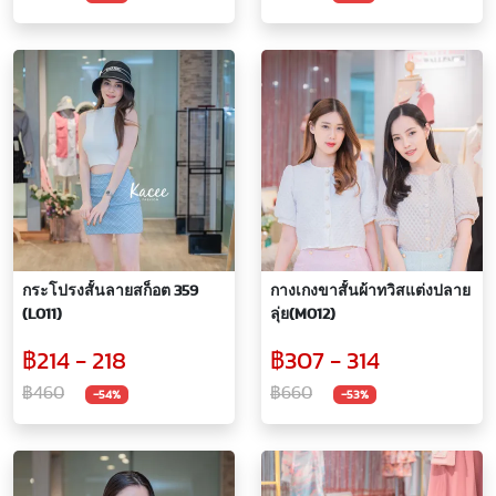
กระโปรงสั้นลายสก็อต 359
กางเกงขาสั้นผ้าทวิสแต่งปลาย
(L011)
ลุ่ย(M012)
฿214 - 218
฿307 - 314
฿460
฿660
-54%
-53%