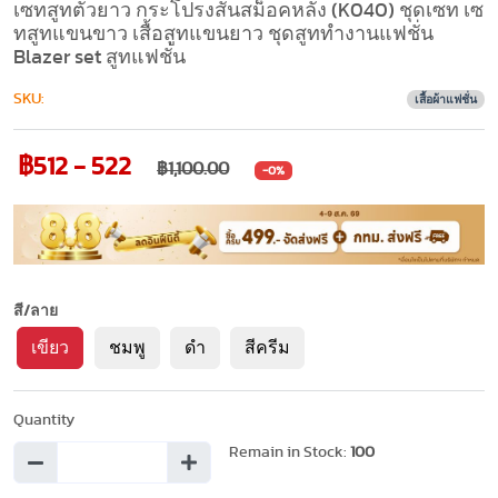
เซทสูทตัวยาว กระโปรงสั้นสม็อคหลัง (K040) ชุดเซท เซ
ทสูทแขนขาว เสื้อสูทแขนยาว ชุดสูททำงานแฟชั่น
Blazer set สูทแฟชั่น
SKU:
เสื้อผ้าแฟชั่น
฿512 - 522
฿1,100.00
-0%
สี/ลาย
เขียว
ชมพู
ดำ
สีครีม
Quantity
Remain in Stock:
100