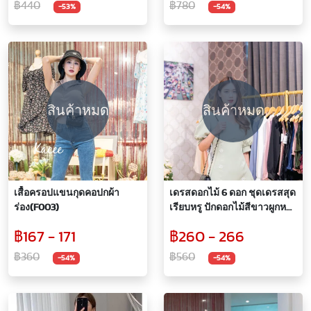
฿440
฿780
-53%
-54%
สินค้าหมด
สินค้าหมด
เสื้อครอปแขนกุดคอปกผ้า
เดรสดอกไม้ 6 ดอก ชุดเดรสสุด
ร่อง(F003)
เรียบหรู ปักดอกไม้สีขาวผูกหลัง
เข้ารูป แขนพองคอวี ดีไชน์
฿167 - 171
฿260 - 266
สวยเหมาะกับทุกไลฟ์
สไตล์(A011)
฿360
฿560
-54%
-54%