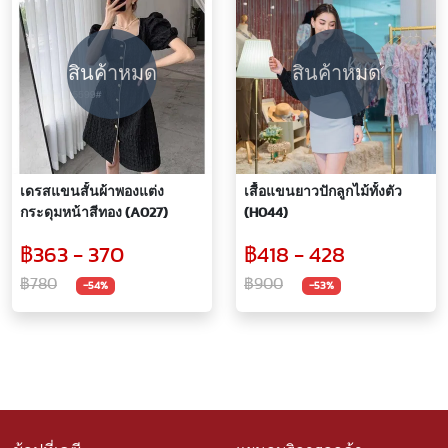
สินค้าหมด
สินค้าหมด
เดรสแขนสั้นผ้าพองแต่ง
เสื้อแขนยาวปักลูกไม้ทั้งตัว
กระดุมหน้าสีทอง (A027)
(H044)
฿363 - 370
฿418 - 428
฿780
฿900
-54%
-53%