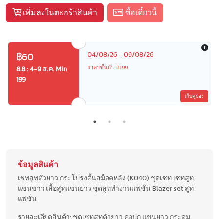
เพิ่มลงในตะกร้าสินค้า
ซื้อเดี๋ยวนี้
04/08/26 - 09/08/26
฿60
ราคาขั้นต่ำ: ฿199
8.8 : 4-9 ส.ค. Min
199
เก็บคูปอง
ข้อมูลสินค้า
เซทสูทตัวยาว กระโปรงสั้นสม็อคหลัง (K040) ชุดเซท เซทสูท
แขนขาว เสื้อสูทแขนยาว ชุดสูททำงานแฟชั่น Blazer set สูท
แฟชั่น
รายละเอียดสินค้า: ชุดเซทสูทตัวยาว คอปก แขนยาว กระดุม