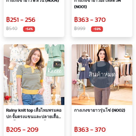
กางเกงขายาว 8 ส่วน (N004)
กางเกงขายาวอะไหล่ตัวM
(N001)
฿251 - 256
฿363 - 370
฿540
฿999
-54%
-59%
สินค้าหมด
Rainy knit top เสื้อไหมพรมคอ
กางเกงขายาวรุ่นโซ่ (N002)
ปก จั้มตรงแขนและปลายเสื้อ
ตัวเสื้อทอลายขวาง เนื้อผ้าหนา
฿205 - 209
฿363 - 370
ยืดหยุ่นได้ดี ดีเทลเก๋มากตรง
กระดุม (G034)