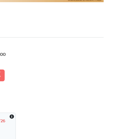
100
้
/26