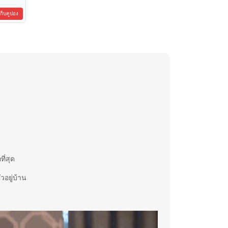
เก็บคูปอง
ี่สุด
วอยู่บ้าน