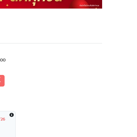
100
้
/26