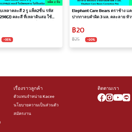
เหลาคละสี 2 รู แพ็ค2ชิ้น รหัส
Elephant Care Bears ตราช้าง แคร์แบร์
98(2) คละสี ที่เหลาดินสอ ใช้
ปากกาลบคำผิด 3 มล. คละลาย หั
เหลาดินสอ ดินสอสีทั่วไป ไม่เป็น
แข็งแรง ไม่แตกง่าย หัวเข็ม ขนาด
฿20
ช้งานง่าย จับได้ถนัดมือ ของแท้
มม. ที่ลบคำผิด น้ำยาลบคำผิด ลิขสิ
นด์จี
฿25
-35%
-20%
เรื่องราวลูกค้า
ติดตามเรา
ตัวแทนจำหน่าย Kacee
นโยบายความเป็นส่วนตัว
สมัครงาน
า