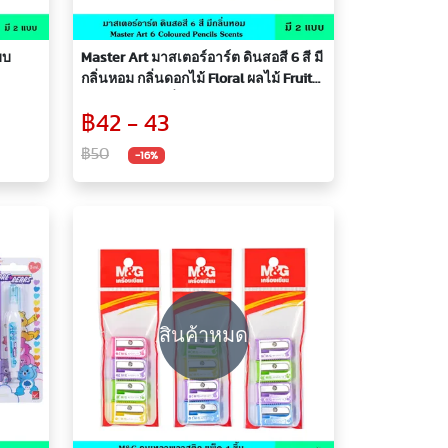
บบ
Master Art มาสเตอร์อาร์ต ดินสอสี 6 สี มี
กลิ่นหอม กลิ่นดอกไม้ Floral ผลไม้ Fruity
Scents ระบายลื่น เนียนนุ่ม ผลิตจากไม้
฿42 - 43
คุณภาพดี แถมฟรี กบเหลาดินสอ 1 ชิ้นใน
กล่อง
฿50
-16%
สินค้าหมด