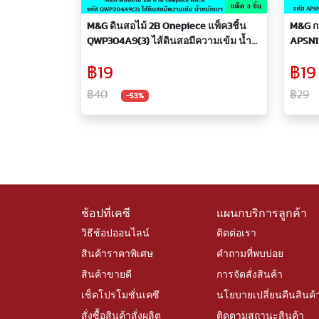
M&G ดินสอไม้ 2B Onepiece แพ็ค3ชิ้น
M&G กบ
QWP304A9(3) ไส้ดินสอมีความเข้ม น้ำ
APSN12
หนักเบา สองบี คละสี ไส้ทนทาน ดินสอ
สำหรับ
฿19
฿19
ดินสอสองบี เอ็มแอนด์จี ลายวันพีช
สนิม ใ
เอ็มแอ
฿40
฿29
-53%
ช้อปที่เคซี
แผนกบริการลูกค้า
วิธีช้อปออนไลน์
ติดต่อเรา
สินค้าราคาพิเศษ
คำถามที่พบบ่อย
สินค้าขายดี
การจัดสั่งสินค้า
เช็คโปรโมชั่นเคซี
นโยบายเปลี่ยนคืนสินค้
สั่งซื้อสินค้าสั่งผลิต
ติดตามสถานะสินค้า