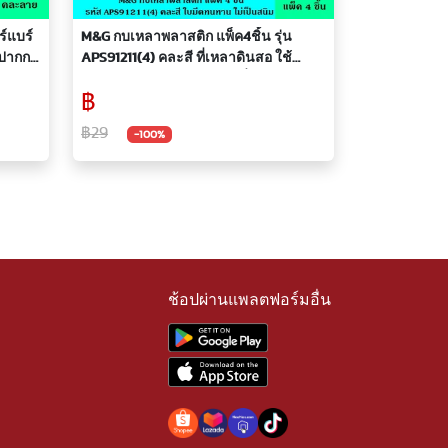
M&G กบเหลาพลาสติก แพ็ค4ชิ้น รุ่น
วปากกา
APS91211(4) คละสี ที่เหลาดินสอ ใช้
 0.8
สำหรับเหลาดินสอ ดินสอสีทั่วไปใบมีด
฿
ทธิ์แท้
ทนทาน ไม่เป็นสนิม ใช้งานง่าย จับได้
ถนัดมือ ของแท้ เอ็มแอนด์จี
฿29
-100%
ช้อปผ่านแพลตฟอร์มอื่น