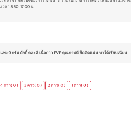
ึกษาฟรี ทั้งเรื่องของการวัดขนาด รวมไปถึงวิธีการติดตั้ง เสมือนท่านมีช่างส
เวลา 8.30-17.00 น.
่ง 9 กรัม ดักกี้ คละสี เนื้อกาว PVP คุณภาพดี ยึดติดแน่น ทาได้เรียบเนียน
4 ดาว( 0 )
3 ดาว( 0 )
2 ดาว( 0 )
1 ดาว( 0 )