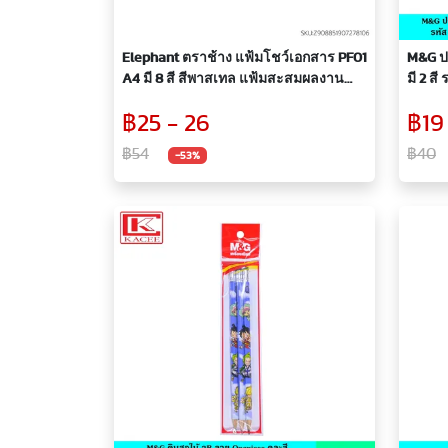
Elephant ตราช้าง แฟ้มโชว์เอกสาร PF01
M&G ปา
A4 มี 8 สี สีพาสเทล แฟ้มสะสมผลงาน
มี 2 ส
เติมซองได้ 10 ซอง/เล่ม หนา 40 ไมครอน
การ์ตู
฿25 - 26
฿19
ทัดรัด 
฿54
฿40
-53%