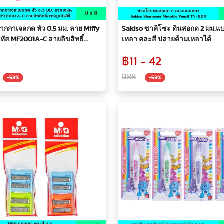
กกาเจลกด หัว 0.5 มม. ลาย Miffy
Sakiso ซาคิโซะ ดินสอกด 2 มม.แ
ี รหัส MF2001A-C ลายลิขสิทธิ์
เหลา คละสี ปลายด้ามเหลาได้
น มิฟฟี่ ด้ามปากกาขนาดเล็กกระ
฿11 - 42
หมึกสีเข้ม ชัด เอ็มแอนด์จี
฿88
-53%
-53%