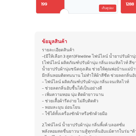
199
1288
เก็บคูปอง
ข้อมูลสินค้า
รายละเอียดสินค้า
-(มีให้เลือก 3 สูตร)Fineline ไฟน์ไลน์ น้ำยาปรับผ้า
1.ไฟน์ไลน์ ผลิตภัณฑ์ปรับผ้านุ่ม กลิ่นเจนเทิลไวท์ สีข
น้ำยาปรับผ้านุ่มชนิดถุงเติม ช่วยให้คุณพ่อบ้านแม่บ
มีกลิ่นหอมติดทนนาน ไม่ทำให้ผ้าสีซีด ช่วยลดกลิ่นอับ
- ไฟน์ไลน์ ผลิตภัณฑ์ปรับผ้านุ่ม กลิ่นเจนเทิลไวท์
- ช่วยลดกลิ่นอับชื้นได้เป็นอย่างดี
- เพิ่มความหอม นุ่ม ติดผ้ายาวนาน
- ช่วยเสื้อผ้ารีดง่าย ไม่ลีบติดตัว
- หอมละมุน อ่อนโยน
- ใช้ได้ทั้งเครื่องซักผ้าหรือซักด้วยมือ
2.ไฟน์ไลน์ น้ำยาปรับผ้านุ่ม กลิ่นพิ้งค์ บลอสซั่ม
พลังหอมสดชื่นยาวนานสู้ทุกกลิ่นอับแม้ตากในร่ม *ด้ว