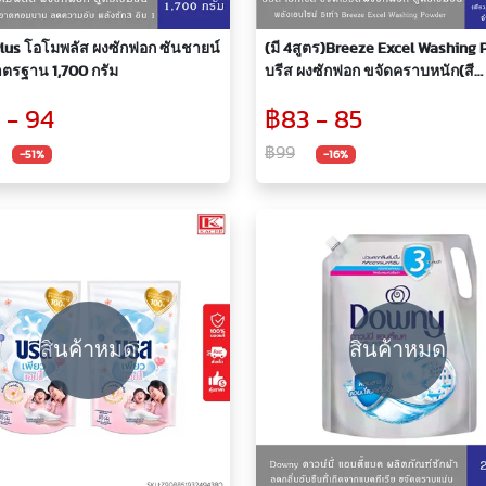
lus โอโมพลัส ผงซักฟอก ซันชายน์
(มี 4สูตร)Breeze Excel Washing
ตรฐาน 1,700 กรัม
บรีส ผงซักฟอก ขจัดคราบหนัก(สี
เขียว,ชมพู,ม่วง,แอคทีฟ) สูตรเข้ม
 - 94
฿83 - 85
ก.
฿99
-51%
-16%
สินค้าหมด
สินค้าหมด