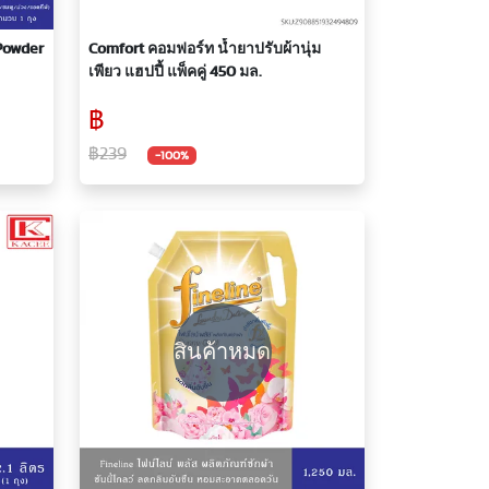
 Powder
Comfort คอมฟอร์ท น้ำยาปรับผ้านุ่ม
เพียว แฮปปี้ แพ็คคู่ 450 มล.
ข้น750
฿
฿239
-100%
สินค้าหมด