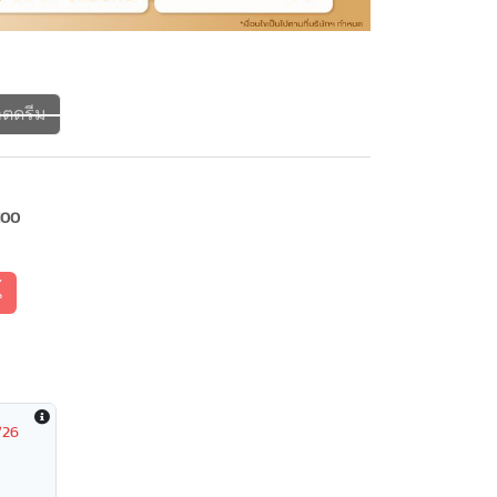
็ตดรีม
100
้
/26