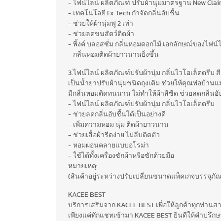
- ไฟน์ไลน์ ผลิตภัณฑ์ ปรับผ้านุ่มมาตรฐาน New Cla
- เทคโนโลยี Fx Tech กำจัดกลิ่นอับชื้น
- ช่วยให้ผ้านุ่มฟู 2 เท่า
- ช่วยลดขนสัตว์ติดผ้า
- พิ้งค์ บลอสซั่ม กลิ่นหอมดอกไม้ เอกลักษณ์ของไฟน์
- กลิ่นหอมติดผ้ายาวนานยิ่งขึ้น
3.ไฟน์ไลน์ ผลิตภัณฑ์ปรับผ้านุ่ม กลิ่นไวโอเล็ตดรีม สี
เป็นน้ำยาปรับผ้านุ่มชนิดถุงเติม ช่วยให้คุณพ่อบ้าน
มีกลิ่นหอมติดทนนาน ไม่ทำให้ผ้าสีซีด ช่วยลดกลิ่นอับ
- ไฟน์ไลน์ ผลิตภัณฑ์ปรับผ้านุ่ม กลิ่นไวโอเล็ตดรีม
- ช่วยลดกลิ่นอับชื้นได้เป็นอย่างดี
- เพิ่มความหอม นุ่ม ติดผ้ายาวนาน
- ช่วยเสื้อผ้ารีดง่าย ไม่ลีบติดตัว
- หอมผ่อนคลายแบบอโรม่า
- ใช้ได้ทั้งเครื่องซักผ้าหรือซักด้วยมือ
หมายเหตุ:
(สินค้าอยู่ระหว่างปรับเปลี่ยนขนาดแพ็คเกจบรรจุภั
KACEE BEST
บริการเสริมจาก KACEE BEST เพื่อให้ลูกค้าทุกท่าน
เพียงแค่ทักแชทเข้ามา KACEE BEST ยินดีให้คำปรึกษาฟ