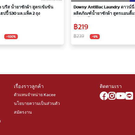
 บรีส น้ำยาซักผ้า สูตรเข้มข้น
Downy AntiBac Laundry ดาวน์นี่
ฮปปี้ 530 มล.แพ็ค 2 ถุง
ผลิตภัณฑ์น้ำยาซักผ้า สูตรแอนตี้
กลิ่นอับชื้นจากแบคทีเรีย 2.,100 มล
฿219
฿239
-100%
-9%
เรื่องราวลูกค้า
ติดตามเรา
ตัวแทนจำหน่าย Kacee
นโยบายความเป็นส่วนตัว
สมัครงาน
า