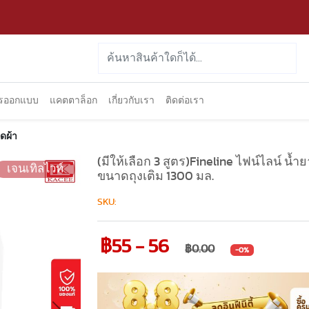
ารออกแบบ
แคตตาล็อก
เกี่ยวกับเรา
ติดต่อเรา
ีดผ้า
(มีให้เลือก 3 สูตร)Fineline ไฟน์ไลน์ น้
เจนเทิลไวท์
ขนาดถุงเติม 1300 มล.
SKU:
฿55 - 56
฿0.00
-0%