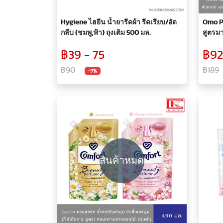
Hygiene ไฮยีน น้ำยารีดผ้า รีดเรียบ/อัด
Omo P
กลีบ (ชมพู,ฟ้า) ถุงเติม 500 มล.
สูตรมา
฿39 - 75
฿92
฿90
฿189
-7%
สินค้าหมด