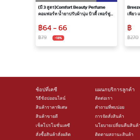
(มี 3 สูตร)Comfort Beauty Perfume
Breeze
คอมฟอร์ท น้ำยาปรับผ้านุ่ม บิวตี้ เพอร์ฟูม
เพียว แ
475 มล.(แพ็คคู่1+1)
฿64 - 66
฿
฿79
฿270
-18%
ช้อปที่เคซี
แผนกบริการลูกค้า
วิธีช้อปออนไลน์
ติดต่อเรา
สินค้าราคาพิเศษ
คำถามที่พบบ่อย
สินค้าขายดี
การจัดสั่งสินค้า
เช็คโปรโมชั่นเคซี
นโยบายเปลี่ยนคืนสินค้
สั่งซื้อสินค้าสั่งผลิต
ติดตามสถานะสินค้า