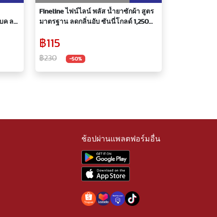
Fineline ไฟน์ไลน์ พลัส น้ำยาซักผ้า สูตร
แบค ลด
มาตรฐาน ลดกลิ่นอับ ซันนี่โกลด์ 1,250
.
มล.
฿115
฿230
-50%
ช้อปผ่านแพลตฟอร์มอื่น