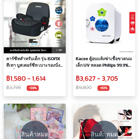
คาร์ซีทสำหรับเด็ก รุ่น ISOFIX
Kacee ตู้อบแห้งฆ่าเชื้อขวดนม
สีเทา บูสเตอร์ซีท เบาะรองนั่ง
เด็ก UV หลอด Philips 99.9%
ติดตั้งได้ 2 ระบบ ระบบเข็มขัด
ลายดอกไม้
฿1,580 - 1,614
฿3,627 - 3,705
นิรภัย และระบบ ISOFIX มา
พร้อมตัวล็อคป้องกันการบีบ
฿3,798
฿9,800
-58%
-63%
สินค้าหมด
สินค้าหมด