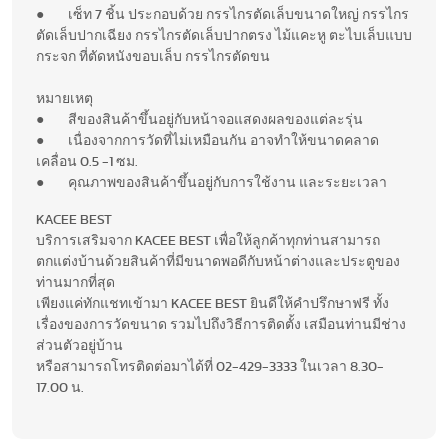
● เซ็ท 7 ชิ้น ประกอบด้วย กรรไกรตัดเล็บขนาดใหญ่ กรรไกร
ตัดเล็บปากเฉียง กรรไกรตัดเล็บปากตรง ไม้แคะหู ตะไบเล็บแบบ
กระจก ที่ตัดหนังขอบเล็บ กรรไกรตัดขน
หมายเหตุ
● สีของสินค้าขึ้นอยู่กับหน้าจอแสดงผลของแต่ละรุ่น
● เนื่องจากการวัดที่ไม่เหมือนกัน อาจทำให้ขนาดคลาด
เคลื่อน 0.5 -1 ซม.
● คุณภาพของสินค้าขึ้นอยู่กับการใช้งาน และระยะเวลา
KACEE BEST
บริการเสริมจาก KACEE BEST เพื่อให้ลูกค้าทุกท่านสามารถ
ตกแต่งบ้านด้วยสินค้าที่มีขนาดพอดีกับหน้าต่างและประตูของ
ท่านมากที่สุด
เพียงแค่ทักแชทเข้ามา KACEE BEST ยินดีให้คำปรึกษาฟรี ทั้ง
เรื่องของการวัดขนาด รวมไปถึงวิธีการติดตั้ง เสมือนท่านมีช่าง
ส่วนตัวอยู่บ้าน
หรือสามารถโทรติดต่อมาได้ที่ 02-429-3333 ในเวลา 8.30-
17.00 น.