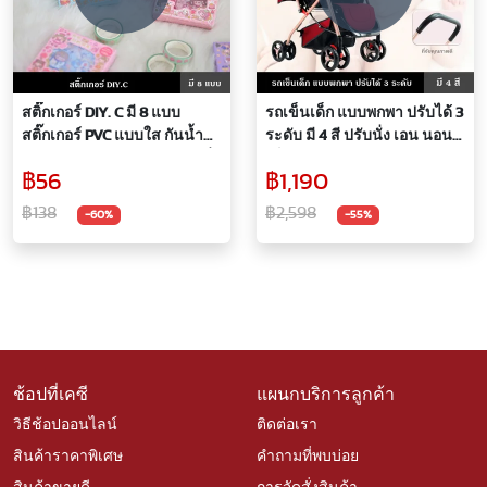
สติ๊กเกอร์ DIY. C มี 8 แบบ
รถเข็นเด็ก แบบพกพา ปรับได้ 3
สติ๊กเกอร์ PVC แบบใส กันน้ำ
ระดับ มี 4 สี ปรับนั่ง เอน นอน
ลายการ์ตูนของตกแต่งไดอารี่
เข็นหน้า-หลังได้ มีระบบเบรก
฿56
฿1,190
สมุดบันทึก แก้ว กระบอกน้ำ
เข็มขัดนิรภัยห้าจุด ปรับได้สอง
หรือตามพื้นผิวเรียบ ๆ จำนวน
ทาง กันสาดพับได้
฿138
฿2,598
-60%
-55%
100
ช้อปที่เคซี
แผนกบริการลูกค้า
วิธีช้อปออนไลน์
ติดต่อเรา
สินค้าราคาพิเศษ
คำถามที่พบบ่อย