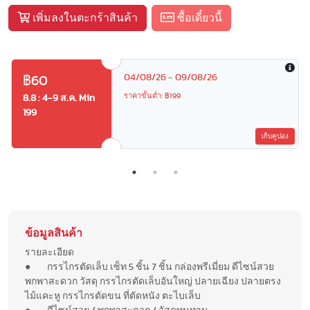
เพิ่มลงในตะกร้าสินค้า
ซื้อเดี๋ยวนี้
04/08/26 - 09/08/26
฿60
ราคาขั้นต่ำ: ฿199
8.8 : 4-9 ส.ค. Min
199
เก็บคูปอง
ข้อมูลสินค้า
รายละเอียด
● กรรไกรตัดเล็บ เซ็ท 5 ชิ้น 7 ชิ้น กล่องพรีเมี่ยม ดีไซน์สวย
พกพาสะดวก วัสดุ กรรไกรตัดเล็บอันใหญ่ ปลายเฉียง ปลายตรง
ไม้แคะหู กรรไกรตัดขน ที่ตัดหนัง ตะไบเล็บ