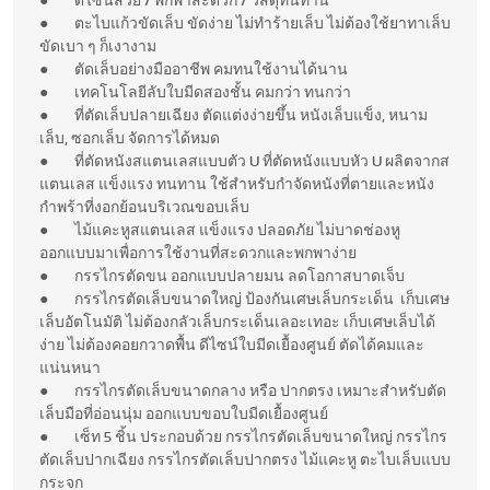
● ดีไซน์สวย / พกพาสะดวก / วัสดุทนทาน
● ตะไบแก้วขัดเล็บ ขัดง่าย ไม่ทำร้ายเล็บ ไม่ต้องใช้ยาทาเล็บ
ขัดเบา ๆ ก็เงางาม
● ตัดเล็บอย่างมืออาชีพ คมทนใช้งานได้นาน
● เทคโนโลยีลับใบมีดสองชั้น คมกว่า ทนกว่า
● ที่ตัดเล็บปลายเฉียง ตัดแต่งง่ายขึ้น หนังเล็บแข็ง, หนาม
เล็บ, ซอกเล็บ จัดการได้หมด
● ที่ตัดหนังสแตนเลสแบบตัว U ที่ตัดหนังแบบหัว U ผลิตจากส
แตนเลส แข็งแรง ทนทาน ใช้สำหรับกำจัดหนังที่ตายและหนัง
กำพร้าที่งอกย้อนบริเวณขอบเล็บ
● ไม้แคะหูสแตนเลส แข็งแรง ปลอดภัย ไม่บาดช่องหู
ออกแบบมาเพื่อการใช้งานที่สะดวกและพกพาง่าย
● กรรไกรตัดขน ออกแบบปลายมน ลดโอกาสบาดเจ็บ
● กรรไกรตัดเล็บขนาดใหญ่ ป้องกันเศษเล็บกระเด็น เก็บเศษ
เล็บอัตโนมัติ ไม่ต้องกลัวเล็บกระเด็นเลอะเทอะ เก็บเศษเล็บได้
ง่าย ไม่ต้องคอยกวาดพื้น ดีไซน์ใบมีดเยื้องศูนย์ ตัดได้คมและ
แน่นหนา
● กรรไกรตัดเล็บขนาดกลาง หรือ ปากตรง เหมาะสำหรับตัด
เล็บมือที่อ่อนนุ่ม ออกแบบขอบใบมีดเยื้องศูนย์
● เซ็ท 5 ชิ้น ประกอบด้วย กรรไกรตัดเล็บขนาดใหญ่ กรรไกร
ตัดเล็บปากเฉียง กรรไกรตัดเล็บปากตรง ไม้แคะหู ตะไบเล็บแบบ
กระจก