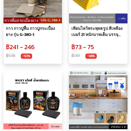
กาว กาวปูพื้น กาวปูกระเบื้อง
เทียนไหว้พระพุทธรูป สีเหลือง
ยาง รุ่น G-380-1
เบอร์ 21 หนักบาทเต็ม บรรจุ
51เล่ม
฿241 - 246
฿73 - 75
฿518
฿119
-53%
-38%