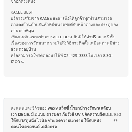
ซ้ำอีกครั้งหนึ่ง
KACEE BEST
บริการเสริมจาก KACEE BEST เพื่อให้ลูกค้าทุกท่านสามารถ
ตกแต่งบ้านด้วยสินค้าที่มีขนาดพอดีกับหน้าต่างและประตูของ
ท่านมากที่สุด
เพียงแค่ทักแชทเข้ามา KACEE BEST ยินดีให้คำปรึกษาฟรี ทั้ง
เรื่องของการวัดขนาด รวมไปถึงวิธีการติดตั้ง เสมือนท่านมีช่าง
ส่วนตัวอยู่บ้าน
หรือสามารถโทรติดต่อมาได้ที่ 02-429-3333 ในเวลา 8.30-
17.00 น.
คะแนนและรีวิวของ
Waxy แว็กซี่ น้ำยาบำรุงรักษาเคลือบ
เงา 125 มล. มี 2 แบบ ธรรมดา กับรังสี UV ขจัดคราบฝังแน่น
1/20
ให้กับวัสดุหนัง ไวนิล ช่วยคงความเงางาม ให้กับหนัง
คอนโซลรถยนต์ เคลือบรถ