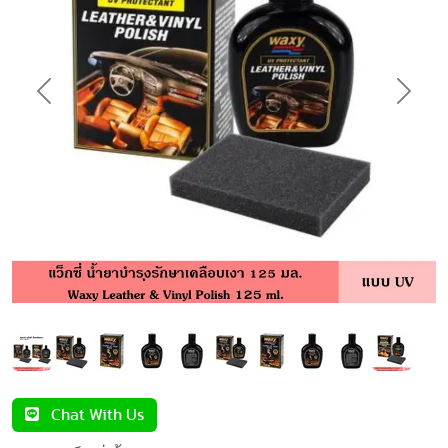
Previous
Next
Chat With Us