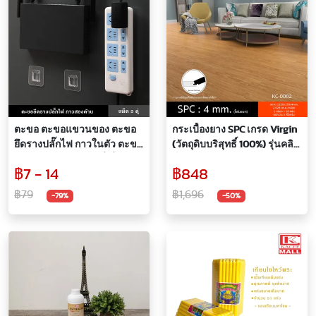
ตะขอ ตะขอแขวนของ ตะขอ
กระเบื้องยาง SPC เกรด Virgin
ยึดรางปลั๊กไฟ กาวในตัว ตะขอ
(วัตถุดิบบริสุทธิ์ 100%) รุ่นคลิก
แขวนอเนกประสงค์ ที่เกี่ยวของ
ล็อค 1220X150X4mm. 【16
฿7 - 14
฿848
เหนียวแน่น ทนทาน รับน้ำหนัก
แผ่น/กล่อง】ปูได้ 2.928ตรม
ได้ดี ฮุกแขวนของ
กระเบื้องยางคลิกล็อค พื้นไม้
฿79
฿1,696
-79%
-50%
ลายไม้