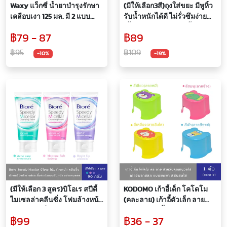
Waxy แว็กซี่ น้ำยาบำรุงรักษา
(มีให้เลือก3สี)ถุงใส่ขยะ มีหูหิ้ว
เคลือบเงา 125 มล. มี 2 แบบ
รับน้ำหนักได้ดี ไม่รั่วซึมง่าย
ธรรมดา กับรังสี UV ขจัดคราบ
เนื้อเหนียว กล่อง200ชิ้น
฿79 - 87
฿89
ฝังแน่น ให้กับวัสดุหนัง ไวนิล
ขนาด40*50ซม.
ช่วยคงความเงางาม ให้กับหนัง
฿95
฿109
-10%
-19%
คอนโซลรถยนต์ เคลือบรถ
(มีให้เลือก 3 สูตร)บิโอเร สปีดี้
KODOMO เก้าอี้เด็ก โคโดโม
ไมเซลล่าคลีนซิ่ง โฟมล้างหน้า
(คละลาย) เก้าอี้ตัวเล็ก ลาย
โฟมล้างเครื่องสำอางค์ Biore
สดใสน่ารัก น้ำหนักเบา พกพา
฿99
฿36 - 37
Speedy Micellar ขนาด 90
สะดวก 1 ตัว