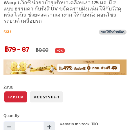
Waxy แว็กซี่ น้ำยาบำรุงรักษาเคลือบเงา 125 มล. มี 2
แบบ ธรรมดา กับรังสี UV ขจัดคราบฝังแน่น ให้กับวัสดุ
หนัง ไวนิล ช่วยคงความเงางาม ให้กับหนัง คอนโซล
รถยนต์ เคลือบรถ
SKU:
ของใช้ในบ้านอื่นๆ
฿79 - 87
฿0.00
-0%
2แบบ
แบบ uv
แบบธรรมดา
Quantity
Remain in Stock:
100