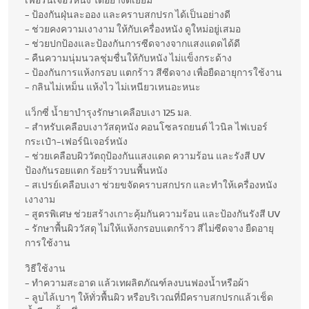
เฟอร์นิเจอร์หนัง ได้อย่างดีเยี่ยม
- ป้องกันฝุ่นละออง และคราบสกปรก ได้เป็นอย่างดี
- ช่วยคงความเงางาม ให้กับเครื่องหนัง ดูใหม่อยู่เสมอ
- ช่วยปกป้องและป้องกันการซีดจางจากแสงแดดได้ดี
- คืนความนุ่มนวลชุ่มชื่นให้กับหนัง ไม่แข็งกระด้าง
- ป้องกันการแห้งกรอบ แตกร้าว สีซีดจาง เพื่อยืดอายุการใช้งาน
- กลินไม่เหม็น แห้งไว ไม่เหนียวเหนอะหนะ
แว็กซี่ น้ำยาบำรุงรักษาเคลือบเงา 125 มล.
- สำหรับเคลือบเงาวัสดุหนัง คอนโซลรถยนต์ ไวนิล ไฟเบอร์
กระเป๋า-เฟอร์นิเจอร์หนัง
- ช่วยเคลือบผิววัตถุป้องกันแสงแดด ความร้อน และรังสี UV
ป้องกันรอยแตก ร้อยร้าวบนพื้นหนัง
- สเปรย์เคลือบเงา ช่วยขจัดคราบสกปรก และทำให้เครื่องหนัง
เงางาม
- สูตรพิเศษ ช่วยสร้างเกาะคุ้มกันความร้อน และป้องกันรังสี UV
- รักษาพื้นผิววัสดุ ไม่ให้แห้งกรอบแตกร้าว สีไม่ซีดจาง ยืดอายุ
การใช้งาน
วิธีใช้งาน
- ทำความสะอาด แล้วเทผลิตภัณฑ์ลงบนฟองน้ำหรือผ้า
- ลูบไล้เบาๆ ให้ทั่วพื้นผิว หรือบริเวณที่มีคราบสกปรกแล้วเช็ด