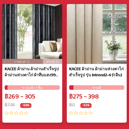
KACEE ผ้าม่าน ผ้าม่านสำเร็จรูป
KACEE ผ้าม่าน ผ้าม่านห่วงตาไก่
ผ้าม่านห่วงตาไก่ ผ้าทึบแสง99%
สำเร็จรูป รุ่น Intrend2-4 (1 ผืน)
รหัส XC0…
ขายแล้ว 1 ชิ้น
ขายดี
฿269 - 305
฿275 - 398
฿738
฿0
-59%
-53%