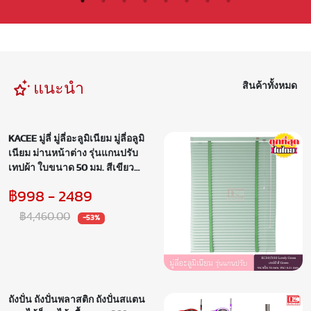
แนะนำ
สินค้าทั้งหมด
KACEE มู่ลี่ มู่ลี่อะลูมิเนียม มู่ลี่อลูมิ
เนียม ม่านหน้าต่าง รุ่นแกนปรับ
เทปผ้า ใบขนาด 50 มม. สีเขียว
อ่อน KC50/550 Lovely Green
฿998 - 2489
หนา 0.21 มม. เทปสีเขียว
฿4,460.00
-53%
ถังปั่น ถังปั่นพลาสติก ถังปั่นสแตน