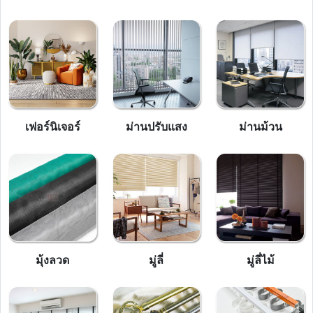
เฟอร์นิเจอร์
ม่านปรับแสง
ม่านม้วน
มุ้งลวด
มู่ลี่
มู่ลี่ไม้