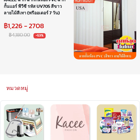
KACEE ฉาก ฉากกั้นห้อง PVC ฉาก
กั้นแอร์ พีวีซี รหัส UV705 สีขาว
ลายไม้สีเทา (พรีออเดอร์ 7 วัน)
฿1,226 - 2708
฿4,180.00
-53%
หมวดหมู่