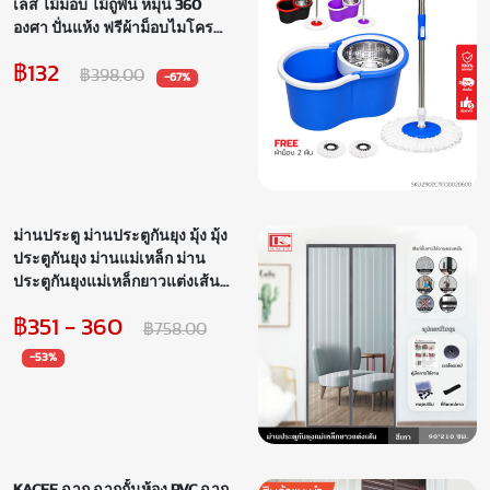
เลส ไม้ม็อบ ไม้ถูพื้น หมุน 360
องศา ปั่นแห้ง ฟรีผ้าม็อบไมโคร
ไฟเบอร์ 2 ผืน
฿132
฿398.00
-67%
ม่านประตู ม่านประตูกันยุง มุ้ง มุ้ง
ประตูกันยุง ม่านแม่เหล็ก ม่าน
ประตูกันยุงแม่เหล็กยาวแต่งเส้น
ไฟเบอร์กลาส ไม่ขาดง่าย ปิด
฿351 - 360
อัตโนมัติ
฿758.00
-53%