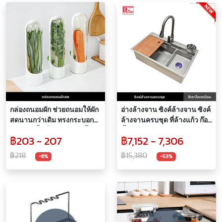
กล่องถนอมผัก ช่วยถนอมให้ผัก
อ่างล้างจาน ซิงค์ล้างจาน ซิงค์
สดนานกว่าเดิม ทรงกระบอก
ล้างจานครบชุด ที่ล้างแก้ว ก๊อก
ประหยัดพื้นที่ ไม่ทำให้ผักช้ำ
น้ำ ปรับได้ 2 แบบ พร้อมเขียง
฿203 - 207
฿7,152 - 7,306
และที่ล้างผักในตัว ตะแกรงกัน
กลิ่น
฿218
฿15,380
-6%
-53%