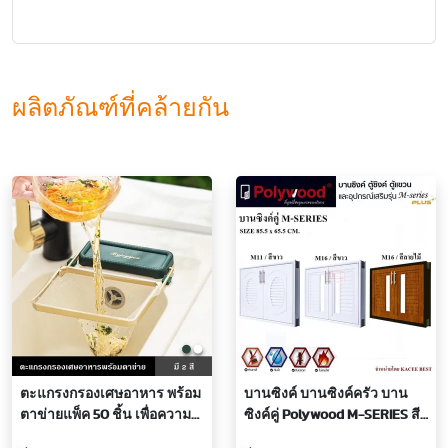
ผลิตภัณฑ์ที่คล้ายกัน
ตะแกรงกรองเศษอาหาร พร้อม
บานซิงค์ บานซิงค์ครัว บาน
ตาข่ายแพ็ค 50 ชิ้น เพื่อความ
ซิงค์คู่ Polywood M-SERIES สี
สะดวก ไม่ต้องสัมผัสเศษอาหาร
ขาว สีลายไม้