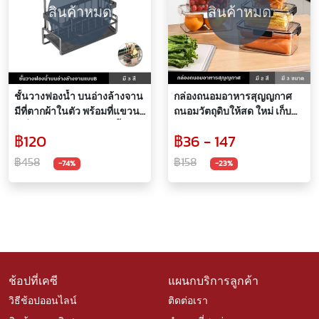
สินค้าหมด
สินค้าหมด
ชั้นวางฟองน้ำ บนอ่างล้างจาน
กล่องถนอมอาหารสุญญกาศ
มีที่ตากผ้าในตัว พร้อมที่แขวน
ถนอมวัตถุดิบให้สด ใหม่ เก็บ
เครื่องใช้ในครัว ระบายน้ำได้ดี
รักษาอาหาร เปิดปิดง่าย มี
฿120
฿36 - 147
หลายขนาด
฿458
฿158
-74%
-23%
ช้อปที่เคซี
แผนกบริการลูกค้า
วิธีช้อปออนไลน์
ติดต่อเรา