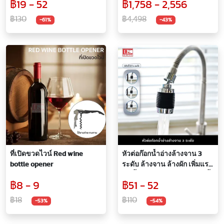
฿19 - 52
฿1,758 - 2,556
ตาข่ายรีฟิล
฿130
฿4,498
-61%
-43%
ที่เปิดขวดไวน์ Red wine
หัวต่อก๊อกน้ำอ่างล้างจาน 3
bottle opener
ระดับ ล้างจาน ล้างผัก เพิ่มแรง
ดันน้ำ หมุนได้ 360 องศา ติดตั้ง
฿8 - 9
฿51 - 52
ง่าย มีอะไหล่ครบชุด
Multifunctional Universal
฿18
฿110
-53%
-54%
Shower 360 degree rotation