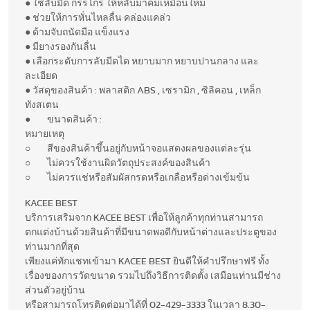
● ใช้ลับมีด กรรไกร ให้หลับมาคมเหมือนใหม่
● ช่วยให้การหั่นไหลลื่น คล่องแคล่ว
● ด้ามจับถนัดมือ แข็งแรง
● มียางรองกันลื่น
● เลือกระดับการลับมีดได หยาบมาก หยาบปานกลาง และ
ละเอียด
● วัสดุของสินค้า : พลาสติก ABS , เซรามิก , ซิลิคอน , เหล็ก
ทังสเตน
● ขนาดสินค้า :
หมายเหตุ
○ สีของสินค้าขึ้นอยู่กับหน้าจอแสดงผลของแต่ละรุ่น
○ ไม่ควรใช้งานผิดวัตถุประสงค์ของสินค้า
○ ไม่ควรแช่หรือสัมผัสกรดหรือเกลือหรือด่างเข้มข้น
KACEE BEST
บริการเสริมจาก KACEE BEST เพื่อให้ลูกค้าทุกท่านสามารถ
ตกแต่งบ้านด้วยสินค้าที่มีขนาดพอดีกับหน้าต่างและประตูของ
ท่านมากที่สุด
เพียงแค่ทักแชทเข้ามา KACEE BEST ยินดีให้คำปรึกษาฟรี ทั้ง
เรื่องของการวัดขนาด รวมไปถึงวิธีการติดตั้ง เสมือนท่านมีช่าง
ส่วนตัวอยู่บ้าน
หรือสามารถโทรติดต่อมาได้ที่ 02-429-3333 ในเวลา 8.30-