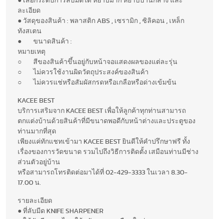
● เลือกระดับการลับมีดได หยาบมาก หยาบปานกลาง และ
ละเอียด
● วัสดุของสินค้า : พลาสติก ABS , เซรามิก , ซิลิคอน , เหล็ก
ทังสเตน
● ขนาดสินค้า :
หมายเหตุ
○ สีของสินค้าขึ้นอยู่กับหน้าจอแสดงผลของแต่ละรุ่น
○ ไม่ควรใช้งานผิดวัตถุประสงค์ของสินค้า
○ ไม่ควรแช่หรือสัมผัสกรดหรือเกลือหรือด่างเข้มข้น
KACEE BEST
บริการเสริมจาก KACEE BEST เพื่อให้ลูกค้าทุกท่านสามารถ
ตกแต่งบ้านด้วยสินค้าที่มีขนาดพอดีกับหน้าต่างและประตูของ
ท่านมากที่สุด
เพียงแค่ทักแชทเข้ามา KACEE BEST ยินดีให้คำปรึกษาฟรี ทั้ง
เรื่องของการวัดขนาด รวมไปถึงวิธีการติดตั้ง เสมือนท่านมีช่าง
ส่วนตัวอยู่บ้าน
หรือสามารถโทรติดต่อมาได้ที่ 02-429-3333 ในเวลา 8.30-
17.00 น.
รายละเอียด
● ที่ลับมีด KNIFE SHARPENER