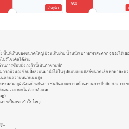
350
เก็บคูปอง
ปปิ้ง พื้นที่เก็บของขนาดใหญ่ ม้วนเก็บง่าย น้ำหนักเบา พกพาสะดวก จุของได้เ
ปรีไซเคิลได้ง่าย
การช้อปปิ้ง ถุงผ้านี้เป็นตัวช่วยที่ดี
มารถม้วนถุงช้อปปิ้งลงบนฝ่ามือได้ในรูปแบบแผ่นดิสก์ขนาดเล็ก พกพาสะดวก เ
สดุไนลอนความหนาแน่นสูง
ะผสมอลูมิเนียมป้องกันการชนกันและความต้านทานการบีบอัด ช่องว่าง 
้งมน เวลาตกไม่ต้องกลัวแตก
Bag)
ะกลายเป็นกระเป๋าใบใหญ่
ุ่น