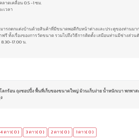
ลาดเคลื่อน 0.5 -1 ซม.
ยะเวลา
สามารถตกแต่งบ้านด้วยสินค้าที่มีขนาดพอดีกับหน้าต่างและประตูของท่านมากท
รี ทั้งเรื่องของการวัดขนาด รวมไปถึงวิธีการติดตั้ง เสมือนท่านมีช่างส่วนตั
 8.30-17.00 น.
้าลดโลกร้อน ถุงชอปปิ้ง พื้นที่เก็บของขนาดใหญ่ ม้วนเก็บง่าย น้ำหนักเบา พกพาส
ูง
4 ดาว( 0 )
3 ดาว( 0 )
2 ดาว( 0 )
1 ดาว( 0 )