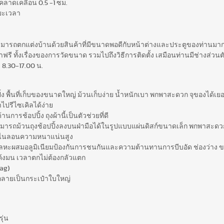
ลาดเคลื่อน 0.5 -1 ซม.
ยะเวลา
สามารถตกแต่งบ้านด้วยสินค้าที่มีขนาดพอดีกับหน้าต่างและประตูของท่านมากท
รี ทั้งเรื่องของการวัดขนาด รวมไปถึงวิธีการติดตั้ง เสมือนท่านมีช่างส่วนตั
 8.30-17.00 น.
ปปิ้ง พื้นที่เก็บของขนาดใหญ่ ม้วนเก็บง่าย น้ำหนักเบา พกพาสะดวก จุของได้เ
ปรีไซเคิลได้ง่าย
การช้อปปิ้ง ถุงผ้านี้เป็นตัวช่วยที่ดี
มารถม้วนถุงช้อปปิ้งลงบนฝ่ามือได้ในรูปแบบแผ่นดิสก์ขนาดเล็ก พกพาสะดวก เ
สดุไนลอนความหนาแน่นสูง
ะผสมอลูมิเนียมป้องกันการชนกันและความต้านทานการบีบอัด ช่องว่าง 
้งมน เวลาตกไม่ต้องกลัวแตก
Bag)
ะกลายเป็นกระเป๋าใบใหญ่
ุ่น