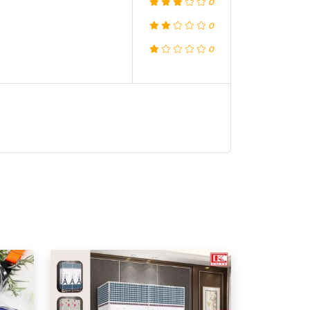
0
0
0