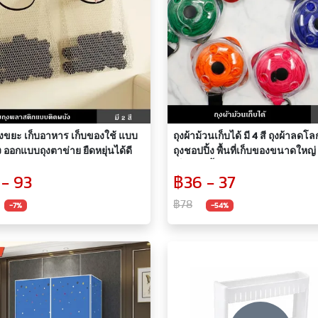
บถุงขยะ เก็บอาหาร เก็บของใช้ แบบ
ถุงผ้าม้วนเก็บได้ มี 4 สี ถุงผ้าลดโ
ง ออกแบบถุงตาข่าย ยืดหยุ่นได้ดี
ถุงชอปปิ้ง พื้นที่เก็บของขนาดใหญ่
เก็บง่าย น้ำหนักเบา พกพาสะดวก จ
 - 93
฿36 - 37
ได้เยอะ สะพาย ก็ได้ ถือก็ดี Roll Up
Shopping Bag ผลิตจากวัสดุไนล
฿78
-7%
-54%
หนาแน่นสูง