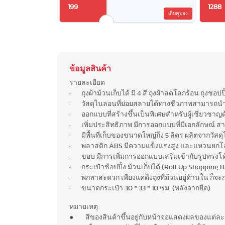
199
1288
เก็บคูปอง
ข้อมูลสินค้า
รายละเอียด
· ถุงผ้าม้วนเก็บได้ มี 4 สี ถุงผ้าลดโลกร้อน ถุงชอ
· วัสดุไนลอนที่ย่อยสลายได้ทางชีวภาพสามารถนำไ
· ออกแบบที่สร้างขึ้นเป็นพิเศษสำหรับผู้เชี่ยวชาญด้าน
· เพิ่มประสิทธิภาพ มีการออกแบบที่มีเอกลักษณ์ สา
· มีพื้นที่เก็บของขนาดใหญ่ถึง 5 ลิตร ผลิตจากวั
· พลาสติก ABS มีความแข็งแรงสูง และแหวนยกโลห
· ขอบ มีการเพิ่มการออกแบบเสริมเข้ากับรูปทรงโค
· กระเป๋าช้อปปิ้ง ม้วนเก็บได้ (Roll Up Shopping 
· พกพาสะดวก เพียงแค่ดึงถุงที่ม้วนอยู่ด้านใน ก็จ
· ขนาดกระเป๋า 30 * 33 * 10 ซม. (หลังจากยืด)
หมายเหตุ
● สีของสินค้าขึ้นอยู่กับหน้าจอแสดงผลของแต่ละร