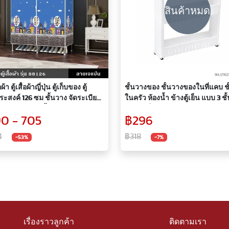
สินค้าหมด
ื้อผ้า ตู้เสื้อผ้าญี่ปุ่น ตู้เก็บของ ตู้
ชั้นวางของ ชั้นวางของในที่แคบ ช
ะสงค์ 126 ซม ชั้นวาง จัดระเบียบ
ในครัว ห้องน้ำ ข้างตู้เย็น แบบ 3 ชั้น เข้า
ง ไม่อับ ผ้ากันน้ำ ระบายอากาศได้
มุม ล้อเลื่อน
0 - 705
฿296
 88126
4
฿318
-53%
-7%
เรื่องราวลูกค้า
ติดตามเรา