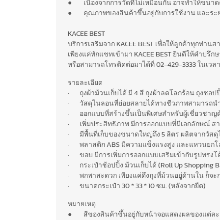
● เนื่องจากการวัดที่ไม่เหมือนกัน อาจทำให้ขนาดค
● คุณภาพของสินค้าขึ้นอยู่กับการใช้งาน และระ
KACEE BEST
บริการเสริมจาก KACEE BEST เพื่อให้ลูกค้าทุกท่าน
เพียงแค่ทักแชทเข้ามา KACEE BEST ยินดีให้คำปรึกษาฟ
หรือสามารถโทรติดต่อมาได้ที่ 02-429-3333 ในเวลา
รายละเอียด
· ถุงผ้าม้วนเก็บได้ มี 4 สี ถุงผ้าลดโลกร้อน ถุงชอ
· วัสดุไนลอนที่ย่อยสลายได้ทางชีวภาพสามารถนำไ
· ออกแบบที่สร้างขึ้นเป็นพิเศษสำหรับผู้เชี่ยวชาญด้าน
· เพิ่มประสิทธิภาพ มีการออกแบบที่มีเอกลักษณ์ สา
· มีพื้นที่เก็บของขนาดใหญ่ถึง 5 ลิตร ผลิตจากวั
· พลาสติก ABS มีความแข็งแรงสูง และแหวนยกโลห
· ขอบ มีการเพิ่มการออกแบบเสริมเข้ากับรูปทรงโค
· กระเป๋าช้อปปิ้ง ม้วนเก็บได้ (Roll Up Shopping 
· พกพาสะดวก เพียงแค่ดึงถุงที่ม้วนอยู่ด้านใน ก็จ
· ขนาดกระเป๋า 30 * 33 * 10 ซม. (หลังจากยืด)
หมายเหตุ
● สีของสินค้าขึ้นอยู่กับหน้าจอแสดงผลของแต่ละร