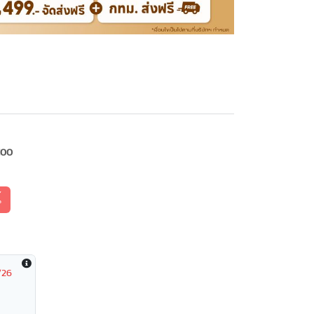
100
้
/26