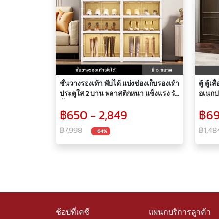
ชั้นวางรองเท้า พับได้ แบ่งช่องเก็บรองเท้า
ตู้ ตู้เส
ประตูใส 2 บาน พลาสติกหนา แข็งแรง รับ
อเนกปร
น้ำหนักได้ดี
แข็งแร
฿650 - 2,849
฿69
ดี รุ่น
฿7,998
฿1,48
-64%
ช้อปที่เคซี
แผนกบริการลูกค้า