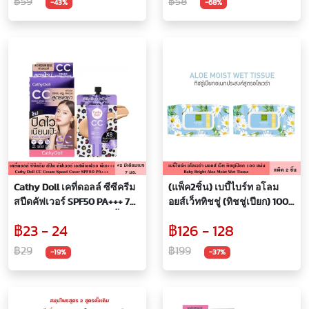
฿59
฿58
-43%
-68%
ทำให้รู้สึกผ่อนคลาย หายใจ
สะดวก นอนหลับสบาย
Cathy Doll เคที่ดอลล์ ซีซีครีม
(แพ็ค2ชิ้น) เบบี้ไบร์ท อโลม
สปีดคัฟเวอร์ SPF50 PA+++ 7
อยส์เว็ททิชชู่ (ทิชชู่เปียก) 100
มล. #2 มีเดียมเบจ ปกปิดริ้วรอย
แผ่น
฿23 - 24
฿126 - 128
รอยดำ ครีม ครีมรองพื้น ครีม
แต่งหน้า CC Cream
฿29
฿199
-19%
-37%