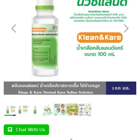
Previous
Next
Chat With Us