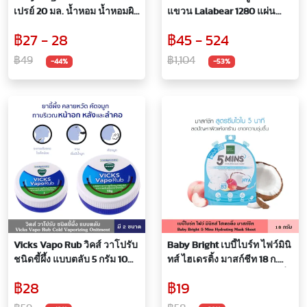
เปรย์ 20 มล. น้ำหอม น้ำหอมผิว
แขวน Lalabear 1280 แผ่น
กาย สเปรย์บำรุงผิวกาย ช่วยให้
กระดาษทิชชู่แบบแขวน ทิชชู่
฿27 - 28
฿45 - 524
กลิ่นกายหอมสดชื่น สกัดจาก
หนานุ่ม 4 ชั้น 320 ดึง (แพ็ค 1, 2,
ผลไม้หรือดอกไม้ธรรมชาติ
4, 8, 12ชิ้น)
฿49
฿1,104
-44%
-53%
Fresh
Vicks Vapo Rub วิคส์ วาโปรับ
Baby Bright เบบี้ไบร์ท ไฟว์มินิ
ชนิดขี้ผึ้ง แบบตลับ 5 กรัม 10
ทส์ ไฮเดรติ้ง มาสก์ชีท 18 ก.
กรัม ทาระเหย บรรเทาอาการ
สูตรซึมไวใน 5 นาที สีฟ้า ผิวฉ่ำ
฿28
฿19
คัดจมูก หายใจไม่สะดวก ลด
น้ำ ที่มาส์กหน้า แผ่นหน้า บำรุง
อาการอันเนื่องจากหวัด ช่วย
หน้า Hydrating Mask Sheet