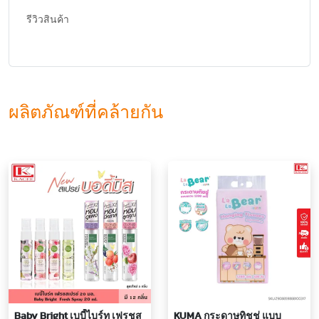
รีวิวสินค้า
ผลิตภัณฑ์ที่คล้ายกัน
Baby Bright เบบี้ไบร์ท เฟรชส
KUMA กระดาษทิชชู่ แบบ