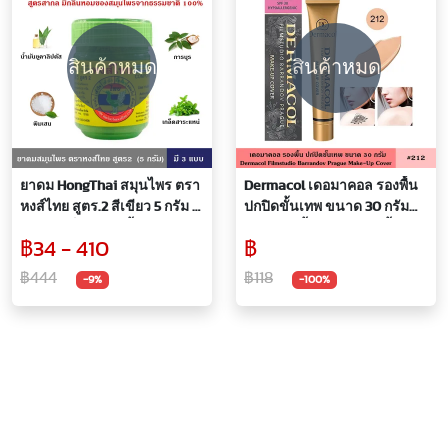
สินค้าหมด
สินค้าหมด
ยาดม HongThai สมุนไพร ตรา
Dermacol เดอมาคอล รองพื้น
หงส์ไทย สูตร.2 สีเขียว 5 กรัม 1
ปกปิดขั้นเทพ ขนาด 30 กรัม
ออนซ์ แพ็ค 1 6 12 ชิ้น หงส์ไทย
#212 รองพื้นเกาหลี รองพื้นปิด
฿34 - 410
฿
สมุนไพร สูตรดั้งเดิม กระปุก
รอยสัก กันน้ำ กันแดด SPF30
เขียว ของแท้ หอมสมุนไพรจาก
เนื้อครีมเกลี่ยง่าย เหมาะกับทุก
฿444
฿118
-9%
-100%
ธรรมชาติ 100%
สภาพผิว กันน้ำ