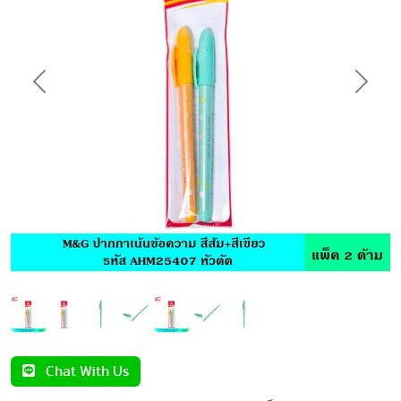
Previous
Next
Chat With Us