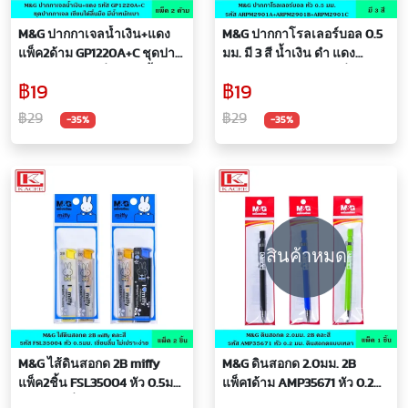
M&G ปากกาเจลน้ำเงิน+แดง
M&G ปากกาโรลเลอร์บอล 0.5
แพ็ค2ด้าม GP1220A+C ชุดปาก
มม. มี 3 สี น้ำเงิน ดำ แดง
กาเจล เขียนได้ลื่นมือ มีน้ำหนัก
ARPM2901ABC เขียนลื่นมือ
฿19
฿19
เบา พกพาง่าย ทนทานปากกา
เส้นคมชัด เขียนต่อเนื่องจน
เจล เอ็มแอนด์จี
หมดด้าม ปากกา เอ็มแอนด์จี
฿29
฿29
-35%
-35%
สินค้าหมด
M&G ไส้ดินสอกด 2B miffy
M&G ดินสอกด 2.0มม. 2B
แพ็ค2ชิ้น FSL35004 หัว 0.5มม.
แพ็ค1ด้าม AMP35671 หัว 0.2
เขียน นุ่มลื่น ไม่เปราะง่าย คม
มม. ดินสอกดแบบเหลา ไส้ใหญ่