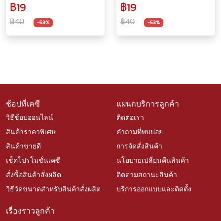
฿19
฿19
ชัด คละสี ไส้ทนทาน ดินสอ
คละสี ไส้ทนทาน ดินสอ ดินสอ
ดินสอกด ดินสอสองบี เอ็ม
กด ดินสอสองบี เอ็มแอนด์จี
฿40
฿40
-53%
-53%
แอนด์จี
ช้อปที่เคซี
แผนกบริการลูกค้า
วิธีช้อปออนไลน์
ติดต่อเรา
สินค้าราคาพิเศษ
คำถามที่พบบ่อย
สินค้าขายดี
การจัดสั่งสินค้า
เช็คโปรโมชั่นเคซี
นโยบายเปลี่ยนคืนสินค้า
สั่งซื้อสินค้าสั่งผลิต
ติดตามสถานะสินค้า
วิธีวัดขนาดสำหรับสินค้าสั่งผลิต
บริการออกแบบและติดตั้ง
เรื่องราวลูกค้า