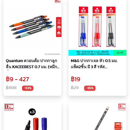
Quantum ควอนตั้ม ปากกาลูก
M&G ปากกาเจล หัว 0.5 มม.
ลื่น KACEEBEST 0.7 มม. (หมึก
แพ็ค2ชิ้น มี 3 สี รหัส
น้ำเงิน) (สินค้าอยู่ระหว่างปรับ
AGP30137A(2)-C ปากกา
฿9 - 427
฿19
เปลี่ยนแพ็คเกจ)
คุณภาพเยี่ยม น้ำหมึกแบบเจล
เอ็มเขียนลื่น เขียนได้ยาว เส้น
฿898
฿29
-53%
-35%
คมชัด ไม่ขาดตอน แอนด์จี