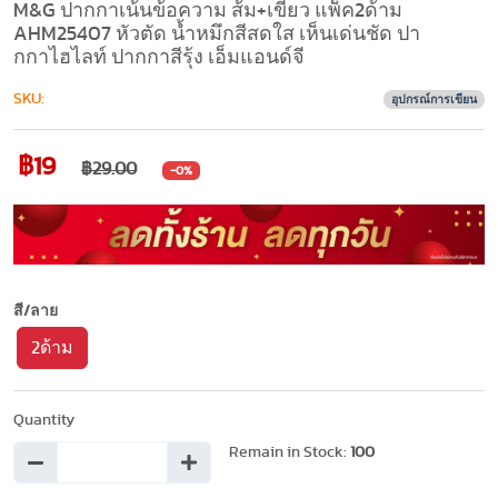
M&G ปากกาเน้นข้อความ ส้ม+เขียว แพ็ค2ด้าม
AHM25407 หัวตัด น้ำหมึกสีสดใส เห็นเด่นชัด ปา
กกาไฮไลท์ ปากกาสีรุ้ง เอ็มแอนด์จี
SKU:
อุปกรณ์การเขียน
฿19
฿29.00
-0%
สี/ลาย
2ด้าม
Quantity
Remain in Stock:
100