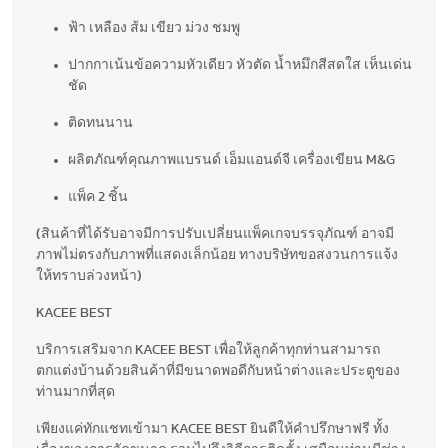
ฟ้า เหลือง ส้ม เขียว ม่วง ชมพู
ปากกาเน้นข้อความหัวเดียว หัวตัด น้ำหมึกสีสดใส เห็นเด่น
ชัด
ติดทนนาน
ผลิตภัณฑ์คุณภาพแบรนด์ เอ็มแอนด์จี เครื่องเขียน M&G
แพ็ค 2 ชิ้น
(สินค้าที่ได้รับอาจมีการปรับเปลี่ยนแพ็คเกจบรรจุภัณฑ์ อาจมี
ภาพไม่ตรงกับภาพที่แสดงเล็กน้อย ทางบริษัทขอสงวนการแจ้ง
ให้ทราบล่วงหน้า)
KACEE BEST
บริการเสริมจาก KACEE BEST เพื่อให้ลูกค้าทุกท่านสามารถ
ตกแต่งบ้านด้วยสินค้าที่มีขนาดพอดีกับหน้าต่างและประตูของ
ท่านมากที่สุด
เพียงแค่ทักแชทเข้ามา KACEE BEST ยินดีให้คำปรึกษาฟรี ทั้ง