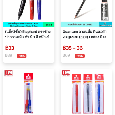
(แพ็ค3ชิ้น) Elephant ตราช้าง
Quantum ควอนตั้ม ดินสอดำ
ปากกาเคมี 2 หัว มี 3 สี หมึกเข้ม
2B QP920 (กุรุส) 1 กล่อง มี 12
เขียนชัดทุกพื้นผิว หัวตัด หัว
แท่ง พร้อมยางลบบนหัวดินสอ
฿33
฿35 - 36
กลมในด้ามเดียว ปากกา มาร์ก
ดินสอ ดินสอไม้ ดินสอสองบี ไส้
เกอร์ ลบไม่ได้ ติดทน
ทนทาน ไม่หักง่าย
฿39
฿69
-16%
-49%
Permanent Marker O Zone