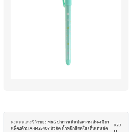
คะแนนและรีวิวของ
M&G ปากกาเน้นข้อความ ส้ม+เขียว
1/20
แพ็ค2ด้าม AHM25407 หัวตัด น้ำหมึกสีสดใส เห็นเด่นชัด