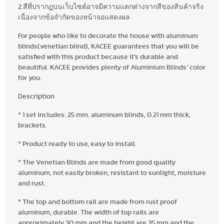
2.สีที่ปรากฏบนเว็บไซต์อาจมีความแตกต่างจากสีของสินค้าจริง
เนื่องจากข้อจำกัดของหน้าจอแสดงผล
For people who like to decorate the house with aluminum
blinds(venetian blind), KACEE guarantees that you will be
satisfied with this product because it’s durable and
beautiful. KACEE provides plenty of Aluminium Blinds’ color
for you.
Description
* 1 set includes: 25 mm. aluminum blinds, 0.21 mm thick,
brackets.
* Product ready to use, easy to install.
* The Venetian Blinds are made from good quality
aluminum, not easily broken, resistant to sunlight, moisture
and rust.
* The top and bottom rail are made from rust proof
aluminum, durable. The width of top rails are
approximately 30 mm and the height are 35 mm and the