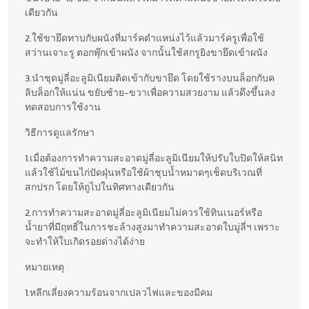
เดียวกัน
2.ใช้ขายึดทาบกับผนังที่มาร์คตำแหน่งไว้แล้วมาร์ครูเพื่อใช้
สว่านเจาะรู ตอกพุ๊กเข้าผนัง จากนั้นใช้สกรูยิงขายึดเข้าผนัง
3.นำชุดมู่ลี่อะลูมิเนียมติดเข้ากับขายึด โดยใช้รางบนล็อกกับค
ลิบล็อกให้แน่น ขยับซ้าย-ขวาเพื่อความสวยงาม แล้วดึงขึ้นลง
ทดสอบการใช้งาน
วิธีการดูแลรักษา
1.เมื่อต้องการทำความสะอาดมู่ลี่อะลูมิเนียมให้ปรับใบปิดให้สนิท
แล้วใช้ไม้ขนไก่ปัดฝุ่นหรือใช้ผ้าชุบน้ำหมาดๆเช็ดบริเวณที่
สกปรก โดยให้ถูไปในทิศทางเดียวกัน
2.การทำความสะอาดมู่ลี่อะลูมิเนียมไม่ควรใช้ทินเนอร์หรือ
น้ำยาที่มีฤทธิ์ในการชะล้างสูงมาทำความสะอาดใบมู่ลี่ฯ เพราะ
จะทำให้ใบเกิดรอยด่างได้ง่าย
หมายเหตุ
1.หลีกเลี่ยงความร้อนจากเปลวไฟและของมีคม