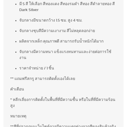
มี 5 สี ให้เลือก สีทองแดง สีทองรมดำ สีทอง สีดำลายทอง สี
Dark Silver
จับกลางมีขนาดกว้าง 1.5 ซม. สูง 4 ซม.
จับกลางชุบสีมีความเงางาม สีไม่หลุดลอกง่าย
ผลิตจากเหล็ก คุณภาพดี สามารถรับน้ำหนักได้มาก
จับกลางมีความหนา แข็งแรงทนทานและง่ายต่อการใช้
งาน
ราคาจำหน่าย / 1 ชิ้น
** แถมฟรีสกรู สามารถติดตั้งเองได้เลย
คำเตือน
* หลีกเลี่ยงการติดตั้งในพื้นที่ที่มีความชื้น หรือในที่ที่มีความร้อน
สูง
หมายเหตุ
**สีที่ปรากฏบนเว็บไซต์อาจมีความแตกต่างจากสีของสินค้าจริง