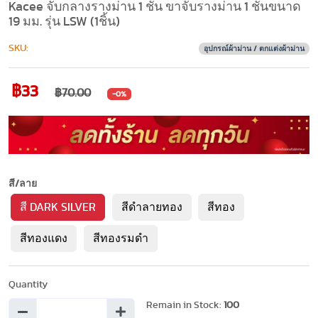
Kacee จับกลางรางม่าน 1 ชั้น ขาจับรางม่าน 1 ชั้นขนาด
19 มม. รุ่น LSW (1ชิ้น)
SKU:
อุปกรณ์ผ้าม่าน / ตกแต่งผ้าม่าน
฿33
฿70.00
-0%
สี/ลาย
สี DARK SILVER
สีดำลายทอง
สีทอง
สีทองแดง
สีทองรมดำ
Quantity
Remain in Stock:
100