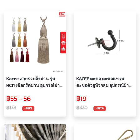
Kacee สายรวบผ้าม่าน รุ่น
KACEE ตะขอ ตะขอแขวน
HC11 เชือกรัดม่าน อุปกรณ์ม่าน
ตะขอตัวยูหัวกลม อุปกรณ์ผ้า
ที่รัดม่าน
ม่าน 20 บาท/คู่
฿55 - 56
฿19
฿178
฿320
-69%
-90%