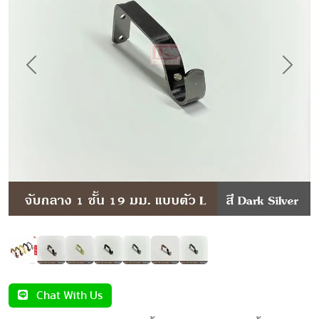
Previous
Next
Chat With Us