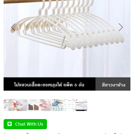
Previous
Next
Chat With Us