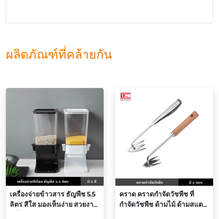
ผลิตภัณฑ์ที่คล้ายกัน
เครื่องจ่ายข้าวสาร ธัญพืช 5.5
คราด คราดกำจัดวัชพืช ที่
ลิตร สีใส มองเห็นง่าย สวยงาม
กำจัดวัชพืช ด้ามไม้ ด้ามสแตน
มีที่กด ใช้งานสะดวก รักษา
เลส แข็งแรง ทนทาน กำจัด