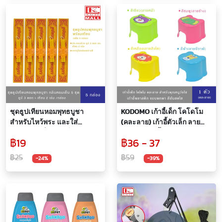
ชุดธูปเทียนหอมพุทธบูชา
KODOMO เก้าอี้เด็ก โคโดโม
สำหรับไหว้พระ และใส่
(คละลาย) เก้าอี้ตัวเล็ก ลาย
สังฆทาน กลิ่นหอมเย็น 5 ชุด
สดใสน่ารัก น้ำหนักเบา พกพา
฿19
฿36 - 37
สะดวก 1 ตัว
฿25
฿59
-24%
-39%