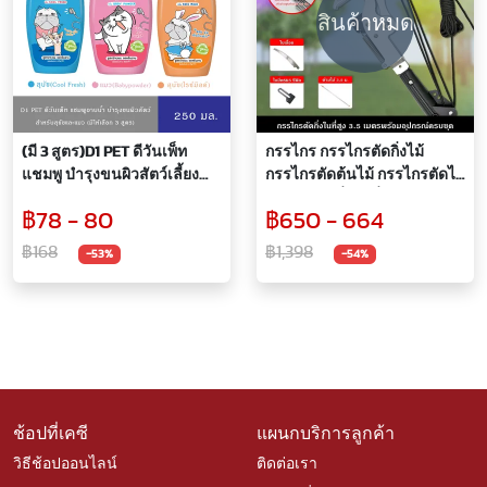
สินค้าหมด
(มี 3 สูตร)D1 PET ดีวันเพ็ท
กรรไกร กรรไกรตัดกิ่งไม้
แชมพู บำรุงขนผิวสัตว์เลี้ยง
กรรไกรตัดต้นไม้ กรรไกรตัดไม้
สำหรับสุนัขและแมว
กรรไกรตัดกิ่งในที่สูง 3.5 เมตร
฿78 - 80
฿650 - 664
สูตรOrganic 100% อาบสะอาด
กรรไกรแต่งต้นไม้ พร้อม
พร้อมบำรุง 250มล.
อุปกรณ์ครบชุด ปรับระดับได้
฿168
฿1,398
-53%
-54%
ช้อปที่เคซี
แผนกบริการลูกค้า
วิธีช้อปออนไลน์
ติดต่อเรา