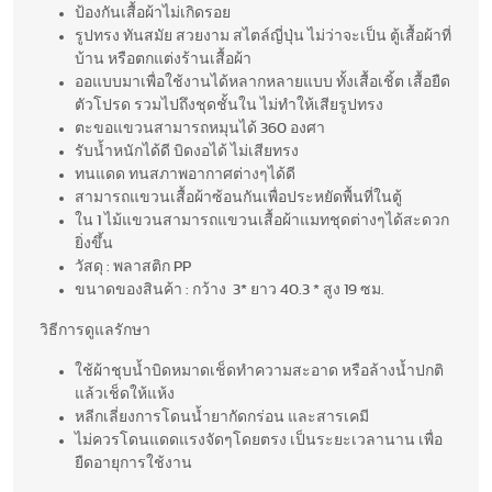
ป้องกันเสื้อผ้าไม่เกิดรอย
รูปทรง ทันสมัย สวยงาม สไตล์ญี่ปุ่น ไม่ว่าจะเป็น ตู้เสื้อผ้าที่
บ้าน หรือตกแต่งร้านเสื้อผ้า
ออแบบมาเพื่อใช้งานได้หลากหลายแบบ ทั้งเสื้อเชิ้ต เสื้อยืด
ตัวโปรด รวมไปถึงชุดชั้นใน ไม่ทำให้เสียรูปทรง
ตะขอแขวนสามารถหมุนได้ 360 องศา
รับน้ำหนักได้ดี บิดงอได้ ไม่เสียทรง
ทนแดด ทนสภาพอากาศต่างๆได้ดี
สามารถแขวนเสื้อผ้าซ้อนกันเพื่อประหยัดพื้นที่ในตู้
ใน 1 ไม้แขวนสามารถแขวนเสื้อผ้าแมทชุดต่างๆได้สะดวก
ยิ่งขึ้น
วัสดุ : พลาสติก PP
ขนาดของสินค้า : กว้าง 3* ยาว 40.3 * สูง 19 ซม.
วิธีการดูแลรักษา
ใช้ผ้าชุบน้ำบิดหมาดเช็ดทำความสะอาด หรือล้างน้ำปกติ
แล้วเช็ดให้แห้ง
หลีกเลี่ยงการโดนน้ำยากัดกร่อน และสารเคมี
ไม่ควรโดนแดดแรงจัดๆโดยตรง เป็นระยะเวลานาน เพื่อ
ยืดอายุการใช้งาน