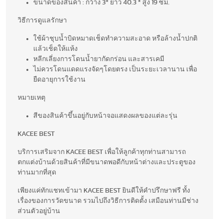
ขนาดของสินค้า : กว้าง 3* ยาว 40.3 * สูง 19 ซม.
วิธีการดูแลรักษา
ใช้ผ้าชุบน้ำบิดหมาดเช็ดทำความสะอาด หรือล้างน้ำปกติ
แล้วเช็ดให้แห้ง
หลีกเลี่ยงการโดนน้ำยากัดกร่อน และสารเคมี
ไม่ควรโดนแดดแรงจัดๆโดยตรง เป็นระยะเวลานาน เพื่อ
ยืดอายุการใช้งาน
หมายเหตุ
สีของสินค้าขึ้นอยู่กับหน้าจอแสดงผลของแต่ละรุ่น
KACEE BEST
บริการเสริมจาก KACEE BEST เพื่อให้ลูกค้าทุกท่านสามารถ
ตกแต่งบ้านด้วยสินค้าที่มีขนาดพอดีกับหน้าต่างและประตูของ
ท่านมากที่สุด
เพียงแค่ทักแชทเข้ามา KACEE BEST ยินดีให้คำปรึกษาฟรี ทั้ง
เรื่องของการวัดขนาด รวมไปถึงวิธีการติดตั้ง เสมือนท่านมีช่าง
ส่วนตัวอยู่บ้าน