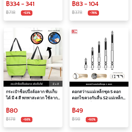
฿334 - 341
฿83 - 104
คุณภาพอาหาร
วัชพืช กำจัดหญ้าในครัวเรือน
฿718
฿378
-53%
-76%
กระเป๋าช็อปปิ้งล้อลาก พับเก็บ
ดอกสว่านแม่เหล็กชุด 5 ดอก
ได้ มี 4 สี พกพาสะดวก ใช้ลาก
ดอกไขควงกันลื่น S2 แม่เหล็ก
ก็ได้ ใช้สะพายก็ดี ผ้านุ่มและ
แรงสูง ไม่ลื่น ไม่รูด ขันสกรู
฿80
฿49
ระบายอากาศได้ดี ซิปปรับ
แน่น รองรับสว่านไฟฟ้า สว่าน
ระดับได้ ใส่ของได้เยอะ ดีไซน์
แบต
฿178
฿98
-56%
-50%
การกระดุมแบบปิด กันของ
หล่น