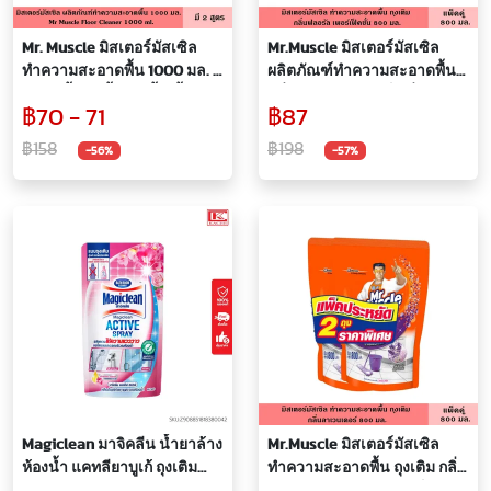
Mr. Muscle มิสเตอร์มัสเซิล
Mr.Muscle มิสเตอร์มัสเซิล
ทำความสะอาดพื้น 1000 มล. มี
ผลิตภัณฑ์ทำความสะอาดพื้น
2 สูตรน้ำยา น้ำยาถูพื้น น้ำยา
กลิ่นฟลอรัลเพอร์เฟ็คชั่นส์ แบบ
฿70 - 71
฿87
ทำความสะอาด ขจัดคราบ
ถุงเติม 800 มล. แพ็คคู่ ถูพื้น
สกปรก ฆ่าเชื้อแบคทีเรีย
ล้างพื้น หอม
฿158
฿198
-56%
-57%
Magiclean มาจิคลีน น้ำยาล้าง
Mr.Muscle มิสเตอร์มัสเซิล
ห้องน้ำ แคทลียาบูเก้ ถุงเติม
ทำความสะอาดพื้น ถุงเติม กลิ่น
400 มล.
ลาเวนเดอร์ 800 มล. แพ็คคู่