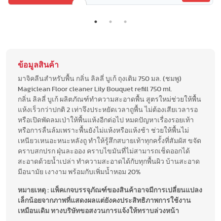
ข้อมูลสินค้า
มาจิคลีนสำหรับพื้น กลิ่น ลิลลี่ บูเก้ ถุงเติม 750 มล. (ชมพู)
Magiclean Floor cleaner Lily Bouquet refill 750 ml.
กลิ่น ลิลลี่ บูเก้ ผลิตภัณฑ์ทำความสะอาดพื้น สูตรใหม่ช่วยให้พื้น
แห้งเร็วกว่าปกติ 2 เท่าจึงประหยัดเวลาถูพื้น ไม่ต้องเสียเวลารอ
หรือเปิดพัดลมเป่าให้พื้นแห้งอีกต่อไป หมดปัญหาเรื่องรอยเท้า
หรือการลื่นล้มเพราะพื้นยังไม่แห้งหรือแห้งช้า ช่วยให้พื้นไม่
เหนียวเหนอะหนะหลังถู ทำให้รู้สึกสบายเท้าทุกครั้งที่สัมผัส ขจัด
คราบสกปรก ฝุ่นละออง คราบไขมันที่ไม่สามารถเช็ดออกได้
สะอาดด้วยน้ำเปล่า ทำความสะอาดได้กับทุกพื้นผิว บ้านสะอาด
มีอนามัย เงางาม พร้อมกับเพิ่มน้ำหอม 20%
หมายเหตุ : แพ็คเกจบรรจุภัณฑ์ของสินค้าอาจมีการเปลี่ยนแปลง
เล็กน้อยจากภาพที่แสดงผลแต่ยังคงประสิทธิภาพการใช้งาน
เหมือนเดิม ทางบริษัทขอสงวนการแจ้งให้ทราบล่วงหน้า