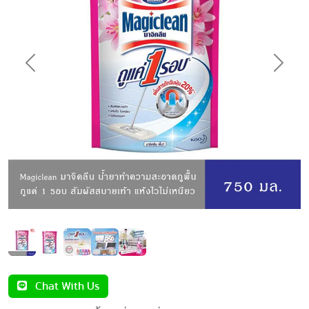
Previous
Next
Chat With Us