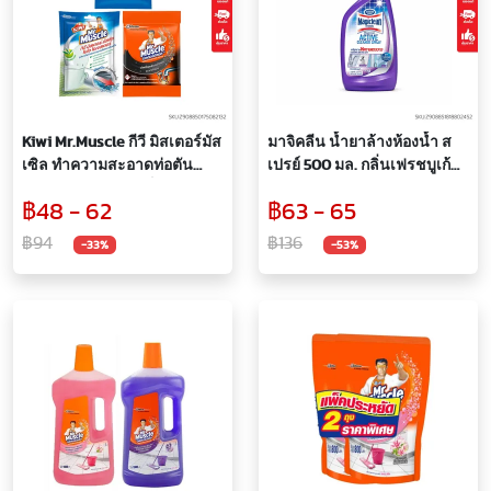
Kiwi Mr.Muscle กีวี มิสเตอร์มัส
มาจิคลีน น้ำยาล้างห้องน้ำ ส
เซิล ทำความสะอาดท่อตัน
เปรย์ 500 มล. กลิ่นเฟรชบูเก้
เดรน แบบผง แบบเม็ด 50 กรัม
(ม่วง) Magiclean Bathroom
฿48 - 62
฿63 - 65
มี 3 สูตร ขจัดท่อตัน ผลิตภัณฑ์
Spray Fresh Bouqute refill
ทำความสะอาด ชักโครก
500 ml.
฿94
฿136
-33%
-53%
โถส้วม ส้วมตัน จุลินทรีย์ขจัด
กากของเสีย ขจัดกลิ่นเหม็น