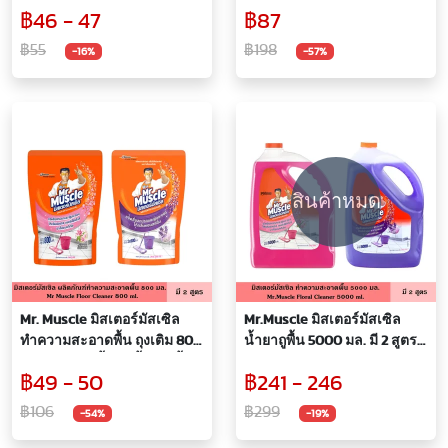
฿46 - 47
฿87
น้ำยา น้ำยาถูพื้น น้ำยา
ทำความสะอาด แบบเติม
฿55
฿198
-16%
-57%
สินค้าหมด
Mr. Muscle มิสเตอร์มัสเซิล
Mr.Muscle มิสเตอร์มัสเซิล
ทำความสะอาดพื้น ถุงเติม 800
น้ำยาถูพื้น 5000 มล. มี 2 สูตร
มล. มี 2 สูตร น้ำยา น้ำยาถูพื้น
แบบแกลอน ทำความสะอาด
฿49 - 50
฿241 - 246
น้ำยาทำความสะอาด แบบเติม
พื้น ขจัดคราบสกปรก กลิ่นไม่
ขจัดคราบสกปรก ขจัดกลิ่นไม่
พึงประสงค์ ให้กลิ่นหอมสดชื่น
฿106
฿299
-54%
-19%
พึ่งประสงค์ไปพร้อมๆ กัน