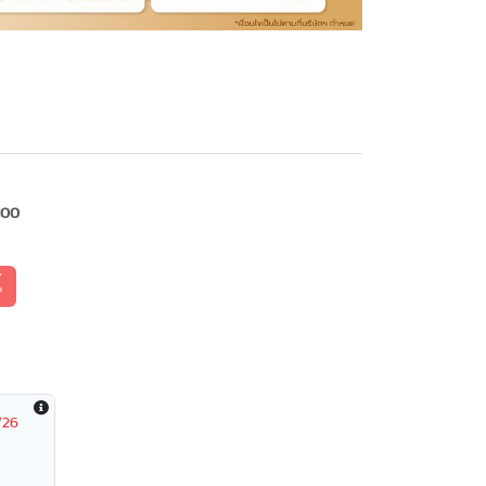
100
้
/26