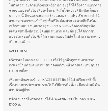
คืนรูปได้ดีกว่าขนแปรงไนลอนทั่วไป จึงให้ความนุ่มแบบมีพลัง
ไม่ทำความระคายเคืองต่อเหงือก คุณจะรู้สึกได้ถึงความแตกต่าง
จากขนแปรงทั่วไป เพียงครั้งแรกที่เริ่มใช้แปรงสีฟันซิสเท็มมา
นอกจากนี้ มีขนแปรงปลายเรียวแหลม คอแปรงเรียวยาว ทำให้
สามารถซอกซอนเข้าถึงทุกพื้นที่ในช่องปาก สะอาดลึกถึงร่อง
เหงือกขนแปรงนุ่มมาตรฐาน Soft & Slim ผลิตจากวัสดุชนิด
พิเศษ PBT ซึ่งมีความยืดหยุ่น ทนทาน และคืนรูปได้ดีกว่าขน
แปรงไนลอนทั่วไป จึงให้ความนุ่มแบบมีพลัง ไม่ทำความระคาย
เคืองต่อเหงือก
KACEE BEST
บริการเสริมจาก KACEE BEST เพื่อให้ลูกค้าทุกท่านสามารถ
ตกแต่งบ้านด้วยสินค้าที่มีขนาดพอดีกับหน้าต่างและประตูของ
ท่านมากที่สุด
เพียงแค่ทักแชทเข้ามา KACEE BEST ยินดีให้คำปรึกษาฟรี ทั้ง
เรื่องของการวัดขนาด รวมไปถึงวิธีการติดตั้ง เสมือนท่านมีช่าง
ส่วนตัวอยู่บ้าน
หรือสามารถโทรติดต่อมาได้ที่ 02-429-3333 ในเวลา 8.30-
17.00 น.