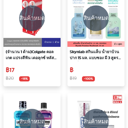
สินค้าหมด
สินค้าหมด
(จำนวน 1 ด้าม)Colgate คอล
Skynlab สกินแล็บ น้ำยาบ้วน
เกต แปรงสีฟัน เดอลุกซ์ หลัส
ปาก 15 มล. แบบซอง มี 3 สูตร
ขนแปรงนุ่มปานกลาง คละสี
พรีเมี่ยม เม้าท์วอช ปกป้อง
฿17
฿
พร้อมดูแลสุขภาพช่องปาก ลม
หายใจหอมสดชื่น ไม่ทำให้แสบ
฿20
฿19
-16%
-100%
ปาก แบบซองพกพาสะดวก
สินค้าหมด
สินค้าหมด