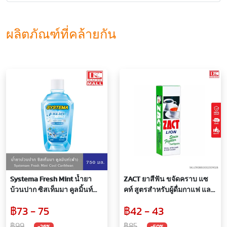
ผลิตภัณฑ์ที่คล้ายกัน
Systema Fresh Mint น้ำยา
ZACT ยาสีฟัน ขจัดคราบ แซ
บ้วนปาก ซิสเท็มมา คูลมิ้นท์
คท์ สูตรสำหรับผู้ดื่มกาแฟ และ
(ฟ้า) 750 มล.
ชา 160 กรัม (กล่องสีเขียว)
฿73 - 75
฿42 - 43
฿99
฿85
-26%
-50%