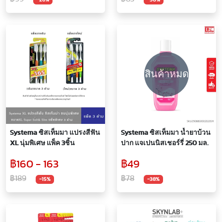
สินค้าหมด
Systema ซิสเท็มมา แปรงสีฟัน
Systema ซิสเท็มมา น้ำยาบ้วน
XL นุ่มพิเศษ แพ็ค 3ชิ้น
ปาก แจเปนนิสเชอร์รี่ 250 มล.
฿160 - 163
฿49
฿189
฿78
-15%
-38%