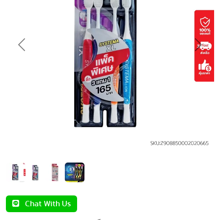
Previous
Next
Chat With Us