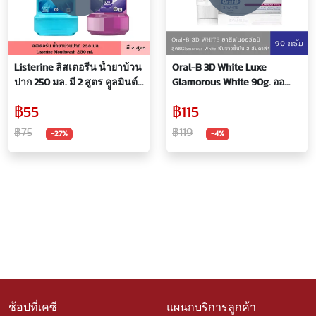
Listerine ลิสเตอรีน น้ำยาบ้วน
Oral-B 3D White Luxe
ปาก 250 มล. มี 2 สูตร คููลมินต์
Glamorous White 90g. ออ
โทเทิลแคร์ มีฟลูออไรต์ช่วยให้
รัลบี ยาสีฟัน ทรีดีไวท์ ลุกซ์
฿55
฿115
ฟันแข็งแรง ลดการสะสมของ
กลามอรัลไวท์ 90ก.
แบคทีเรีย จัดการแบคทีเรีย
฿75
฿119
-27%
-4%
99.9% ที่บ้วนปาก
ช้อปที่เคซี
แผนกบริการลูกค้า