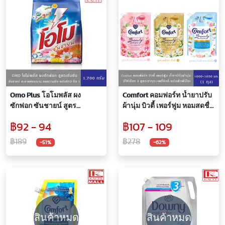
Omo Plus โอโมพลัส ผง
Comfort คอมฟอร์ท น้ำยาปรับ
ซักฟอก ซันชายน์ สูตร
ผ้านุ่ม บิวตี้ เพอร์ฟูม หอมสดชื่น
มาตรฐาน 1,700 กรัม
ติดทนนาน 30 วัน (ซากุระ
฿92 - 94
฿107 - 109
โรส/เดซี่ลิลลี่/พีโอนีฟ้า) 1,150
มล.
฿189
฿278
-51%
-62%
สินค้าหมด
สินค้าหมด