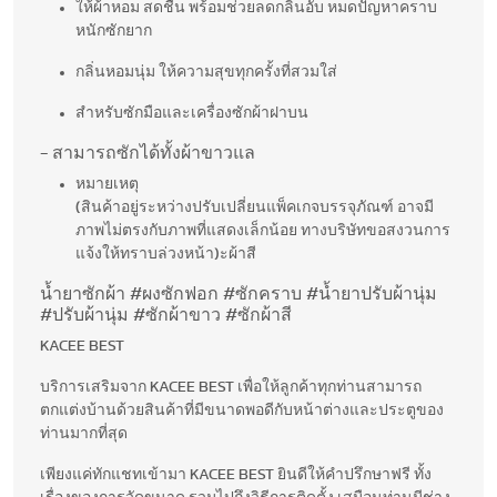
ให้ผ้าหอม สดชื่น พร้อมช่วยลดกลิ่นอับ หมดปัญหาคราบ
หนักซักยาก
กลิ่นหอมนุ่ม ให้ความสุขทุกครั้งที่สวมใส่
สำหรับซักมือและเครื่องซักผ้าฝาบน
- สามารถซักได้ทั้งผ้าขาวแล
หมายเหตุ
(สินค้าอยู่ระหว่างปรับเปลี่ยนแพ็คเกจบรรจุภัณฑ์ อาจมี
ภาพไม่ตรงกับภาพที่แสดงเล็กน้อย ทางบริษัทขอสงวนการ
แจ้งให้ทราบล่วงหน้า)ะผ้าสี
น้ำยาซักผ้า #ผงซักฟอก #ซักคราบ #น้ำยาปรับผ้านุ่ม
#ปรับผ้านุ่ม #ซักผ้าขาว #ซักผ้าสี
KACEE BEST
บริการเสริมจาก KACEE BEST เพื่อให้ลูกค้าทุกท่านสามารถ
ตกแต่งบ้านด้วยสินค้าที่มีขนาดพอดีกับหน้าต่างและประตูของ
ท่านมากที่สุด
เพียงแค่ทักแชทเข้ามา KACEE BEST ยินดีให้คำปรึกษาฟรี ทั้ง