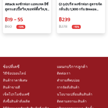
Attack ผงซักฟอก แอทแทค อีซี่
(2 ถุง)บรีส ผงซักฟอก สูตรขจัด
สูตรแฮปปี้สวีท,ซอฟท์ตี้สวีท,ซา
กลิ่นอับ 1,300 กรัม Breeze
กุระสวีท 240-250 กรัม ซัก
Excel Active Fresh Washing
฿19 - 55
฿239
สะอาดง่าย มีกลิ่นหอมสดชื่น
Powder 1,300 G.
฿60
฿278
-13%
-15%
ช้อปที่เคซี
แผนกบริการลูกค้า
วิธีช้อปออนไลน์
ติดต่อเรา
สินค้าราคาพิเศษ
คำถามที่พบบ่อย
สินค้าขายดี
การจัดสั่งสินค้า
เช็คโปรโมชั่นเคซี
นโยบายเปลี่ยนคืนสินค้า
สั่งซื้อสินค้าสั่งผลิต
ติดตามสถานะสินค้า