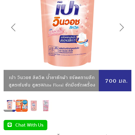
Previous
Next
Chat With Us