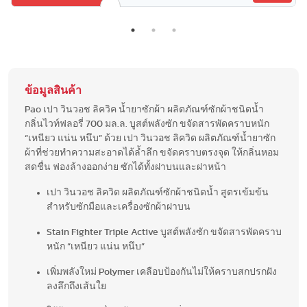
ข้อมูลสินค้า
Pao เปา วินวอช ลิควิค น้ำยาซักผ้า ผลิตภัณฑ์ซักผ้าชนิดน้ำ
กลิ่นไวท์ฟลอรี่ 700 มล.ล. บูสต์พลังซัก ขจัดสารพัดคราบหนัก
“เหนียว แน่น หนึบ” ด้วย เปา วินวอช ลิควิด ผลิตภัณฑ์น้ำยาซัก
ผ้าที่ช่วยทำความสะอาดได้ล้ำลึก ขจัดคราบตรงจุด ให้กลิ่นหอม
สดชื่น ฟองล้างออกง่าย ซักได้ทั้งฝาบนและฝาหน้า
เปา วินวอช ลิควิด ผลิตภัณฑ์ซักผ้าชนิดน้ำ สูตรเข้มข้น
สำหรับซักมือและเครื่องซักผ้าฝาบน​
Stain Fighter Triple Active บูสต์พลังซัก ขจัดสารพัดคราบ
หนัก “เหนียว แน่น หนึบ”
เพิ่มพลังใหม่ Polymer เคลือบป้องกันไม่ให้คราบสกปรกฝัง
ลงลึกถึงเส้นใย