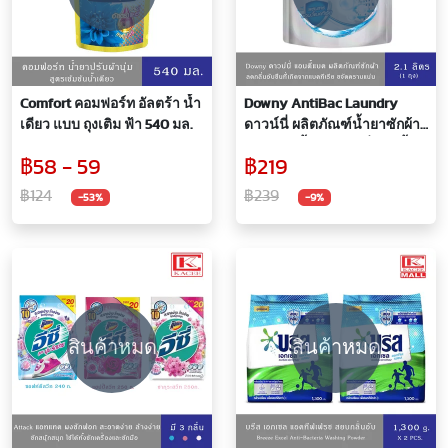
Comfort คอมฟอร์ท อัลตร้า น้ำ
Downy AntiBac Laundry
เดียว แบบ ถุงเติม ฟ้า 540 มล.
ดาวน์นี่ ผลิตภัณฑ์น้ำยาซักผ้า
สูตรแอนตี้แบค ลดกลิ่นอับชื้น
฿58 - 59
฿219
จากแบคทีเรีย 2.,100 มล.
฿124
฿239
-53%
-9%
สินค้าหมด
สินค้าหมด