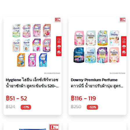
Hygiene ไฮยีน เอ็กซ์เพิร์ทวอช
Downy Premium Perfume
น้ำยาซักผ้า สูตรเข้มข้น 520-
ดาวน์นี่ น้ำยาปรับผ้านุ่ม สูตร
600 มล.
เข้มข้น หอมติดทนนานตลอด
฿51 - 52
฿116 - 119
วัน ขนาด 950-1000 มล.
฿124
฿250
-17%
-53%