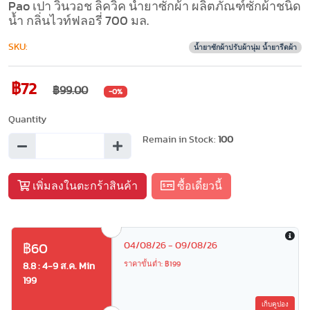
Pao เปา วินวอช ลิควิค น้ำยาซักผ้า ผลิตภัณฑ์ซักผ้าชนิด
น้ำ กลิ่นไวท์ฟลอรี่ 700 มล.
SKU:
น้ำยาซักผ้าปรับผ้านุ่ม น้ำยารีดผ้า
฿72
฿99.00
-0%
Quantity
Remain in Stock:
100
เพิ่มลงในตะกร้าสินค้า
ซื้อเดี๋ยวนี้
04/08/26 - 09/08/26
฿60
ราคาขั้นต่ำ: ฿199
8.8 : 4-9 ส.ค. Min
199
เก็บคูปอง