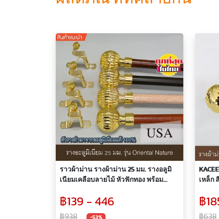
ราวผ้าม่าน รางผ้าม่าน 25 มม. รางอลูมิ
KACEE 
เนียมเคลือบลายไม้ หัวฟักทอง พร้อม
เหล็ก 
อุปกรณ์สีทอง อลูมิเนียมแท้ 100%
฿139 - 446
฿18
฿938
฿638
-53%