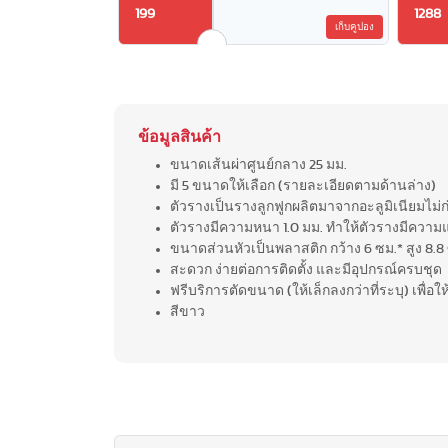
199
1288
เก็บคูปอง
ข้อมูลสินค้า
ขนาดเส้นผ่าศูนย์กลาง 25 มม.
มี 5 ขนาดให้เลือก (รายละเอียดตามด้านล่าง)
ตัวรางเป็นรางลูกฟูกผลิตมาจากอะลูมิเนียมไม่ก
ตัวรางมีความหนา 1.0 มม. ทำให้ตัวรางมีควา
ขนาดส่วนหัวเป็นพลาสติก กว้าง 6 ซม.* สูง 8.8
สะดวก ง่ายต่อการติดตั้ง และมีอุปกรณ์ครบชุด
ฟรีบริการตัดขนาด (ให้เล็กลงกว่าที่ระบุ) เพื่อ
สีขาว