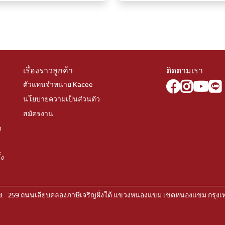
เรื่องราวลูกค้า
ติดตามเรา
ตัวแทนจำหน่าย Kacee
นโยบายความเป็นส่วนตัว
สมัครงาน
า
้ง
rved. 259 ถนนเลียบคลองภาษีเจริญฝั่งใต้ แขวงหนองแขม เขตหนองแขม กรุง