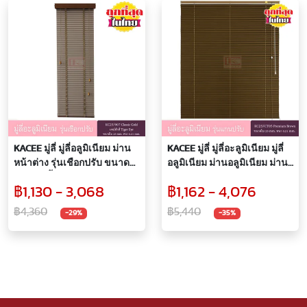
KACEE มู่ลี่ มู่ลี่อลูมิเนียม ม่าน
KACEE มู่ลี่ มู่ลี่อะลูมิเนียม มู่ลี่
หน้าต่าง รุ่นเชือกปรับ ขนาด
อลูมิเนียม ม่านอลูมิเนียม ม่าน
25 มิล สีน้ำตาล รหัส KC25/907
หน้าต่าง รุ่นแกนปรับ ใบขนาด
฿1,130 - 3,068
฿1,162 - 4,076
หนา 0.21 มม. สีเทปผ้า
25 มม. สีน้ำตาลพรีเมียม
TigerEye
KC25/CT05 Premium Brown
฿4,360
฿5,440
-29%
-35%
หนา 0.21 มม.