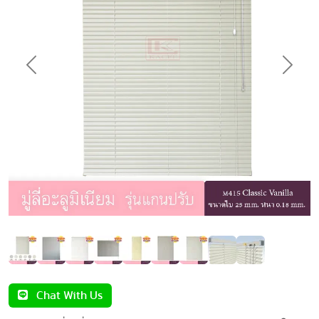
Previous
Next
Chat With Us