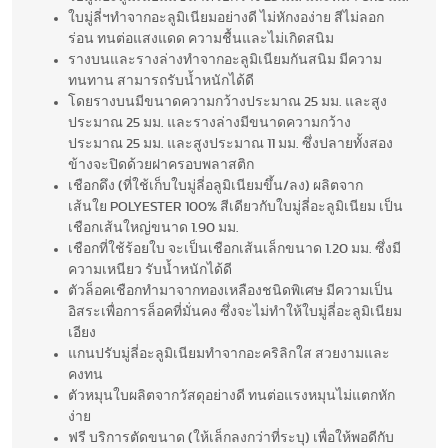
ใบมู่ลี่ฯทำจากอะลูมิเนียมอย่างดี ไม่หักงอง่าย สีไม่ลอก
ร่อน ทนต่อแสงแดด ความชื้นและไม่เกิดสนิม
รางบนและรางล่างทำจากอะลูมิเนียมกันสนิม มีความ
ทนทาน สามารถรับน้ำหนักได้ดี
โดยรางบนมีขนาดความกว้างประมาณ 25 มม. และสูง
ประมาณ 25 มม. และรางล่างมีขนาดความกว้าง
ประมาณ 25 มม. และสูงประมาณ 11 มม. ซึ่งปลายทั้งสอง
ข้างจะปิดด้วยฝาครอบพลาสติก
เชือกดึง (ที่ใช้เก็บใบมู่ลี่อลูมิเนียมขึ้น/ลง) ผลิตจาก
เส้นใย POLYESTER 100% สีเดียวกับใบมู่ลี่อะลูมิเนียม เป็น
เชือกเส้นใหญ่ขนาด 1.90 มม.
เชือกที่ใช้ร้อยใบ จะเป็นเชือกเส้นเล็กขนาด 1.20 มม. ซึ่งมี
ความเหนียว รับน้ำหนักได้ดี
ตัวล็อคเชือกทำมาจากทองเหลืองชนิดพิเศษ มีความเป็น
อิสระเพื่อการล็อคที่มั่นคง ซึ่งจะไม่ทำให้ใบมู่ลี่อะลูมิเนียม
เอียง
แกนปรับมู่ลี่อะลูมิเนียมทำจากอะคริลิกใส สวยงามและ
คงทน
ตัวหมุนใบผลิตจากวัสดุอย่างดี ทนต่อแรงหมุนไม่แตกหัก
ง่าย
ฟรี บริการตัดขนาด (ให้เล็กลงกว่าที่ระบุ) เพื่อให้พอดีกับ