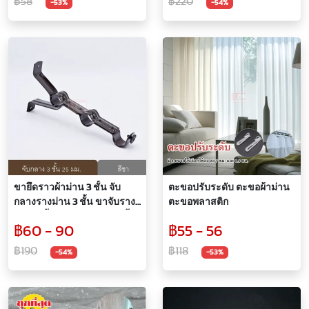
฿58
฿220
-53%
-54%
ขายึดราวผ้าม่าน 3 ชั้น จับ
ตะขอปรับระดับ ตะขอผ้าม่าน
กลางรางม่าน 3 ชั้น ขาจับราง
ตะขอพลาสติก
ม่าน 3 ชั้น ขนาด 25 มม. (1 ชิ้น
฿60 - 90
฿55 - 56
)
฿190
฿118
-54%
-53%